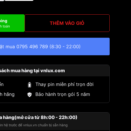
ping
THÊM VÀO GIỎ
h toán
đặt mua
0795 496 789
(8:30 - 22:00)
sách mua hàng tại vnlux.com
ển
Thay pin miễn phí trọn đời
h hãng
Bảo hành trọn gói 5 năm
a hàng(mở cửa từ 8h:00 - 22h:00)
iên hệ trước để vnlux.vn chuẩn bị sẵn hàng