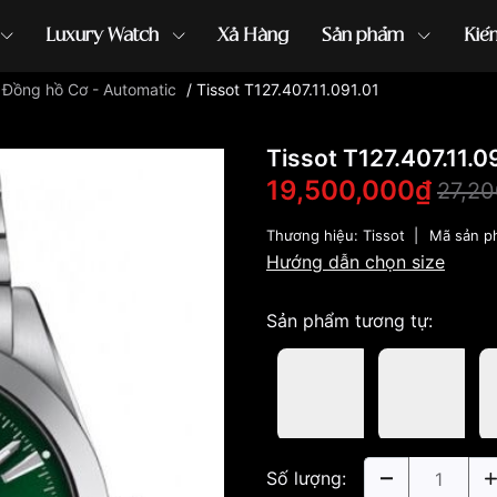
Luxury Watch
Xả Hàng
Sản phẩm
Kiế
/
Đồng hồ Cơ - Automatic
/
Tissot T127.407.11.091.01
ồng hồ G-Shock
đồng hồ Orient
...
Tissot T127.407.11.0
19,500,000₫
27,2
Thương hiệu:
Tissot
|
Mã sản p
Hướng dẫn chọn size
Sản phẩm tương tự:
Số lượng: