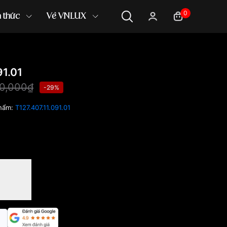
0
n thức
Về VNLUX
91.01
00,000₫
-29%
hẩm:
T127.407.11.091.01