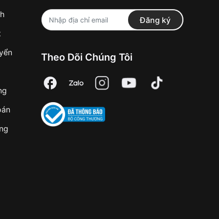
nh
Đăng ký
t
uyển
Theo Dõi Chúng Tôi
ng
oán
àng