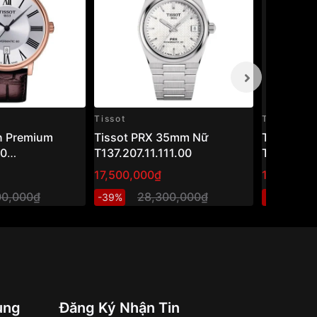
Tissot
Tissot
n Premium
Tissot PRX 35mm Nữ
Tissot 4
80
T137.207.11.111.00
T063.907.
.033.00 (40mm)
17,500,000₫
16,100,00
m cơ Thụy Sỹ
00,000₫
28,300,000₫
2
-39%
-36%
 sang trọng
ung
Đăng Ký Nhận Tin