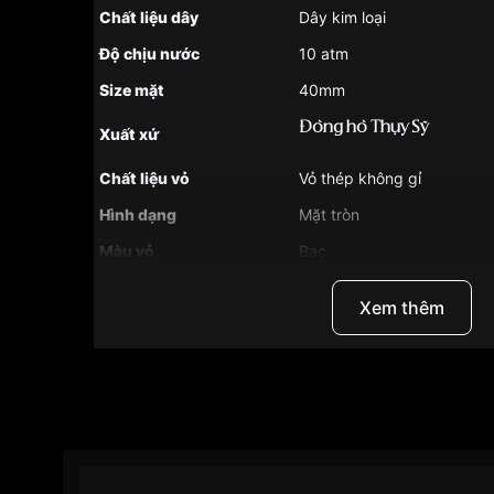
Chất liệu dây
Dây kim loại
Độ chịu nước
10 atm
Size mặt
40mm
Đồng hồ Thụy Sỹ
Xuất xứ
Chất liệu vỏ
Vỏ thép không gỉ
Hình dạng
Mặt tròn
Màu vỏ
Bạc
Tình trạng
Hàng mới về
Xem thêm
Phong cách
Thể thao , Sang trọng , Lộ
Tính năng
Giờ, phút, giây , Lịch ngày
Độ dầy
11.5mm
Màu mặt
Xanh lục
Khoảng trữ cót
80 tiếng