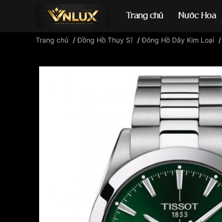
Trang chủ
Nước Hoa
Trang chủ
/
Đồng Hồ Thụy Sĩ
/
Đông Hồ Dây Kim Loại
Đồng hồ casio
đ