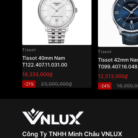
Tissot
Tissot
Tissot 40mm Nam
Tissot 42mm Na
T122.407.11.031.00
T099.407.16.048
18,333,000₫
12,513,000₫
23,000,000₫
-21%
16,300,
-24%
Công Ty TNHH Minh Châu VNLUX