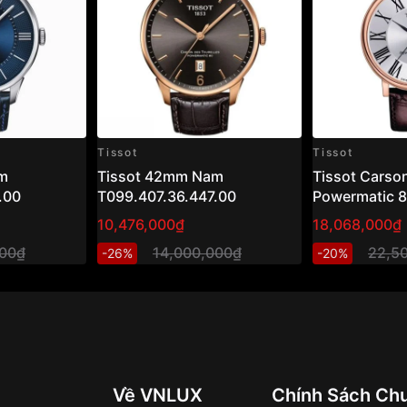
Tissot
Tissot
m
Tissot 42mm Nam
Tissot Carso
.00
T099.407.36.447.00
Powermatic 
T122.407.36
10,476,000₫
18,068,000₫
– Đồng hồ na
000₫
14,000,000₫
22,5
-26%
-20%
mạ vàng hồng
Về VNLUX
Chính Sách Ch