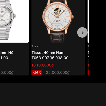
Tissot
Tissot
35mm Nữ
Tissot 40mm Nam
Tissot Ca
11.00
T063.907.36.038.00
Powermat
T122.407
16,100,000₫
18,068,0
– Đồng hồ
00,000₫
25,000,000₫
2
-36%
-20%
mạ vàng h