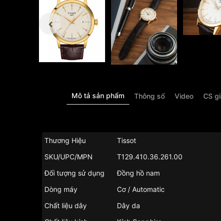
Mô tả sản phẩm
Thông số
Video
CS g
Thương Hiệu
Tissot
SKU/UPC/MPN
T129.410.36.261.00
Đối tượng sử dụng
Đồng hồ nam
Dòng máy
Cơ / Automatic
Chất liệu dây
Dây da