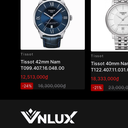
Tissot
Tissot
Tissot 42mm Nam
Tissot 40mm Na
T099.407.16.048.00
T122.407.11.031.
12,513,000₫
18,333,000₫
16,300,000₫
-24%
23,000,
-21%