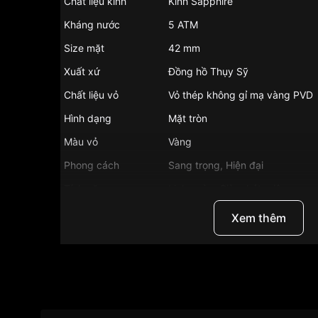
Chất liệu kính
Kính Sapphire
Kháng nước
5 ATM
Size mặt
42 mm
Xuất xứ
Đồng hồ Thụy Sỹ
Chất liệu vỏ
Vỏ thép không gỉ mạ vàng PVD
Hình dạng
Mặt tròn
Màu vỏ
Vàng
Phong cách
Sang trọng, Hiện đại
Tính năng
Lịch ngày, Giờ, phút, giây
Độ dầy
8.1 mm
Xem thêm
Màu mặt
Mặt trắng
Những sản phẩm tương tự
"Tissot T129.410.36