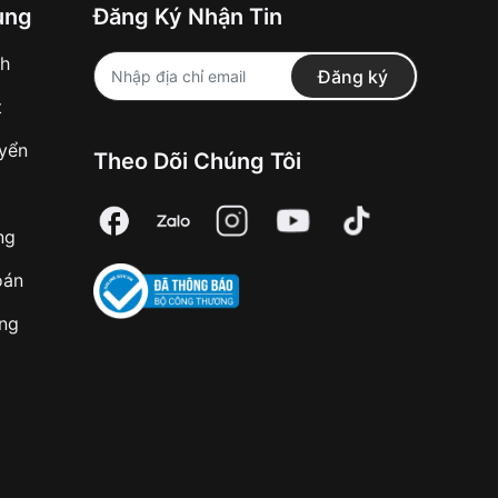
ung
Đăng Ký Nhận Tin
nh
Đăng ký
t
uyển
Theo Dõi Chúng Tôi
ng
oán
àng