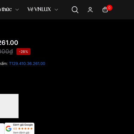
0
n thức
Về VNLUX
261.00
,000₫
-28%
hẩm:
T129.410.36.261.00