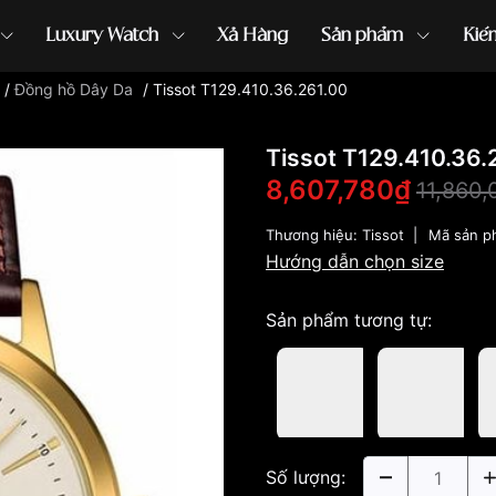
Luxury Watch
Xả Hàng
Sản phẩm
Kiế
/
Đồng hồ Dây Da
/
Tissot T129.410.36.261.00
ồng hồ G-Shock
đồng hồ Orient
...
Tissot T129.410.36.
8,607,780₫
11,860
Thương hiệu:
Tissot
|
Mã sản p
Hướng dẫn chọn size
Sản phẩm tương tự:
Số lượng: