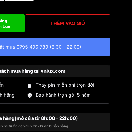
ping
THÊM VÀO GIỎ
h toán
đặt mua
0795 496 789
(8:30 - 22:00)
sách mua hàng tại vnlux.com
ển
Thay pin miễn phí trọn đời
h hãng
Bảo hành trọn gói 5 năm
a hàng(mở cửa từ 8h:00 - 22h:00)
iên hệ trước để vnlux.vn chuẩn bị sẵn hàng