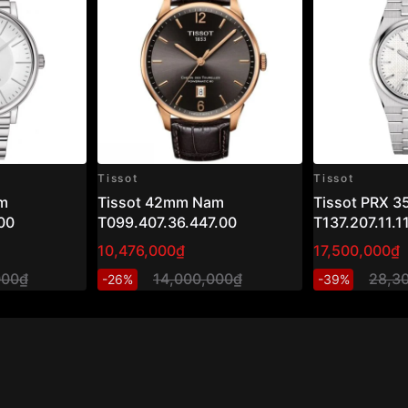
Tissot
Tissot
m
Tissot 42mm Nam
Tissot PRX 
00
T099.407.36.447.00
T137.207.11.1
10,476,000₫
17,500,000₫
000₫
14,000,000₫
28,3
-26%
-39%