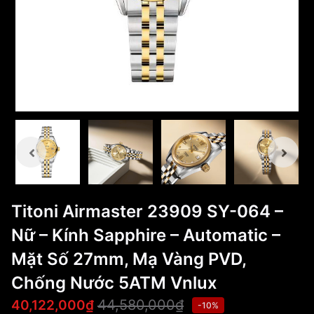
Titoni Airmaster 23909 SY-064 –
Nữ – Kính Sapphire – Automatic –
Mặt Số 27mm, Mạ Vàng PVD,
Chống Nước 5ATM Vnlux
44,580,000₫
40,122,000₫
-10%