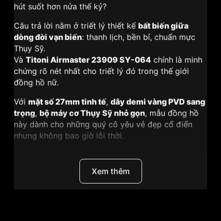
hút suốt hơn nửa thế kỷ?
Câu trả lời nằm ở triết lý thiết kế
bất biến giữa
dòng đời vạn biến
: thanh lịch, bền bỉ, chuẩn mực
Thụy Sỹ.
Và
Titoni Airmaster 23909 SY-064
chính là minh
chứng rõ nét nhất cho triết lý đó trong thế giới
đồng hồ nữ.
Với
mặt số 27mm tinh tế
,
dây demi vàng PVD sang
trọng
,
bộ máy cơ Thụy Sỹ nhỏ gọn
, mẫu đồng hồ
này dành cho những quý cô yêu vẻ đẹp cổ điển
nhưng không bao giờ lỗi thời.
Airmaster 23909 SY-064 – Bộ vỏ “Queue d’aigle”
Xem thêm
demi vàng sang trọng
Linh hồn thiết kế của Airmaster 23909 SY-064 nằm
ở
bộ vỏ thép 316L
với dáng càng đặc trưng mang
tên
“Queue d’aigle” – đuôi đại bàng
.