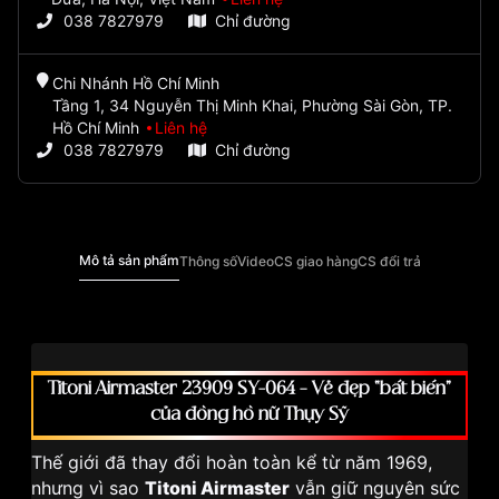
038 7827979
Chỉ đường
Chi Nhánh Hồ Chí Minh
Tầng 1, 34 Nguyễn Thị Minh Khai, Phường Sài Gòn, TP.
Hồ Chí Minh
Liên hệ
038 7827979
Chỉ đường
Mô tả sản phẩm
Thông số
Video
CS giao hàng
CS đổi trả
Titoni Airmaster 23909 SY-064 – Vẻ đẹp “bất biến”
của đồng hồ nữ Thụy Sỹ
Thế giới đã thay đổi hoàn toàn kể từ năm 1969,
nhưng vì sao
Titoni Airmaster
vẫn giữ nguyên sức