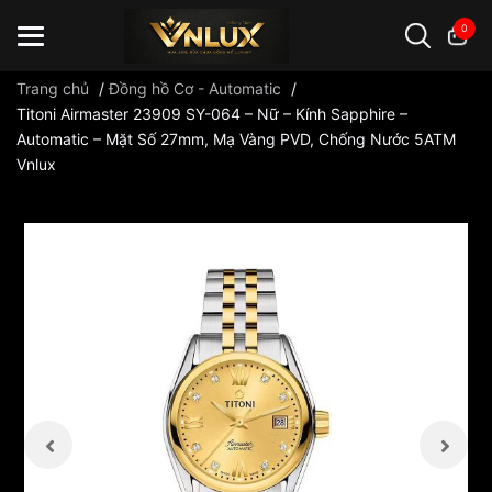
0
Trang chủ
/
Đồng hồ Cơ - Automatic
/
Titoni Airmaster 23909 SY-064 – Nữ – Kính Sapphire –
Automatic – Mặt Số 27mm, Mạ Vàng PVD, Chống Nước 5ATM
Đồng hồ casio
đồng hồ G-Shock
đồng hồ Orient
...
Vnlux