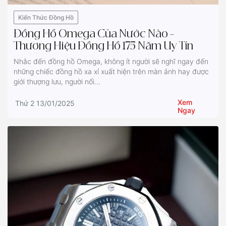
Kiến Thức Đồng Hồ
Đồng Hồ Omega Của Nước Nào –
Thương Hiệu Đồng Hồ 175 Năm Uy Tín
Nhắc đến đồng hồ Omega, không ít người sẽ nghĩ ngay đến
những chiếc đồng hồ xa xỉ xuất hiện trên màn ảnh hay được
giới thượng lưu, người nổi...
Xem
Thứ 2 13/01/2025
Ngay