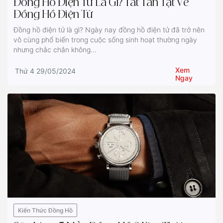
Đồng Hồ Điện Tử Là Gì? Tất Tần Tật Về
Đồng Hồ Điện Tử
Đồng hồ điện tử là gì? Ngày nay đồng hồ điện tử đã trở nên
vô cùng phổ biến trong cuộc sống sinh hoạt thường ngày
nhưng chắc chắn không...
Xem
Thứ 4 29/05/2024
Ngay
Kiến Thức Đồng Hồ