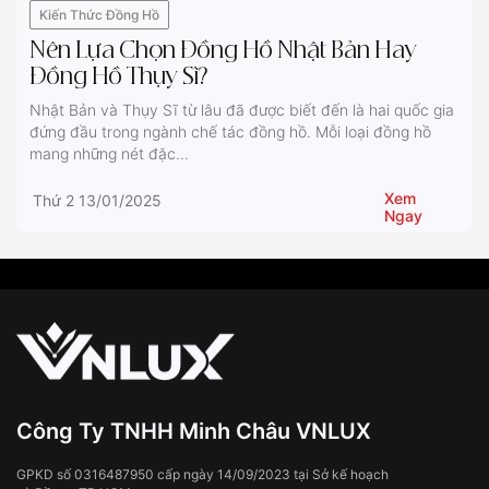
Kiến Thức Đồng Hồ
Nên Lựa Chọn Đồng Hồ Nhật Bản Hay
Đồng Hồ Thụy Sĩ?
Nhật Bản và Thụy Sĩ từ lâu đã được biết đến là hai quốc gia
đứng đầu trong ngành chế tác đồng hồ. Mỗi loại đồng hồ
mang những nét đặc...
Xem
Thứ 2 13/01/2025
Ngay
Công Ty TNHH Minh Châu VNLUX
GPKD số 0316487950 cấp ngày 14/09/2023 tại Sở kế hoạch