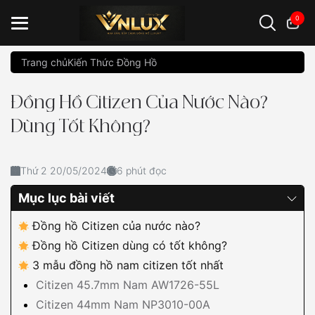
0
Trang chủ
Kiến Thức Đồng Hồ
Đồng hồ casio
đồng hồ G-Shock
đồng hồ Orient
...
Đồng Hồ Citizen Của Nước Nào?
Dùng Tốt Không?
Thứ 2 20/05/2024
6 phút đọc
Mục lục bài viết
Đồng hồ Citizen của nước nào?
Đồng hồ Citizen dùng có tốt không?
3 mẫu đồng hồ nam citizen tốt nhất
Citizen 45.7mm Nam AW1726-55L
Citizen 44mm Nam NP3010-00A