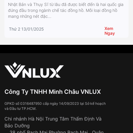
Nhật Bản và Thụy Sĩ từ lâu đã được biết đến là hai quốc gia
đứng đầu trong ngành chế tác đồng hồ. Mỗi loại đồng hồ
mang những nét đặc...
Xem
Thứ 2 13/01/2025
Ngay
Công Ty TNHH Minh Châu VNLUX
GPKD số 0316487950 cấp ngày 14/09/2023 tại Sở kế hoạch
và Đầu tư TP.HCM.
Chi nhánh Hà Nội Trung Tâm Thẩm Định Và
Bảo Dưỡng
38 phố Bạch Mai,Phường Bạch Mai , Quận