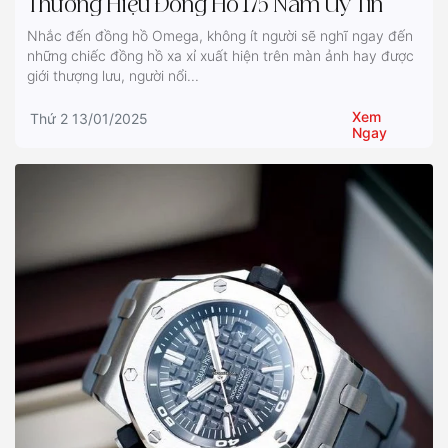
Thương Hiệu Đồng Hồ 175 Năm Uy Tín
Nhắc đến đồng hồ Omega, không ít người sẽ nghĩ ngay đến
những chiếc đồng hồ xa xỉ xuất hiện trên màn ảnh hay được
giới thượng lưu, người nổi...
Xem
Thứ 2 13/01/2025
Ngay