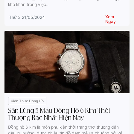
khó khăn trong việc...
Xem
Thứ 3 21/05/2024
Ngay
Kiến Thức Đồng Hồ
Săn Lùng 5 Mẫu Đồng Hồ 6 Kim Thời
Thượng Bậc Nhất Hiện Nay
Đồng hồ 6 kim là món phụ kiện thời trang thời thượng dẫn
đầu xu hướng, được nhiều tín đồ đam mê ưa chuộng bởi vẻ