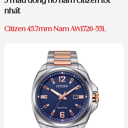
3 mẫu đồng hồ nam citizen tốt
nhất
Citizen 45.7mm Nam AW1726-55L