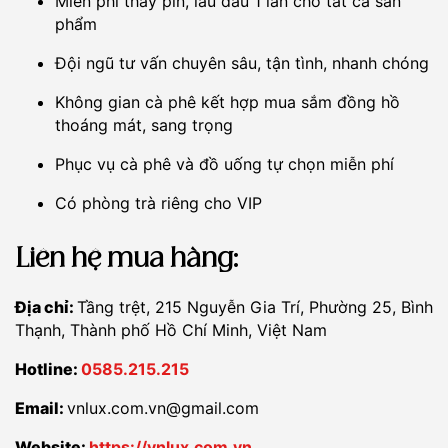
Miễn phí thay pin, lau dầu 1 lần cho tất cả sản
phẩm
Đội ngũ tư vấn chuyên sâu, tận tình, nhanh chóng
Không gian cà phê kết hợp mua sắm đồng hồ
thoáng mát, sang trọng
Phục vụ cà phê và đồ uống tự chọn miễn phí
Có phòng trà riêng cho VIP
Liên hệ mua hàng:
Địa chỉ:
Tầng trệt, 215 Nguyễn Gia Trí, Phường 25, Bình
Thạnh, Thành phố Hồ Chí Minh, Việt Nam
Hotline:
0585.215.215
Email:
vnlux.com.vn@gmail.com
Website:
https://vnlux.com.vn