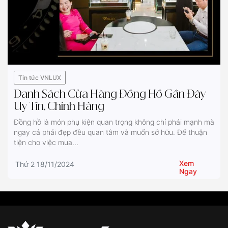
Tin tức VNLUX
Danh Sách Cửa Hàng Đồng Hồ Gần Đây
Uy Tín, Chính Hãng
Đồng hồ là món phụ kiện quan trọng không chỉ phái mạnh mà
ngay cả phái đẹp đều quan tâm và muốn sở hữu. Để thuận
tiện cho việc mua...
Xem
Thứ 2 18/11/2024
Ngay