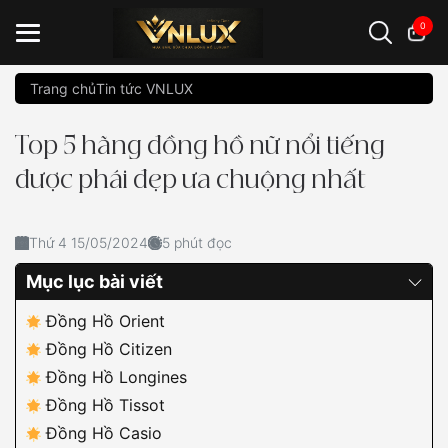
0
Trang chủ
Tin tức VNLUX
Đồng hồ casio
đồng hồ G-Shock
đồng hồ Orient
...
Top 5 hãng đồng hồ nữ nổi tiếng
được phái đẹp ưa chuộng nhất
Thứ 4 15/05/2024
5 phút đọc
Mục lục bài viết
Đồng Hồ Orient
Đồng Hồ Citizen
Đồng Hồ Longines
Đồng Hồ Tissot
Đồng Hồ Casio