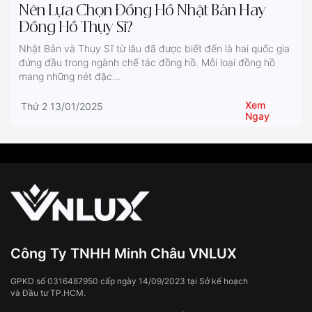
Nên Lựa Chọn Đồng Hồ Nhật Bản Hay
Đồng Hồ Thụy Sĩ?
Nhật Bản và Thụy Sĩ từ lâu đã được biết đến là hai quốc gia
đứng đầu trong ngành chế tác đồng hồ. Mỗi loại đồng hồ
mang những nét đặc...
Xem
Thứ 2 13/01/2025
Ngay
Công Ty TNHH Minh Châu VNLUX
GPKD số 0316487950 cấp ngày 14/09/2023 tại Sở kế hoạch
và Đầu tư TP.HCM.