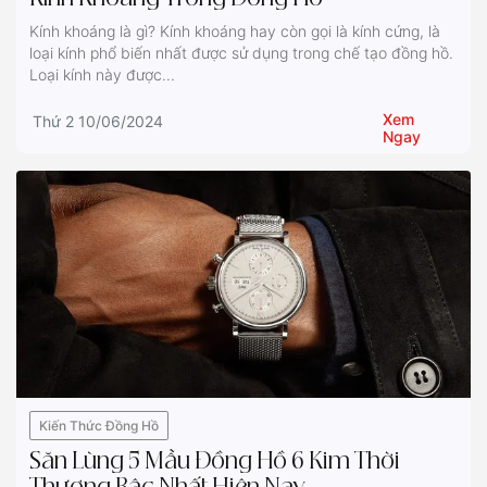
Kính khoáng là gì? Kính khoáng hay còn gọi là kính cứng, là
loại kính phổ biến nhất được sử dụng trong chế tạo đồng hồ.
Loại kính này được...
Xem
Thứ 2 10/06/2024
Ngay
Kiến Thức Đồng Hồ
Săn Lùng 5 Mẫu Đồng Hồ 6 Kim Thời