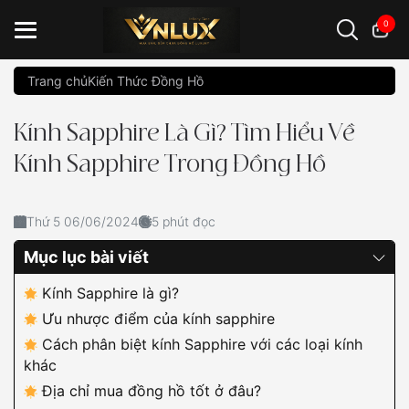
0
Trang chủ
Kiến Thức Đồng Hồ
Đồng hồ casio
đồng hồ G-Shock
đồng hồ Orient
...
Kính Sapphire Là Gì? Tìm Hiểu Về
Kính Sapphire Trong Đồng Hồ
Thứ 5 06/06/2024
5 phút đọc
Mục lục bài viết
Kính Sapphire là gì?
Ưu nhược điểm của kính sapphire
Cách phân biệt kính Sapphire với các loại kính
khác
Địa chỉ mua đồng hồ tốt ở đâu?