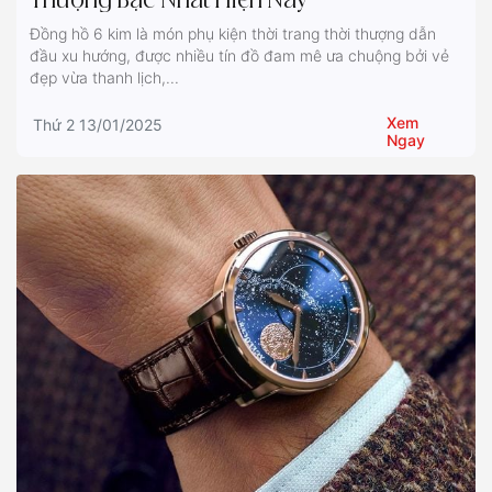
Thượng Bậc Nhất Hiện Nay
Đồng hồ 6 kim là món phụ kiện thời trang thời thượng dẫn
đầu xu hướng, được nhiều tín đồ đam mê ưa chuộng bởi vẻ
đẹp vừa thanh lịch,...
Xem
Thứ 2 13/01/2025
Ngay