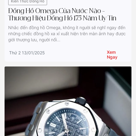
Kiến Thức Đồng Hồ
Đồng Hồ Omega Của Nước Nào –
Thương Hiệu Đồng Hồ 175 Năm Uy Tín
Nhắc đến đồng hồ Omega, không ít người sẽ nghĩ ngay đến
những chiếc đồng hồ xa xỉ xuất hiện trên màn ảnh hay được
giới thượng lưu, người nổi...
Xem
Thứ 2 13/01/2025
Ngay