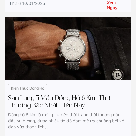
Xem
Thứ 6 10/01/2025
Ngay
Kiến Thức Đồng Hồ
Săn Lùng 5 Mẫu Đồng Hồ 6 Kim Thời
Thượng Bậc Nhất Hiện Nay
Đồng hồ 6 kim là món phụ kiện thời trang thời thượng dẫn
đầu xu hướng, được nhiều tín đồ đam mê ưa chuộng bởi vẻ
đẹp vừa thanh lịch,...