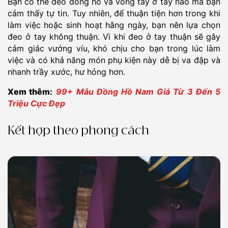
Bạn có thể đeo đồng hồ và vòng tay ở tay nào mà bạn
cảm thấy tự tin. Tuy nhiên, để thuận tiện hơn trong khi
làm việc hoặc sinh hoạt hằng ngày, bạn nên lựa chọn
đeo ở tay không thuận. Vì khi đeo ở tay thuận sẽ gây
cảm giác vướng víu, khó chịu cho bạn trong lúc làm
việc và có khả năng món phụ kiện này dễ bị va đập và
nhanh trầy xước, hư hỏng hơn.
Xem thêm:
99+ Mẫu Đồng Hồ Nam Giá Từ 3 Đến 5
Triệu Cực Đẹp
Kết hợp theo phong cách