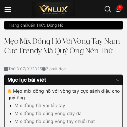
0
Trang chủ
Kiến Thức Đồng Hồ
Đồng hồ casio
đồng hồ G-Shock
đồng hồ Orient
...
Mẹo Mix Đồng Hồ Với Vòng Tay Nam
Cực Trendy Mà Quý Ông Nên Thử
Thứ 3 07/01/2025
7 phút đọc
Mục lục bài viết
Mẹo mix đồng hồ với vòng tay cực sành điệu cho
quý ông
Mix đồng hồ với lắc tay
Mix đồng hồ cùng vòng dây da
Mix đồng hồ cùng vòng tay chuỗi hạt