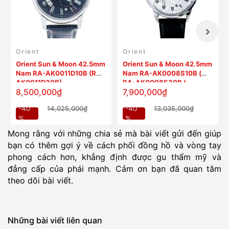
Orient
Orient
Orient Sun & Moon 42.5mm
Orient Sun & Moon 42.5mm
Nam RA-AK0011D10B (RA-
Nam RA-AK0008S10B (
AK0011D30B)
RA-AK0008S30B )
8,500,000₫
7,900,000₫
-40
-40
14,025,000₫
13,035,000₫
%
%
Mong rằng với những chia sẻ mà bài viết gửi đến giúp
bạn có thêm gợi ý về cách phối đồng hồ và vòng tay
phong cách hơn, khẳng định được gu thẩm mỹ và
đẳng cấp của phái mạnh. Cảm ơn bạn đã quan tâm
theo dõi bài viết.
Những bài viết liên quan