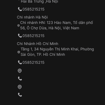
Hai Bà Trưng ,Hà Nội
Nêu bật những điểm mạnh về chất lượng củ
0585215215
bỉ, chất liệu cao cấp, gia công tỉ mỉ.
Khẳng định uy tín thương hiệu Orient: Lịch s
Chi nhánh Hà Nội
dặn, được người tiêu dùng tin tưởng.
Chi nhánh HN: 123 Hào Nam, Tổ dân phố
Cam kết bảo hành chính hãng, hỗ trợ khách h
56, Ô Chợ Dừa, Hà Nội, Việt Nam
0585215215
Orient Sun & Moon 42.5mm Nam RA-AK0007
Chi Nhánh Hồ Chí Minh
chiếc đồng hồ đẹp mà còn là một người bạn đ
Tầng 1, 34 Nguyễn Thị Minh Khai, Phường
quý ông trong mọi khoảnh khắc. Hãy sở hữu ng
Sài Gòn, TP. Hồ Chí Minh
cấp và phong cách của bạn!
0585215215
Những sản phẩm tương tự
"Orient Sun & Moo
AK0007S10B (RA-AK0007S30B)":