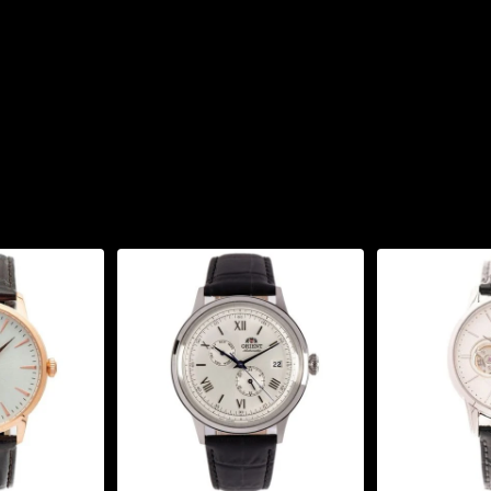
g đến cho khách hàng
ý.
n & Moon
y cảm hứng từ chu kỳ
ệm thời gian độc đáo và
ển thị cả mặt trời và mặt
K0007S10B
không chỉ là
ểu tượng của sự sang
hù hợp với cổ tay nam
 mạ vàng sang trọng, mặt
a Mã thanh lịch.
g PVD bền bỉ, dây da
hoải mái khi đeo.