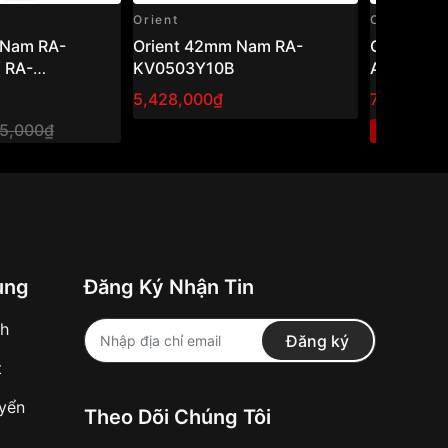
Orient
Orient
Orient 42mm Nam RA-
Orient 43,5mm Nam RA-
 RA-
KV0503Y10B
AA0E06B
)
5,428,000₫
7,600,00
75,000₫
1
-40%
ung
Đăng Ký Nhận Tin
nh
Đăng ký
t
uyển
Theo Dõi Chúng Tôi