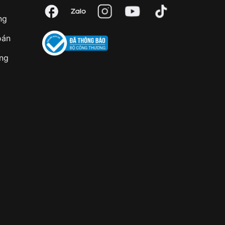
ng
oán
àng