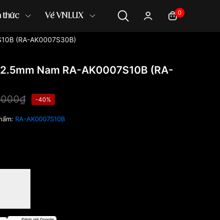
0
n thức
Về VNLUX
S10B (RA-AK0007S30B)
 42.5mm Nam RA-AK0007S10B (RA-
,000₫
-40%
phẩm:
RA-AK0007S10B