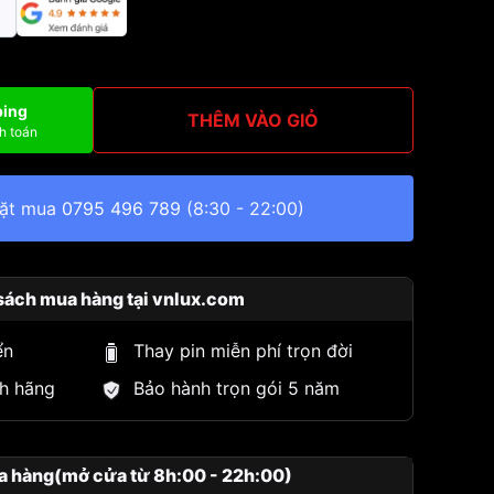
ping
THÊM VÀO GIỎ
h toán
đặt mua
0795 496 789
(8:30 - 22:00)
sách mua hàng tại vnlux.com
ển
Thay pin miễn phí trọn đời
h hãng
Bảo hành trọn gói 5 năm
a hàng(mở cửa từ 8h:00 - 22h:00)