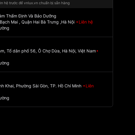
iên hệ trước để vnlux.vn chuẩn bị sẵn hàng
Tâm Thẩm Định Và Bảo Dưỡng
Bạch Mai , Quận Hai Bà Trưng ,Hà Nội
Liên hệ
đường
m, Tổ dân phố 56, Ô Chợ Dừa, Hà Nội, Việt Nam
đường
nh Khai, Phường Sài Gòn, TP. Hồ Chí Minh
Liên
đường