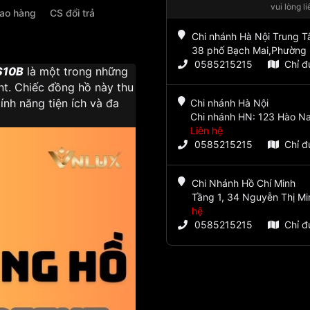
vui lòng l
iao hàng
CS đổi trả
Chi nhánh Hà Nội Trung 
38 phố Bạch Mai,Phường 
0585215215
Chỉ 
S10B
là một trong những
t. Chiếc đồng hồ này thu
tính năng tiện ích và đa
Chi nhánh Hà Nội
Chi nhánh HN: 123 Hào Na
Liên hệ
0585215215
Chỉ 
Chi Nhánh Hồ Chí Minh
Tầng 1, 34 Nguyễn Thị Mi
hệ
0585215215
Chỉ 