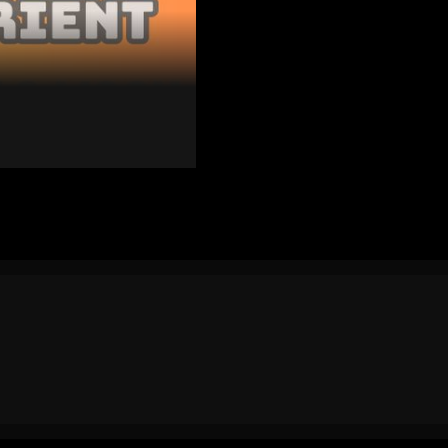
ent
hật Bản, được thành lập
ent đã khẳng định vị thế