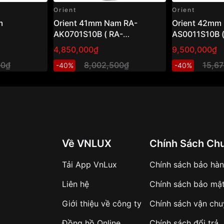
Nam RA-AK0007S10B
thời
Orient
Orient
 từ lịch lãm công sở đến
Orient 41mm Nam RA-
Orient 42mm Nam RA-
AK0701S10B ( RA-
AS0011S10B (
AK0701S30B )
AS0011S30B 
4,850,000₫
9,500,000₫
00₫
8,002,500₫
15,6
ộng ổn định và chính xác.
-40%
-40%
AK0007S10B
độc đáo:
và sinh động.
ễ dàng theo dõi thời gian.
ng đồng hồ trong nhiều
Về VNLUX
Chính Sách Ch
ng hồ cùng phân khúc.
Tải App VnLux
Chính sách bảo hà
 đề cao tính thẩm mỹ và
Liên hệ
Chính sách bảo mậ
Giới thiệu về công ty
Chính sách vận ch
Đồng hồ Online
Chính sách đổi trả