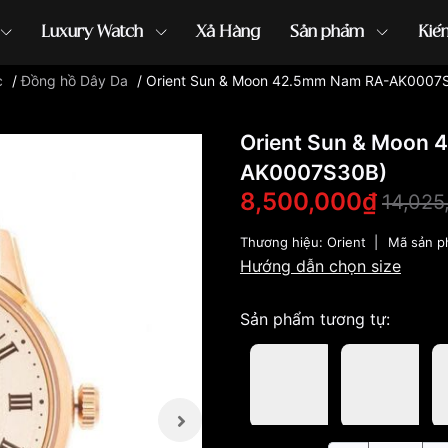
Luxury Watch
Xả Hàng
Sản phẩm
Kiế
c
/
Đồng hồ Dây Da
/
Orient Sun & Moon 42.5mm Nam RA-AK0007
ồng hồ G-Shock
đồng hồ Orient
...
Orient Sun & Moon
AK0007S30B)
8,500,000₫
14,025
Thương hiệu:
Orient
|
Mã sản 
Hướng dẫn chọn size
Sản phẩm tương tự: