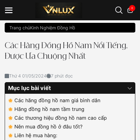
0
Trang chủ
Kinh Nghiệm Đồng Hồ
Đồng hồ casio
đồng hồ G-Shock
đồng hồ Orient
...
Các Hãng Đồng Hồ Nam Nổi Tiếng,
Được Ưa Chuộng Nhất
Thứ 4 01/05/2024
7 phút đọc
Mục lục bài viết
Các hãng đồng hồ nam giá bình dân
Hãng đồng hồ nam tầm trung
Các thương hiệu đồng hồ nam cao cấp
Nên mua đồng hồ ở đâu tốt?
Liên hệ mua hàng: