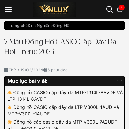
0
Trang chủ
Kinh Nghiệm Đồng Hồ
Đồng hồ casio
đồng hồ G-Shock
đồng hồ Orient
...
7 Mẫu Đồng Hồ CASIO Cặp Dây Da
Hot Trend 2025
Thứ 3 19/03/2024
6 phút đọc
Mục lục bài viết
Đồng hồ CASIO cặp dây da MTP-1314L-8AVDF VÀ
LTP-1314L-8AVDF
Đồng hồ CASIO cặp dây da LTP-V300L-1AUD và
MTP-V300L-1AUDF
Đồng hồ cặp casio dây da MTP-V300L-7A2UDF
và LTP-V300L-7A2UDF