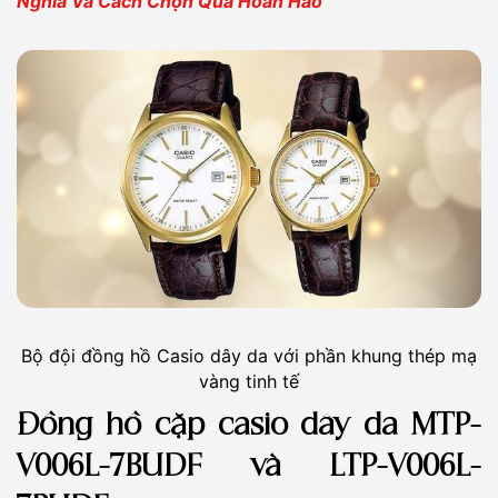
Nghĩa Và Cách Chọn Quà Hoàn Hảo
Bộ đội đồng hồ Casio dây da với phần khung thép mạ
vàng tinh tế
Đồng hồ cặp casio dây da MTP-
V006L-7BUDF và LTP-V006L-