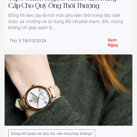
Cấp Cho Quý Ông Thời Thượng
Đồng hồ đeo tay là một món phụ kiện thời trang đặc biệt
được ưa chuộng và sử dụng đối với phái mạnh. Bởi, chúng
không chỉ giúp quản lý...
Xem
Thứ 3 19/03/2024
Ngay
Đồng hồ Casio nữ dây da: nên mua hay không?