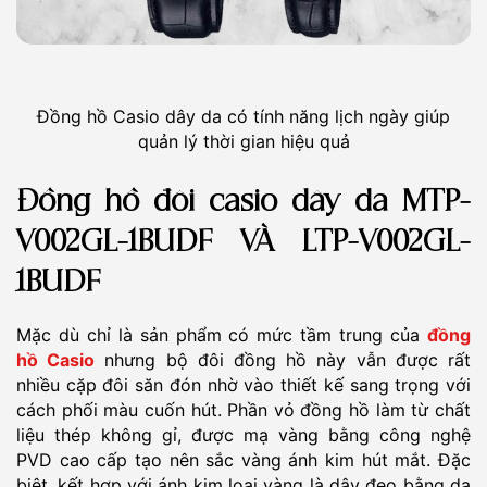
Đồng hồ Casio dây da có tính năng lịch ngày giúp
quản lý thời gian hiệu quả
Đồng hồ đôi casio dây da MTP-
V002GL-1BUDF VÀ LTP-V002GL-
1BUDF
Mặc dù chỉ là sản phẩm có mức tầm trung của
đồng
hồ Casio
nhưng bộ đôi đồng hồ này vẫn được rất
nhiều cặp đôi săn đón nhờ vào thiết kế sang trọng với
cách phối màu cuốn hút. Phần vỏ đồng hồ làm từ chất
liệu thép không gỉ, được mạ vàng bằng công nghệ
PVD cao cấp tạo nên sắc vàng ánh kim hút mắt. Đặc
biệt, kết hợp với ánh kim loại vàng là dây đeo bằng da