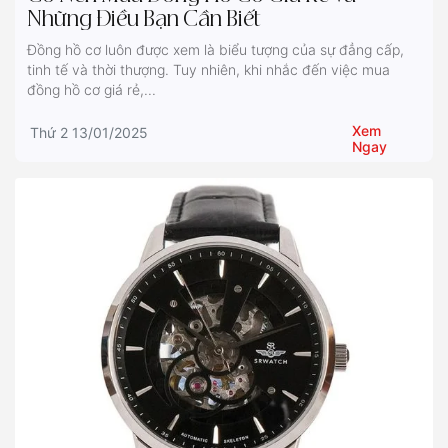
Những Điều Bạn Cần Biết
Đồng hồ cơ luôn được xem là biểu tượng của sự đẳng cấp,
tinh tế và thời thượng. Tuy nhiên, khi nhắc đến việc mua
đồng hồ cơ giá rẻ,...
Xem
Thứ 2 13/01/2025
Ngay