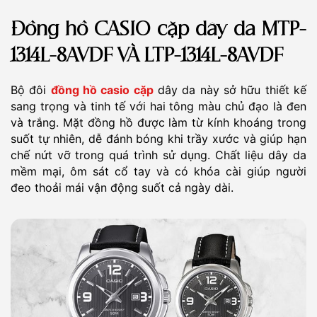
Đồng hồ CASIO cặp dây da MTP-
1314L-8AVDF VÀ LTP-1314L-8AVDF
Bộ đôi
đồng hồ casio cặp
dây da này sở hữu thiết kế
sang trọng và tinh tế với hai tông màu chủ đạo là đen
và trắng. Mặt đồng hồ được làm từ kính khoáng trong
suốt tự nhiên, dễ đánh bóng khi trầy xước và giúp hạn
chế nứt vỡ trong quá trình sử dụng. Chất liệu dây da
mềm mại, ôm sát cổ tay và có khóa cài giúp người
đeo thoải mái vận động suốt cả ngày dài.