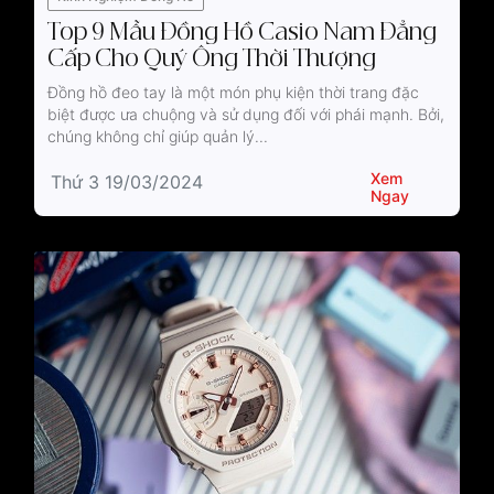
Top 9 Mẫu Đồng Hồ Casio Nam Đẳng
Cấp Cho Quý Ông Thời Thượng
Đồng hồ đeo tay là một món phụ kiện thời trang đặc
biệt được ưa chuộng và sử dụng đối với phái mạnh. Bởi,
chúng không chỉ giúp quản lý...
Xem
Thứ 3 19/03/2024
Ngay