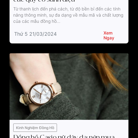
Từ thanh lịch đến phá cách, từ độ bền bỉ đến các tính
năng thông minh, sự đa dạng về mẫu mã và chất lượng
của các mẫu đồng hồ...
Xem
Thứ 5 21/03/2024
Ngay
Kinh Nghiệm Đồng Hồ
Đồng hồ Casio nữ dây da: nên mua