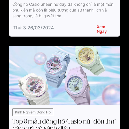
Đồng hồ Casio Sheen nữ dây da không chỉ là một món
phụ kiện mà còn là biểu tượng của sự thanh lịch và
sang trọng, là bí quyết tỏa...
Xem
Thứ 3 26/03/2024
Ngay
Kinh Nghiệm Đồng Hồ
Top 8 mẫu đồng hồ Casio nữ “đốn tim”
các quý cô sành điệu