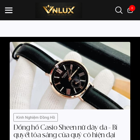
0
Mới nhất
Kiến thức
Kinh nghiệm
Đồng hồ casio
đồng hồ G-Shock
đồng hồ Orient
...
Kinh Nghiệm Đồng Hồ
Đồng hồ Casio Sheen nữ dây da - Bí
quyết tỏa sáng của quý cô hiện đại