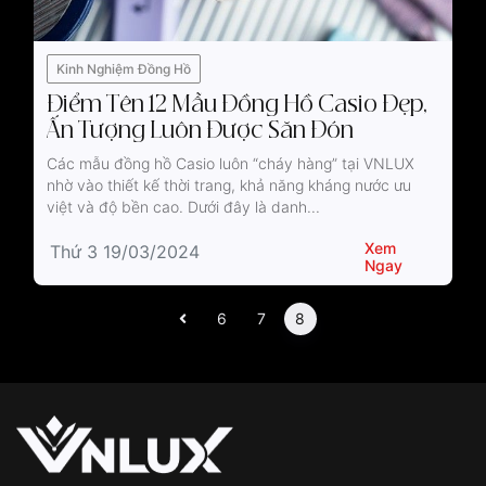
Kinh Nghiệm Đồng Hồ
Điểm Tên 12 Mẫu Đồng Hồ Casio Đẹp,
Ấn Tượng Luôn Được Săn Đón
Các mẫu đồng hồ Casio luôn “cháy hàng” tại VNLUX
nhờ vào thiết kế thời trang, khả năng kháng nước ưu
việt và độ bền cao. Dưới đây là danh...
Xem
Thứ 3 19/03/2024
Ngay
6
7
8