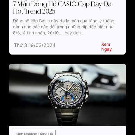
7 Mẫu Đồng Hồ CASIO Cặp Dây Da
Hot Trend 2025
Đồng hồ cặp Casio dây da là món quà tặng lý tưởng
dành cho các cặp đôi trong những dịp đặc biệt như
8/3, lễ tình nhân, 20/10,... hay đơn...
Xem
Thứ 3 19/03/2024
Ngay
Kinh Nghiệm Đồng Hồ