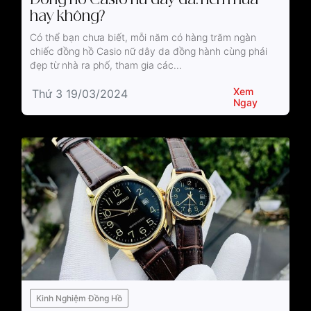
hay không?
Có thể bạn chưa biết, mỗi năm có hàng trăm ngàn
chiếc đồng hồ Casio nữ dây da đồng hành cùng phái
đẹp từ nhà ra phố, tham gia các...
Xem
Thứ 3 19/03/2024
Ngay
Kinh Nghiệm Đồng Hồ