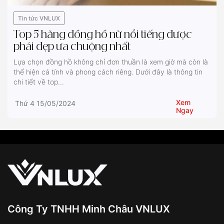
Tin tức VNLUX
Top 5 hãng đồng hồ nữ nổi tiếng được
phái đẹp ưa chuộng nhất
Lựa chọn đồng hồ không chỉ đơn thuần là xem giờ mà còn là
thể hiện cá tính và phong cách riêng. Dưới đây là thông tin
chi tiết về top...
Xem
Thứ 4 15/05/2024
Ngay
Công Ty TNHH Minh Châu VNLUX