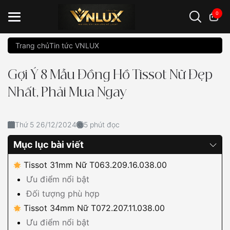
0
Trang chủ
Tin tức VNLUX
Đồng hồ casio
đồng hồ G-Shock
đồng hồ Orient
...
Gợi Ý 8 Mẫu Đồng Hồ Tissot Nữ Đẹp
Nhất, Phải Mua Ngay
Thứ 5 26/12/2024
5 phút đọc
Mục lục bài viết
Tissot 31mm Nữ T063.209.16.038.00
Ưu điểm nổi bật
Đối tượng phù hợp
Tissot 34mm Nữ T072.207.11.038.00
Ưu điểm nổi bật