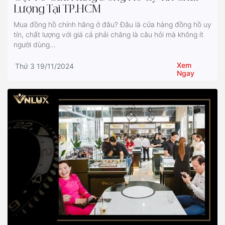
Lượng Tại TP.HCM
Mua đồng hồ chính hãng ở đâu? Đâu là cửa hàng đồng hồ uy
tín, chất lượng với giá cả phải chăng là câu hỏi mà không ít
người dùng...
Xem
Thứ 3 19/11/2024
Ngay