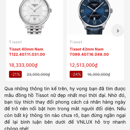
Tissot
Tissot
Tissot 40mm Nam
Tissot 42mm Nam
T122.407.11.031.00
T099.407.16.048.00
18,333,000₫
12,513,000₫
-21%
-24%
23,000,000₫
16,300,000₫
Qua những thông tin kể trên, hy vọng bạn đã tìm được
mẫu đồng hồ Tissot nữ đẹp nhất mọi thời đại. Nhờ đó,
bạn tùy thích thay đổi phong cách cá nhân hàng ngày
để trở nên nổi bật hơn trong mắt người đối diện. Nếu
còn bất kỳ thông tin nào chưa rõ, bạn đừng ngần ngại
để lại bình luận bên dưới để VNLUX hỗ trợ nhanh
chóng nhé!