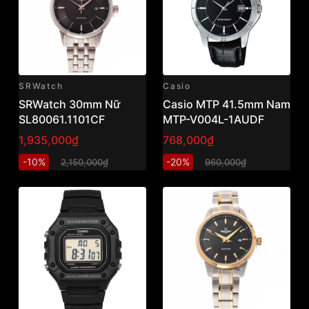
SRWatch
Casio
SRWatch 30mm Nữ
Casio MTP 41.5mm Nam
SL80061.1101CF
MTP-V004L-1AUDF
1,935,000₫
768,000₫
-10%
-20%
2,150,000₫
960,000₫