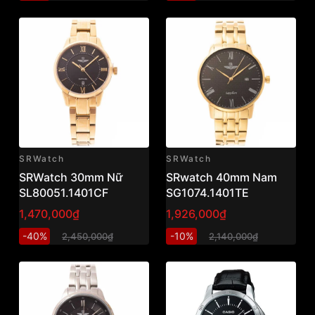
SRWatch
SRWatch
SRWatch 30mm Nữ
SRwatch 40mm Nam
SL80051.1401CF
SG1074.1401TE
1,470,000₫
1,926,000₫
-40%
-10%
2,450,000₫
2,140,000₫