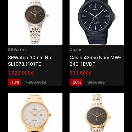
SRWatch
Casio
SRWatch 30mm Nữ
Casio 43mm Nam MW-
SL1073.1101TE
240-1EVDF
1,620,000₫
533,600₫
-10%
-20%
1,800,000₫
667,000₫