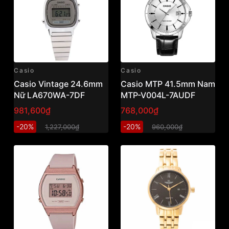
Casio
Casio
Casio Vintage 24.6mm
Casio MTP 41.5mm Nam
Nữ LA670WA-7DF
MTP-V004L-7AUDF
981,600₫
768,000₫
-20%
-20%
1,227,000₫
960,000₫