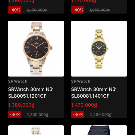
1,290,000₫
1,170,000₫
-40%
-40%
2,150,000₫
1,950,000₫
SRWatch
SRWatch
SRWatch 30mm Nữ
SRWatch 30mm Nữ
SL80051.1201CF
SL80081.1401CF
1,380,000₫
1,470,000₫
-40%
-40%
2,300,000₫
2,450,000₫