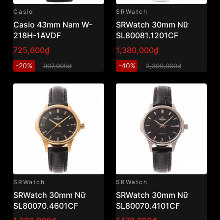
Casio
SRWatch
Casio 43mm Nam W-
SRWatch 30mm Nữ
218H-1AVDF
SL80081.1201CF
725,600₫
1,380,000₫
-20%
-40%
907,000₫
2,300,000₫
SRWatch
SRWatch
SRWatch 30mm Nữ
SRWatch 30mm Nữ
SL80070.4601CF
SL80070.4101CF