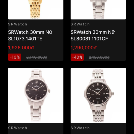
SRWatch
SRWatch
SRWatch 30mm Nữ
SRWatch 30mm Nữ
SL1073.1401TE
SL80081.1101CF
1,926,000₫
1,290,000₫
-10%
-40%
2,140,000₫
2,150,000₫
SRWatch
SRWatch