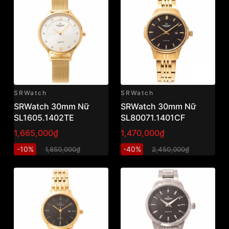
SRWatch
SRWatch
SRWatch 30mm Nữ
SRWatch 30mm Nữ
SL1605.1402TE
SL80071.1401CF
1,665,000₫
1,470,000₫
-10%
-40%
1,850,000₫
2,450,000₫