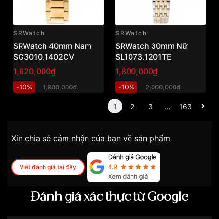
SRWatch
SRWatch
SRWatch 40mm Nam
SRWatch 30mm Nữ
SG3010.1402CV
SL1073.1201TE
1,620,000₫
1,800,000₫
-10%
-10%
1,800,000₫
2,000,000₫
1
2
3
…
163
Xin chia sẻ cảm nhận của bạn về sản phẩm
Viết đánh giá tại đây
Đánh giá xác thực từ Google