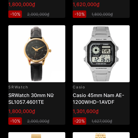
1,800,000₫
1,620,000₫
-10%
-10%
2,000,000₫
1,800,000₫
SRWatch
Casio
SRWatch 30mm Nữ
Casio 45mm Nam AE-
SL1057.4601TE
1200WHD-1AVDF
1,800,000₫
1,301,600₫
-10%
-20%
2,000,000₫
1,627,000₫