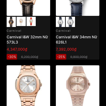
Carnival
Carnival
Carnival I&W 32mm Nữ
Carnival I&W 34mm Nữ
573L3
626L1
4,347,000₫
7,392,000₫
-30%
-25%
6,200,000₫
9,800,000₫