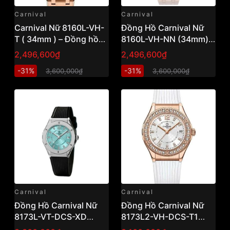
Carnival
Carnival
Carnival Nữ 8160L-VH-
Đồng Hồ Carnival Nữ
T ( 34mm ) – Đồng hồ
8160L-VH-NN (34mm) –
nữ thanh lịch, thiết kế
Dress Watch thanh lịch,
2,496,600₫
2,496,600₫
tinh tế dễ đeo
thiết kế tinh tế cho phái
-31%
-31%
3,600,000₫
3,600,000₫
đẹp
Carnival
Carnival
Đồng Hồ Carnival Nữ
Đồng Hồ Carnival Nữ
8173L-VT-DCS-XD
8173L2-VH-DCS-T1
(31mm) – Dress Watch
(34mm) – Dress Watch