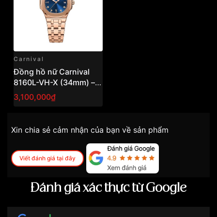
Carnival
Đồng hồ nữ Carnival
8160L-VH-X (34mm) –
Dress Watch thanh lịch,
3,100,000₫
thiết kế tinh tế cho phái
đẹp
Xin chia sẻ cảm nhận của bạn về sản phẩm
Viết đánh giá tại đây
Đánh giá xác thực từ Google