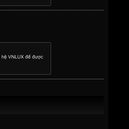
ên hệ VNLUX để được
ệu mềm mại như canvas, nylon, dù,... tạo cảm giác
ên hệ VNLUX để được