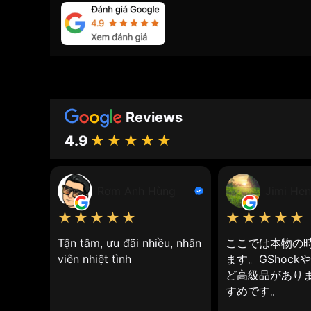
hỗ trợ nhé!
2. Bền bỉ và chống nước:
Dù được làm từ vải nhưng dây đeo đồng hồ thường
vải
còn có khả năng chống nước tốt, phù hợp cho
Đang sử dụn
đoàn duy hùng
Đóng gói chắc chắn
3. Dễ dàng thay thế:
08/06/2024 1:58:33
Khác với dây kim loại hay dây da cần dụng cụ ch
Reviews
giúp bạn biến hóa phong cách theo sở thích.
Vnlux
4.9
★★★★★
4. Phong cách của dây vải trẻ trung, năng động:
Cám ơn Bạn đã tin tưởng lựa chọn
hỗ trợ nhé!
Đồng hồ dây vải
mang đến cho đồng hồ vẻ ngoài tr
Rơm Anh Hùng
Jimi Hen
street style.
★★★★★
★★★★★
5. Đa dạng của đồng hồ về màu sắc và kiểu dáng
Đang sử dụn
Phùng Bảo Thái
Tận tâm, ưu đãi nhiều, nhân
ここでは本物の
Đóng gói rất ok
Đồng hồ dây vải
có vô số màu sắc và kiểu dáng để
viên nhiệt tình
ます。GShock
ど高級品がありま
12/05/2024 21:47:21
6.Thân thiện với môi trường:
すめです。
Vnlux
Đồng hồ dây vải
được làm từ chất liệu có thể tái