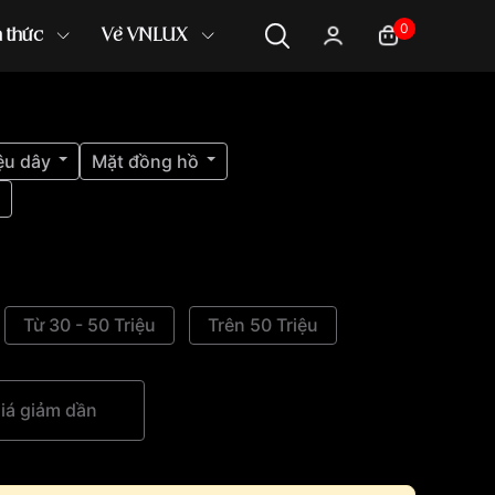
0
n thức
Về VNLUX
ệu dây
Mặt đồng hồ
Từ 30 - 50 Triệu
Trên 50 Triệu
iá giảm dần