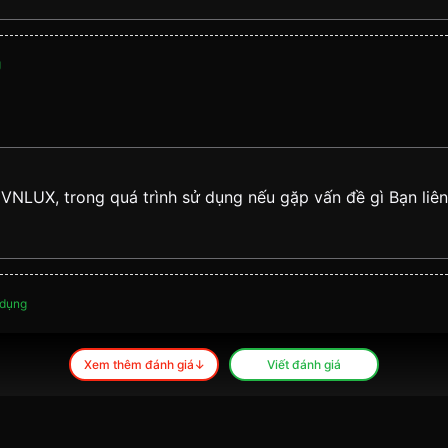
g
 VNLUX, trong quá trình sử dụng nếu gặp vấn đề gì Bạn li
 dụng
Xem thêm đánh giá↓
Viết đánh giá
ược nhiều người yêu thích. Dây vải được làm từ các chất li
hó chịu, đặc biệt là trong thời tiết nóng bức.
 VNLUX, trong quá trình sử dụng nếu gặp vấn đề gì Bạn li