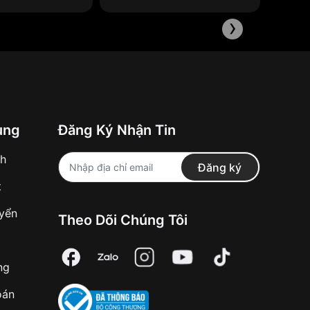
ên hệ VNLUX để được
›
hi vận động.
ảm.
sinh và bảo quản.
ung
Đăng Ký Nhận Tin
iểu dáng. Tuy nhiên, để đảm bảo độ bền và thẩm
nh
Đăng ký
t
uyển
Theo Dõi Chúng Tôi
ng
oán