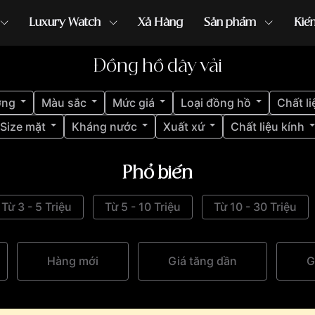
Luxury Watch
Xả Hàng
Sản phẩm
Kiế
Đồng hồ dây vải
ồng hồ G-Shock
đồng hồ Orient
...
ợng
Màu sắc
Mức giá
Loại đồng hồ
Chất li
Size mặt
Kháng nước
Xuất xứ
Chất liệu kính
Phổ biến
Từ 3 - 5 Triệu
Từ 5 - 10 Triệu
Từ 10 - 30 Triệu
Hàng mới
Giá tăng dần
G