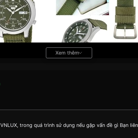
Xem thêm
g
ng giữa thế kỷ XX, được sử dụng bởi quân đội Anh trong cá
oạt và hạn chế mồ hôi tay. Sau đó,
đồng hồ dây vải
dần phổ b
truyền thống,
đồng hồ dây vải
sở hữu nhiều các ưu điểm vượ
 VNLUX, trong quá trình sử dụng nếu gặp vấn đề gì Bạn li
, năng động.