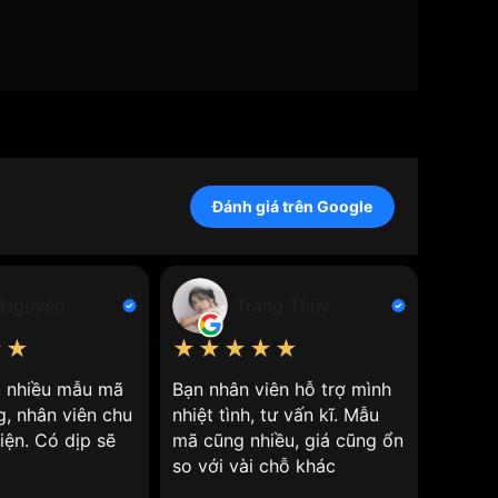
 mài mòn và va đập tốt. Một số loại
đồng hồ dây
 đổi với nhiều màu sắc và kiểu dáng khác nhau,
Đánh giá trên Google
ên hệ VNLUX để được
 thời trang khác nhau, từ basic, casual đến
 Nguyễn
Trang Thùy
★★
★★★★★
★★
n, nhiều mẫu mã
Bạn nhân viên hỗ trợ mình
Nhân v
hu cầu và sở thích của người dùng.
g, nhân viên chu
nhiệt tình, tư vấn kĩ. Mẫu
giá cả 
iện. Có dịp sẽ
mã cũng nhiều, giá cũng ổn
so với vài chỗ khác