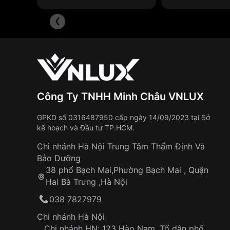
Cám ơn Bạn đã tin tưởng lựa chọn
‹
Ngoài những ưu điểm trên,
đồng hồ dây vải
còn c
hỗ trợ nhé!
Khô nhanh: Dây vải có khả năng thấm hút mồ
Chống dị ứng: Dây vải an toàn cho da, khôn
Dễ dàng vệ sinh: Dây vải có thể giặt bằng t
Một số lưu ý khi sử dụng đồng h
Công Ty TNHH Minh Châu VNLUX
Đồng hồ dây vải
là phụ kiện thời trang được yêu 
mỹ cho chiếc đồng hồ của bạn, cần lưu ý một số 
GPKD số 0316487950 cấp ngày 14/09/2023 tại Sở
kế hoạch và Đầu tư TP.HCM.
Chi nhánh Hà Nội Trung Tâm Thẩm Định Và
Bảo Dưỡng
38 phố Bạch Mai,Phường Bạch Mai , Quận
Hai Bà Trưng ,Hà Nội
038 7827979
Chi nhánh Hà Nội
Chi nhánh HN: 123 Hào Nam, Tổ dân phố