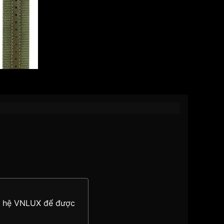
c hoạt động chiến tranh. Dây vải được ưa chuộng
iến trong giới dân sự và trở thành một xu hướng
t trội, mang đến cho người dùng trải nghiệm
ên hệ VNLUX để được