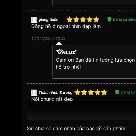
Đang sử dụn
giang thiên
Đồng hồ ở ngoài nhìn đẹp lắm
31/07/2024 7:23:29
Vnlux
Cám ơn Bạn đã tin tưởng lựa chọn
hỗ trợ nhé!
Đang sử
Thành Vinh Trương
Nói chung rất đẹp
24/06/2024 0:02:03
1. Thoải mái khi đeo:
Vnlux
Đây là ưu điểm hàng đầu khiến
đồng hồ dây vải
đ
Xin chia sẻ cảm nhận của bạn về sản phẩm
nhẹ nhàng, ôm sát cổ tay, không gây bí bách hay k
Cám ơn Bạn đã tin tưởng lựa chọn