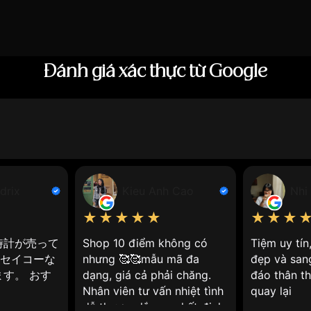
 được dệt từ chất liệu cao cấp, có độ bền cao, chịu được
 các hoạt động thể thao dưới nước hoặc đi mưa.
g
Đánh giá xác thực từ Google
uyên dụng để thay thế,
đồng hồ dây vải
có thể dễ dàng thay
 VNLUX, trong quá trình sử dụng nếu gặp vấn đề gì Bạn li
ẻ trung, năng động, cá tính, phù hợp với nhiều phong cách
drix
Kieu Anh Cao
Nhi
★★★★★
★★★
:
g
時計が売って
Shop 10 điểm không có
Tiệm uy tí
 lựa chọn, từ họa tiết đơn giản đến cầu kỳ, đáp ứng mọi n
やセイコーな
nhưng 🥰🥰mẫu mã đa
đẹp và san
す。 おす
dạng, giá cả phải chăng.
đáo thân th
Nhân viên tư vấn nhiệt tình
quay lại
dễ thương lắm ạ, nhất định
 chế, góp phần bảo vệ môi trường.