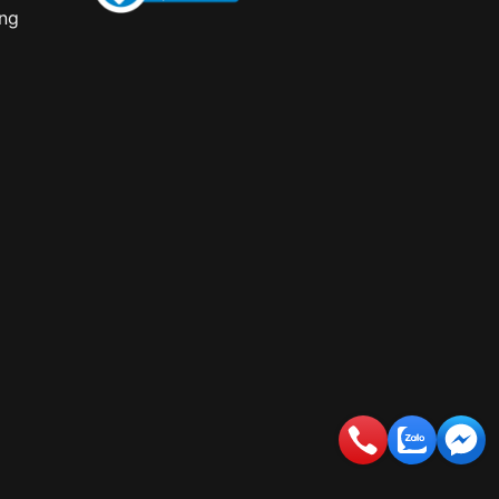
àng
 xuyên để giữ cho dây luôn sạch sẽ và đẹp mắt.
dây vải trong bóng râm để tránh làm phai màu.
 dây vải dính hóa chất, cần rửa sạch ngay bằng
o đồng hồ khi đi bơi hoặc tắm biển. Nước biển