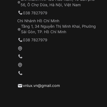
56, Ô Chợ Dừa, Hà Nội, Việt Nam
038 7827979
Chi Nhánh Hồ Chí Minh
Tầng 1, 34 Nguyễn Thị Minh Khai, Phường
Sài Gòn, TP. Hồ Chí Minh
038 7827979
1. Vệ sinh dây vải thường xuyên
Đồng hồ dây vải
dễ bám bẩn và mồ hôi hơn so với
Nên vệ sinh dây vải bằng xà phòng nhẹ và nước ấm
2. Tránh tiếp xúc với hóa chất
Tránh để dây vải tiếp xúc với các hóa chất như th
nước và xà phòng nhẹ.
vnlux.vn@gmail.com
3. Hạn chế đeo đồng hồ khi đi bơi hoặc tắm biển
Mặc dù một số loại dây vải có khả năng chống n
có chứa nhiều muối khoáng có thể làm mòn
đồng