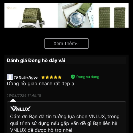
Xem thêm
Đánh giá Đồng hồ dây vải
Đang sử dụng
Tô Xuân Ngọc
Lịch sử hình thành
Đồng hồ giao nhanh rất đẹp ạ
Đồng hồ dây vải
xuất hiện lần đầu tiên vào khoảng
16/08/2024 11:49:18
giữa thế kỷ XX, được sử dụng bởi quân đội Anh trong
các hoạt động chiến tranh. Dây vải được ưa chuộng
Vnlux
bởi tính bền bỉ, nhẹ nhàng, giúp di chuyển linh hoạt và
Cám ơn Bạn đã tin tưởng lựa chọn VNLUX, trong
hạn chế mồ hôi tay. Sau đó,
đồng hồ dây vải
dần phổ
quá trình sử dụng nếu gặp vấn đề gì Bạn liên hệ
biến trong giới dân sự và trở thành một xu hướng thời
VNLUX để được hỗ trợ nhé!