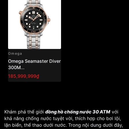
VNLUX
Omega
Omega Seamaster Diver
300M
210.20.42.20.01.001 –
185,999,999₫
Thợ lặn sang trọng hai
tông màu vàng thép
99,9% siêu đỉnh cao
Khám phá thế giới
đồng hồ chống nước 30 ATM
với
khả năng chống nước tuyệt vời, thích hợp cho bơi lội,
lặn biển, thể thao dưới nước. Trong nội dung dưới đây,