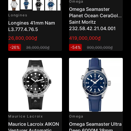
Omega
Omega Seamaster
Planet Ocean CeraGold
Longines
Saint Moritz
Longines 41mm Nam
232.58.42.21.04.001
L3.777.4.76.5
(42mm) – Vàng khối
26,800,000₫
419,000,000₫
18K, niềng kim cương,
-26%
dây da trắng sang trọng
-54%
36,000,000₫
900,000,000₫
Maurice Lacroix
Omega
Maurice Lacroix AIKON
Omega Seamaster Ultra
Venturer Automatic
Deep 6000M 38mm