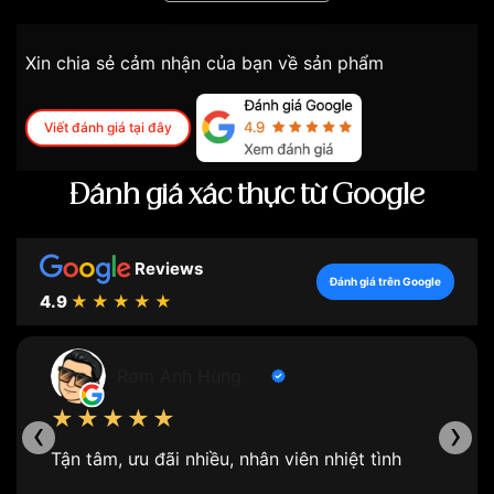
Xin chia sẻ cảm nhận của bạn về sản phẩm
Viết đánh giá tại đây
Khả năng chống nước 30 ATM ấn tượng:
Đánh giá xác thực từ Google
Rửa tay
Đi mưa
Tắm rửa
Reviews
Bơi lội
Đánh giá trên Google
Lặn biển giải trí (ở độ sâu không quá 30 mét)
4.9
★★★★★
Lưu ý về khả năng chống nước của đồng hồ
Rơm Anh Hùng
★★★★★
‹
›
Tận tâm, ưu đãi nhiều, nhân viên nhiệt tình