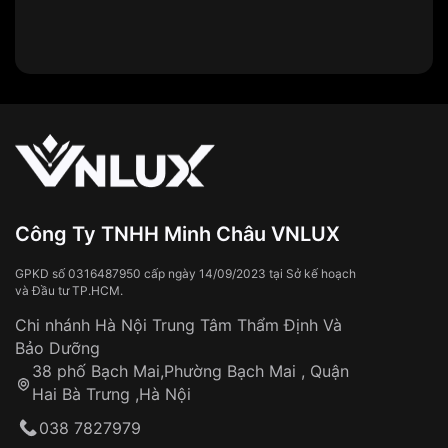
Công Ty TNHH Minh Châu VNLUX
GPKD số 0316487950 cấp ngày 14/09/2023 tại Sở kế hoạch
và Đầu tư TP.HCM.
Chi nhánh Hà Nội Trung Tâm Thẩm Định Và
Khả năng của
đồng hồ chống nước 30 ATM
Bảo Dưỡng
không đồng nghĩa với việc bạn có thể đeo đồng
38 phố Bạch Mai,Phường Bạch Mai , Quận
hồ đi lặn biển chuyên nghiệp hoặc tham gia các
Hai Bà Trưng ,Hà Nội
hoạt động thể thao dưới nước có cường độ cao.
Áp lực nước có thể thay đổi tùy theo nhiệt độ, độ
038 7827979
sâu và tốc độ di chuyển.