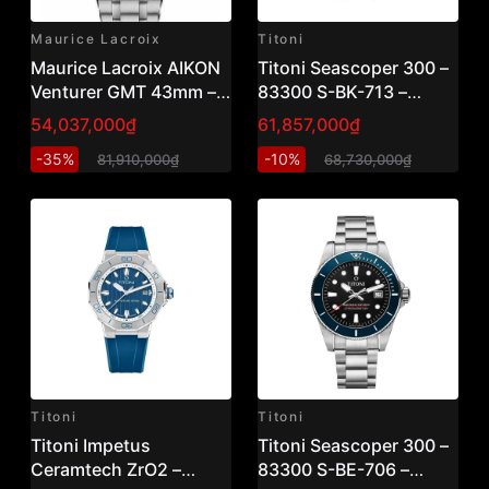
Maurice Lacroix
Titoni
Maurice Lacroix AIKON
Titoni Seascoper 300 –
Venturer GMT 43mm –
83300 S-BK-713 –
Mặt số đen Ref: AI6158-
Automatic – Diver
54,037,000₫
61,857,000₫
SS002-330-1 – Swiss
300m/1000ft – Sellita
-35%
-10%
81,910,000₫
68,730,000₫
Made – Diver GMT cao
SW200-1 Chứng Nhận
cấp
COSC Vnlux
Titoni
Titoni
Titoni Impetus
Titoni Seascoper 300 –
Ceramtech ZrO2 –
83300 S-BE-706 –