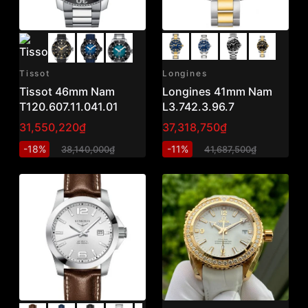
Tissot
Longines
Tissot 46mm Nam
Longines 41mm Nam
T120.607.11.041.01
L3.742.3.96.7
31,550,220₫
37,318,750₫
-18%
-11%
38,140,000₫
41,687,500₫