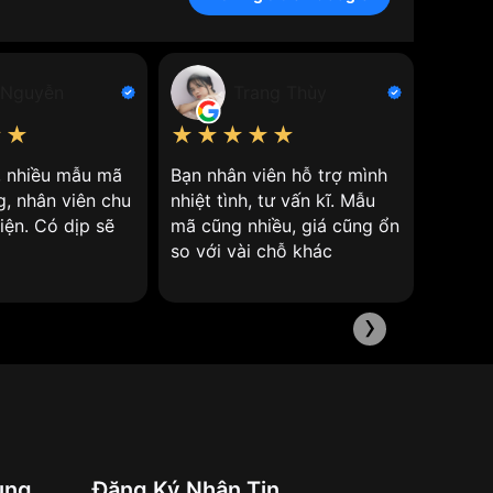
, phổ biến nhất là silica (SiO2). Kính Khoáng
 Nguyễn
Trang Thùy
★★
★★★★★
★★
ử dụng thủy tinh làm thấu kính và mặt kính từ
n, nhiều mẫu mã
Bạn nhân viên hỗ trợ mình
Nhân v
g, nhân viên chu
nhiệt tình, tư vấn kĩ. Mẫu
giá cả 
 như nung chảy và đúc.
iện. Có dịp sẽ
mã cũng nhiều, giá cũng ổn
h khác như plexiglass.
so với vài chỗ khác
›
ung
Đăng Ký Nhận Tin