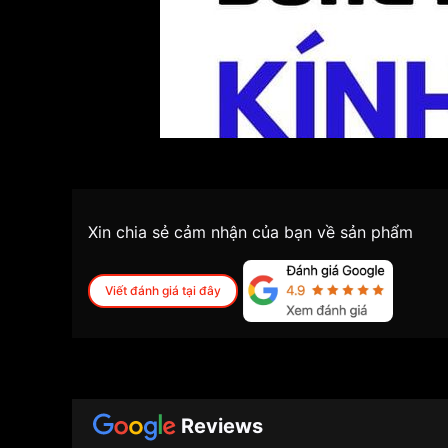
Xin chia sẻ cảm nhận của bạn về sản phẩm
Viết đánh giá tại đây
Tìm hiểu về loại đồng hồ kính k
Những mô tả dưới đây của
đồng hồ kính khoáng
Reviews
Đồng hồ kính khoáng là gì