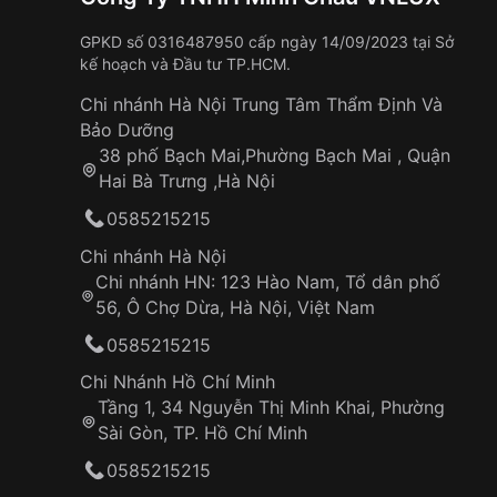
GPKD số 0316487950 cấp ngày 14/09/2023 tại Sở
kế hoạch và Đầu tư TP.HCM.
Chi nhánh Hà Nội Trung Tâm Thẩm Định Và
Bảo Dưỡng
38 phố Bạch Mai,Phường Bạch Mai , Quận
Hai Bà Trưng ,Hà Nội
0585215215
Chi nhánh Hà Nội
Chi nhánh HN: 123 Hào Nam, Tổ dân phố
56, Ô Chợ Dừa, Hà Nội, Việt Nam
0585215215
Chi Nhánh Hồ Chí Minh
Tầng 1, 34 Nguyễn Thị Minh Khai, Phường
Ưu và nhược điểm của đồng hồ kính khoáng
Sài Gòn, TP. Hồ Chí Minh
Đồng hồ kính khoáng
phổ biến nhất trong chế tá
0585215215