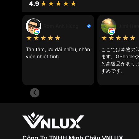
4.9
★★★★★
Đồng hồ kính khoáng
(Mineral Crystal) là loại đ
được sử dụng trong nhiều loại đồng hồ khác nhau
Rơm Anh Hùng
Jimi Hen
Lịch sử hình thành
★★★★★
★★★★★
Kính Khoáng đã được sử dụng từ thời cổ đại
khoảng 3.500 năm trước Công nguyên.
Tận tâm, ưu đãi nhiều, nhân
ここでは本物の
viên nhiệt tình
ます。GShock
Vào thế kỷ 17, việc sản xuất Kính Khoáng đư
ど高級品がありま
Kính Khoáng trở nên phổ biến hơn trong ngàn
すめです。
‹
Công Ty TNHH Minh Châu VNLUX