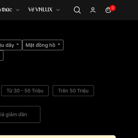
0
n thức
Về VNLUX
ệu dây
Mặt đồng hồ
Từ 30 - 50 Triệu
Trên 50 Triệu
iá giảm dần