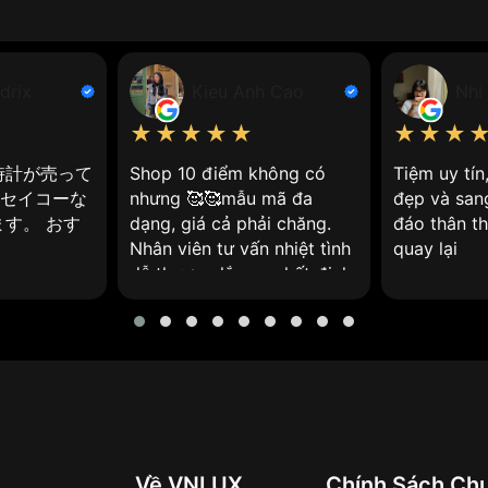
ồng hồ sử dụng mặt kính được làm từ vật liệu khoáng tự nhiên
, từ đồng hồ giá rẻ đến đồng hồ cao cấp.
drix
Kieu Anh Cao
Nhi
★★★★★
★★★
, với những bằng chứng khảo cổ cho thấy người Ai Cập đã s
時計が売って
Shop 10 điểm không có
Tiệm uy tí
やセイコーな
nhưng 🥰🥰mẫu mã đa
đẹp và san
ợc cải tiến đáng kể với sự phát triển của các kỹ thuật mới
す。 おす
dạng, giá cả phải chăng.
đáo thân th
h chế tạo đồng hồ vào thế kỷ 19, thay thế cho các loại kín
Nhân viên tư vấn nhiệt tình
quay lại
dễ thương lắm ạ, nhất định
sẽ ghé lại ❤️
Về VNLUX
Chính Sách Ch