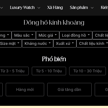
Luxury Watch
Xả Hàng
Sản phẩm
Kiế
Đồng hồ kính khoáng
ồng hồ G-Shock
đồng hồ Orient
...
ợng
Màu sắc
Mức giá
Loại đồng hồ
Chất li
Size mặt
Kháng nước
Xuất xứ
Chất liệu kính
Phổ biến
Từ 3 - 5 Triệu
Từ 5 - 10 Triệu
Từ 10 - 30 Triệu
Hàng mới
Giá tăng dần
G