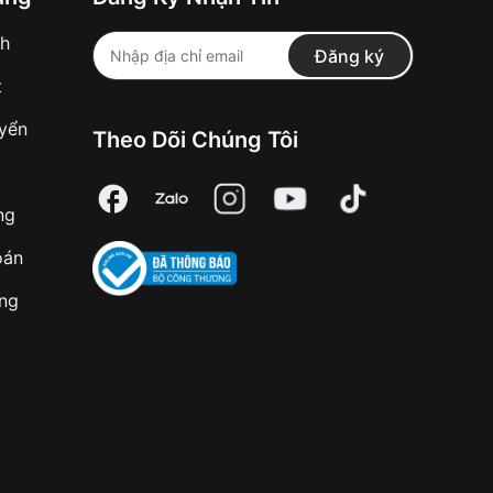
nh
Đăng ký
t
uyển
Theo Dõi Chúng Tôi
ng
oán
àng
 chống va đập nên có những ưu và nhược điểm sau: