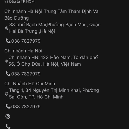
và Đầu tư TP.HCM.
trọng trong thị trường đồng hồ cao cấp. Các nhà sản
xuất Pháp đã tập trung vào việc cải tiến kỹ thuật chế
Chi nhánh Hà Nội Trung Tâm Thẩm Định Và
tác, nâng cao chất lượng sản phẩm và thiết kế những
Bảo Dưỡng
mẫu đồng hồ độc đáo, mang đậm phong cách Pháp.
38 phố Bạch Mai,Phường Bạch Mai , Quận
Hai Bà Trưng ,Hà Nội
Ngày nay,
đồng hồ Pháp
vẫn là một biểu tượng cho sự
sang trọng, tinh tế và chất lượng cao cấp. Các thương
038 7827979
hiệu đồng hồ của Pháp nổi tiếng như Rolex, Cartier,
Chi nhánh Hà Nội
Patek Philippe, Freelook... luôn được giới mộ điệu
Chi nhánh HN: 123 Hào Nam, Tổ dân phố
đồng hồ trên toàn thế giới ưa chuộng.
56, Ô Chợ Dừa, Hà Nội, Việt Nam
Vì Sao Nên Chọn Đồng Hồ Pháp?
038 7827979
Dưới đây là một số lý do chính khiến bạn nên chọn
Chi Nhánh Hồ Chí Minh
đồng hồ Pháp
:
Tầng 1, 34 Nguyễn Thị Minh Khai, Phường
Sài Gòn, TP. Hồ Chí Minh
038 7827979