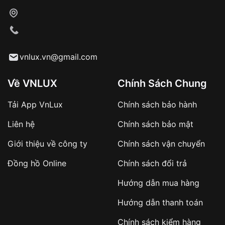
vnlux.vn@gmail.com
1. Lịch sử và truyền thống chế tác đồng hồ lâu đời:
Về VNLUX
Chính Sách Chung
Nước Pháp có lịch sử chế tác đồng hồ hơn 500 năm,
trải qua nhiều thăng trầm và biến đổi. Các thợ thủ
Tải App VnLux
Chính sách bảo hành
công Pháp nổi tiếng với kỹ thuật chế tác tinh xảo, tạo
Liên hệ
Chính sách bảo mật
ra những chiếc
đồng hồ Pháp
có độ chính xác cao và
thiết kế độc đáo.
Giới thiệu về công ty
Chính sách vận chuyển
2. Chất lượng cao cấp:
Đồng hồ Online
Chính sách đổi trả
Đồng hồ Pháp
được sản xuất với chất liệu cao cấp và
Hướng dẫn mua hàng
trải qua quy trình kiểm tra nghiêm ngặt, đảm bảo độ
bền bỉ và chính xác cao.
Hướng dẫn thanh toán
3. Thiết kế của đồng hồ Pháp:
Chính sách kiểm hàng