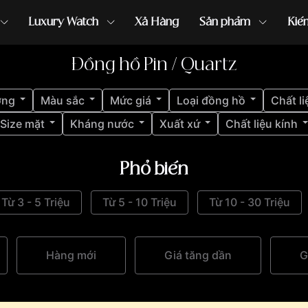
Luxury Watch
Xả Hàng
Sản phẩm
Kiế
Đồng hồ Pin / Quartz
ồng hồ G-Shock
đồng hồ Orient
...
ợng
Màu sắc
Mức giá
Loại đồng hồ
Chất li
Size mặt
Kháng nước
Xuất xứ
Chất liệu kính
Phổ biến
Từ 3 - 5 Triệu
Từ 5 - 10 Triệu
Từ 10 - 30 Triệu
Hàng mới
Giá tăng dần
G