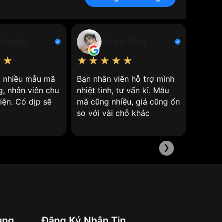
 Nguyễn
Trang Thùy
tinh thể thạch anh để cung cấp năng lượng và điều
★★
★★★★★
★★
n, nhiều mẫu mã
Bạn nhân viên hỗ trợ mình
Nhân v
g, nhân viên chu
nhiệt tình, tư vấn kĩ. Mẫu
giá cả 
iện. Có dịp sẽ
mã cũng nhiều, giá cũng ổn
so với vài chỗ khác
 cao (khoảng 32.768 Hz).
hau để điều khiển kim giây, kim phút và kim giờ.
›
ặt dưới điện áp.
ung
Đăng Ký Nhận Tin