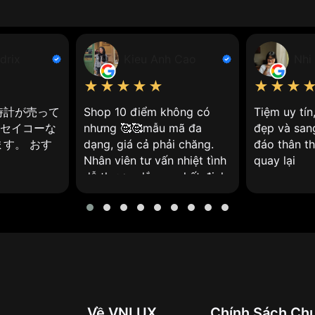
 giúp bạn hiểu hơn đối với dòng sản phẩm đồng hồ này:
drix
Kieu Anh Cao
Nhi
thạch anh, là loại đồng hồ sử dụng cơ chế điều động bằng 
★★★★★
★★★
時計が売って
Shop 10 điểm không có
Tiệm uy tí
やセイコーな
nhưng 🥰🥰mẫu mã đa
đẹp và san
 hồ.
す。 おす
dạng, giá cả phải chăng.
đáo thân th
Nhân viên tư vấn nhiệt tình
quay lại
 trường, tinh thể thạch anh sẽ dao động với tần số ổn định
dễ thương lắm ạ, nhất định
ừ tinh thể thạch anh, xử lý và chia thành các tần số khác n
sẽ ghé lại ❤️
ến bánh răng và kim đồng hồ.
 phát hiện ra tính chất dao động của thạch anh khi được đ
Về VNLUX
Chính Sách Ch