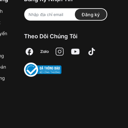
pin và bộ dao động thạch anh, tuy nhiên kích
nh
Đăng ký
t
 dấu một bước ngoặt lịch sử trong ngành công
uyển
Theo Dõi Chúng Tôi
ng
oán
ng hồ pin quartz.
àng
n và chiếm lĩnh thị trường.
hạch anh.
hiệp đồng hồ.