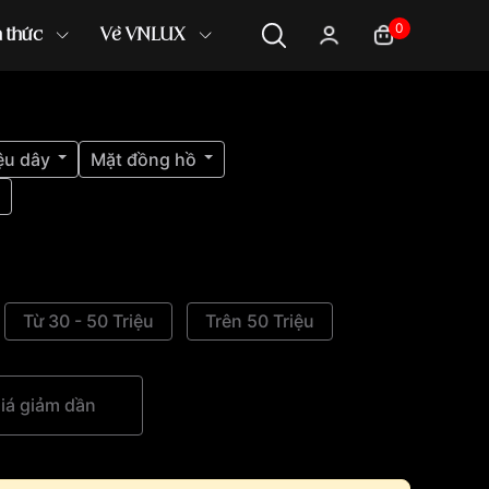
0
n thức
Về VNLUX
ệu dây
Mặt đồng hồ
Từ 30 - 50 Triệu
Trên 50 Triệu
iá giảm dần