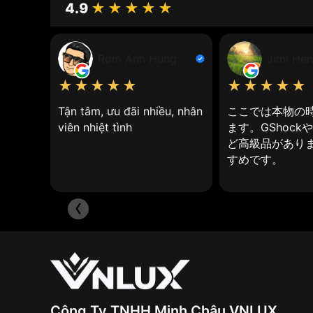
4.9
★★★★★
Những mô tả dưới đây của
đồng hồ pin quartz
sẽ
Ý nghĩa của đồng hồ máy quartz
Rơm Anh Hùng
Jimi Hen
Đồng hồ pin quartz
, hay còn gọi là đồng hồ pin 
khiển chuyển động của kim đồng hồ.
★★★★★
★★★★★
Cấu tạo:
Tận tâm, ưu đãi nhiều, nhân
ここでは本物の
viên nhiệt tình
ます。GShock
Pin: Cung cấp năng lượng cho bộ máy đồng
ど高級品がありま
すめです。
Tinh thể thạch anh: Khi được đặt trong điện
IC (mạch tích hợp): Nhận tín hiệu dao động t
‹
Bộ truyền động: Truyền năng lượng từ pin đ
Lịch sử phát triển của máy quartz
Lịch sử phát triển của
đồng hồ pin quartz
Vào những năm 1920, nhà vật lý Walter Cady
Công Ty TNHH Minh Châu VNLUX