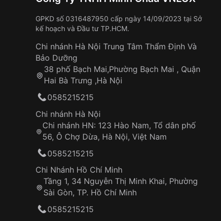
Năm 1954, công ty Hamilton Watch của Mỹ ch
thước còn cồng kềnh.
GPKD số 0316487950 cấp ngày 14/09/2023 tại Sở
kế hoạch và Đầu tư TP.HCM.
Năm 1960, Seiko - tập đoàn đồng hồ Nhật Bả
Chi nhánh Hà Nội Trung Tâm Thẩm Định Và
Năm 1969, Seiko ra mắt chiếc đồng hồ pin q
Bảo Dưỡng
nghiệp chế tác đồng hồ.
38 phố Bạch Mai,Phường Bạch Mai , Quận
Hai Bà Trưng ,Hà Nội
Sự bùng nổ của đồng hồ pin quartz
0585215215
T
hành công của Seiko Astron đã mở ra kỷ n
Chi nhánh Hà Nội
Chi nhánh HN: 123 Hào Nam, Tổ dân phố
Các thương hiệu đồng hồ khác trên thế giới
56, Ô Chợ Dừa, Hà Nội, Việt Nam
Nhờ độ chính xác cao, giá thành hợp lý và tí
0585215215
Các nhà sản xuất không ngừng cải tiến côn
Chi Nhánh Hồ Chí Minh
Tầng 1, 34 Nguyễn Thị Minh Khai, Phường
Tương lai của đồng hồ máy quartz
Sài Gòn, TP. Hồ Chí Minh
Dù đã trải qua hơn 50 năm phát triển, đồng 
0585215215