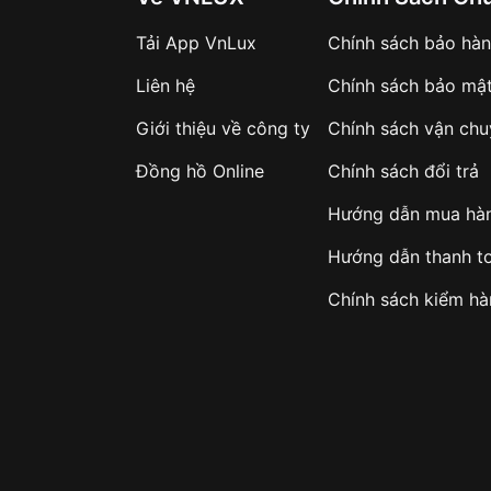
ế tạo thành công chiếc đồng hồ điện tử đầu tiên sử dụng 
Tải App VnLux
Chính sách bảo hà
n - bắt đầu nghiên cứu phát triển đồng hồ pin quartz.
Liên hệ
Chính sách bảo mậ
uartz đầu tiên trên thế giới, mang tên Seiko Astron, đánh
Giới thiệu về công ty
Chính sách vận ch
Đồng hồ Online
Chính sách đổi trả
Hướng dẫn mua hà
guyên mới cho đồng hồ pin quartz.
Hướng dẫn thanh t
 cũng nhanh chóng bắt kịp xu hướng, đẩy mạnh sản xuất đồ
Chính sách kiểm h
nh tiện lợi, đồng hồ pin quartz nhanh chóng trở nên phổ biế
g nghệ, nâng cao độ chính xác và chức năng của đồng hồ t
hồ pin quartz vẫn giữ vị thế thống trị trong ngành công ng