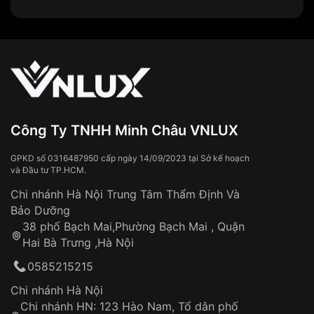
Năm 2000s:
Versus trải qua nhiều lần thay đổi
nhà thiết kế, phong cách cũng có sự biến đổi
theo xu hướng thời trang.
Năm 2010s:
Versus tập trung vào các sản phẩm
đồng hồ, phụ kiện và nước hoa, mở rộng thị
trường sang các nước châu Á.
Năm 2018:
đồng hồ Versus
tuyên bố đóng cửa
Versus do doanh thu sụt giảm.
Công Ty TNHH Minh Châu VNLUX
Năm 2020:
Versus được hồi sinh bởi một tập
đoàn thời trang Ý, tập trung vào thị trường trực
GPKD số 0316487950 cấp ngày 14/09/2023 tại Sở kế hoạch
và Đầu tư TP.HCM.
tuyến và các sản phẩm đồng hồ thông minh.
Chi nhánh Hà Nội Trung Tâm Thẩm Định Và
Đặc điểm nổi bật của đồng hồ Versus
Bảo Dưỡng
Versace
38 phố Bạch Mai,Phường Bạch Mai , Quận
Hai Bà Trưng ,Hà Nội
Những yếu tố khiến các mẫu
đồng hồ Versus
lại chiều
lòng được nhiều người dùng đến vậy:
0585215215
Chi nhánh Hà Nội
Thiết kế:
Chi nhánh HN: 123 Hào Nam, Tổ dân phố