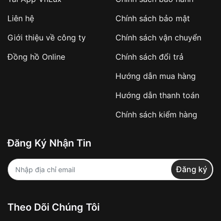
sắc và chất liệu khác nhau để tạo nên những thiết
Liên hệ
Chính sách bảo mật
kế độc đáo, cá tính.
Giới thiệu về công ty
Chính sách vận chuyển
Chất lượng bộ máy của Versus:
Đồng hồ Online
Chính sách đổi trả
Hướng dẫn mua hàng
Hướng dẫn thanh toán
Chính sách kiểm hàng
Đăng Ký Nhận Tin
Đăng ký
Hầu hết
đồng hồ Versus
sử dụng bộ máy quartz
của Nhật Bản, có độ chính xác cao và tuổi thọ
pin dài.
Theo Dõi Chúng Tôi
Đồng hồ Versus
sử dụng các chất liệu cao cấp