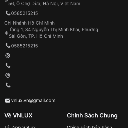
56, Ô Chợ Dừa, Hà Nội, Việt Nam
0585215215
Chi Nhánh Hồ Chí Minh
Tầng 1, 34 Nguyễn Thị Minh Khai, Phường
Sài Gòn, TP. Hồ Chí Minh
0585215215
Đồng hồ Versus
hướng đến đối tượng khách
hàng trẻ tuổi, nên các thiết kế đồng hồ thường
mang phong cách trẻ trung, năng động, phá
cách.
vnlux.vn@gmail.com
Sử dụng logo Medusa đặc trưng - biểu tượng của
Versace - được sử dụng một cách sáng tạo trên
mặt đồng hồ và dây đeo, tạo nên điểm nhấn ấn
Về VNLUX
Chính Sách Chung
tượng.
Đồng hồ Versus
không ngại sử dụng nhiều màu
Tải App VnLux
Chính sách bảo hành