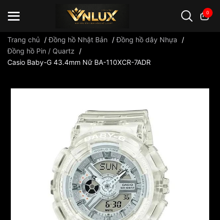
0
Trang chủ
/
Đồng hồ Nhật Bản
/
Đồng hồ dây Nhựa
/
Đồng hồ Pin / Quartz
/
Casio Baby-G 43.4mm Nữ BA-110XCR-7ADR
Đồng hồ casio
đồng hồ G-Shock
đồng hồ Orient
...