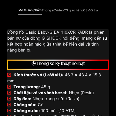
Mô tả sản phẩm
Thông số
Video
CS giao hàng
CS đổi trả
Đồng hồ Casio Baby-G BA-110XCR-7ADR là phiên
bản nữ của dòng G-SHOCK nổi tiếng, mang đến sự
kết hợp hoàn hảo giữa thiết kế hiện đại và tính
năng bền bỉ.
🕒 Thông số kỹ thuật nổi bật
Kích thước vỏ (L×W×H):
46.3 × 43.4 × 15.8
mm
Trọng lượng:
45 g
Chất liệu vỏ và vành bezel:
Nhựa (Resin)
Dây đeo:
Nhựa trong suốt (Resin)
Chống sốc:
Có
Chống nước:
100 mét (10 ATM)