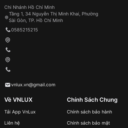
Đảm bảo quyền lợi khách hàng
Đồng hành cùng khách hàng trong suốt quá
Chi Nhánh Hồ Chí Minh
trình sử dụng
Tầng 1, 34 Nguyễn Thị Minh Khai, Phường
Sài Gòn, TP. Hồ Chí Minh
Giao hàng tận nơi
0585215215
Khách hàng kiểm tra và thanh toán trực tiếp
cho nhân viên giao hàng
Xác nhận đơn hàng và thanh toán
VNLUX tiến hành giao hàng đến địa chỉ yêu
cầu
Từ khóa SEO:
vnlux.vn@gmail.com
Về VNLUX
Chính Sách Chung
Tải App VnLux
Chính sách bảo hành
Áp dụng với các đơn hàng giá trị cao hoặc
Liên hệ
Chính sách bảo mật
sản phẩm đặc biệt