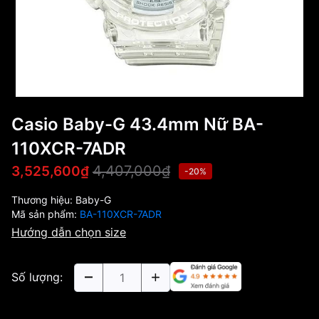
Casio Baby-G 43.4mm Nữ BA-
110XCR-7ADR
4,407,000₫
3,525,600₫
-20%
Thương hiệu:
Baby-G
Mã sản phẩm:
BA-110XCR-7ADR
Hướng dẫn chọn size
Số lượng: