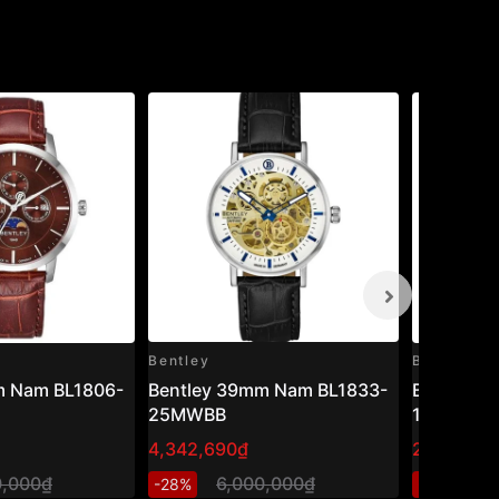
Bentley
Bentley
m Nam BL1806-
Bentley 39mm Nam BL1833-
Bentley 
25MWBB
10MTBI
4,342,690₫
2,871,200
0,000₫
6,000,000₫
4
-28%
-29%