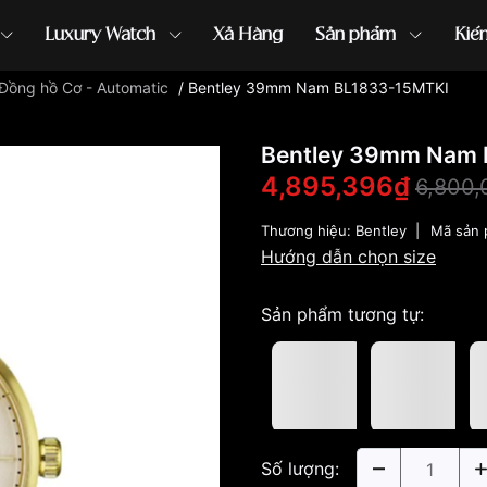
Luxury Watch
Xả Hàng
Sản phẩm
Kiế
Đồng hồ Cơ - Automatic
/
Bentley 39mm Nam BL1833-15MTKI
ồng hồ G-Shock
đồng hồ Orient
...
Bentley 39mm Nam 
4,895,396₫
6,800,
Thương hiệu:
Bentley
|
Mã sản
Hướng dẫn chọn size
Sản phẩm tương tự:
Số lượng: