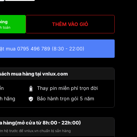
ping
THÊM VÀO GIỎ
h toán
đặt mua
0795 496 789
(8:30 - 22:00)
sách mua hàng tại vnlux.com
ển
Thay pin miễn phí trọn đời
h hãng
Bảo hành trọn gói 5 năm
a hàng(mở cửa từ 8h:00 - 22h:00)
iên hệ trước để vnlux.vn chuẩn bị sẵn hàng