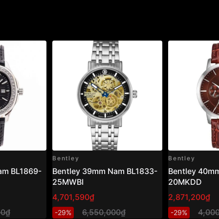
Bentley
Bentley
am BL1869-
Bentley 39mm Nam BL1833-
Bentley 40m
25MWBI
20MKDD
4,701,590₫
2,871,200₫
00₫
6,550,000₫
4,00
-29%
-29%