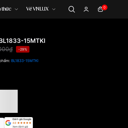
0
n thức
Về VNLUX
BL1833-15MTKI
000₫
-29%
 phẩm:
BL1833-15MTKI