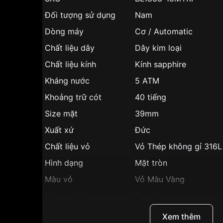
Đối tượng sử dụng
Nam
Dòng máy
Cơ / Automatic
Chất liệu dây
Dây kim loại
Chất liệu kính
Kính sapphire
Kháng nước
5 ATM
Khoảng trữ cót
40 tiếng
Size mặt
39mm
Xuất xứ
Đức
Chất liệu vỏ
Vỏ Thép không gỉ 316L
Hình dạng
Mặt tròn
Màu vỏ
Vỏ Màu Vàng
Phong cách
Sang trọng
Tính năng
Hở tim lộ đáy, Dạ quang
Xem thêm