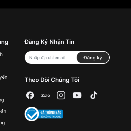
ung
Đăng Ký Nhận Tin
nh
Đăng ký
t
uyển
Theo Dõi Chúng Tôi
ng
oán
àng