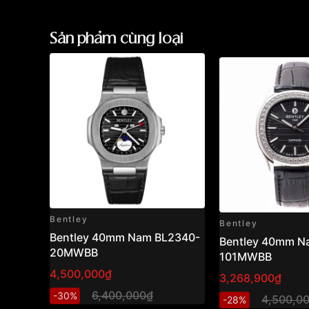
Sản phẩm cùng loại
Bentley
Bentley
Bentley 40mm Nam BL2340-
Bentley 40mm N
20MWBB
101MWBB
4,500,000₫
3,268,900₫
6,400,000₫
-30%
4,500,0
-28%