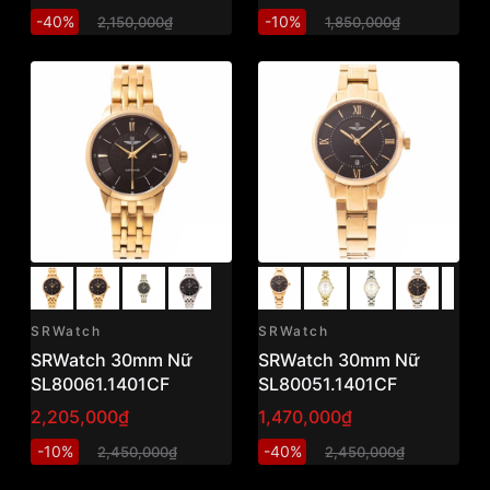
-40%
-10%
2,150,000₫
1,850,000₫
SRWatch
SRWatch
SRWatch 30mm Nữ
SRWatch 30mm Nữ
SL80061.1401CF
SL80051.1401CF
2,205,000₫
1,470,000₫
-10%
-40%
2,450,000₫
2,450,000₫