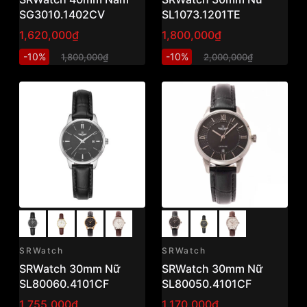
SG3010.1402CV
SL1073.1201TE
1,620,000₫
1,800,000₫
-10%
-10%
1,800,000₫
2,000,000₫
SRWatch
SRWatch
SRWatch 30mm Nữ
SRWatch 30mm Nữ
SL80060.4101CF
SL80050.4101CF
1,755,000₫
1,170,000₫