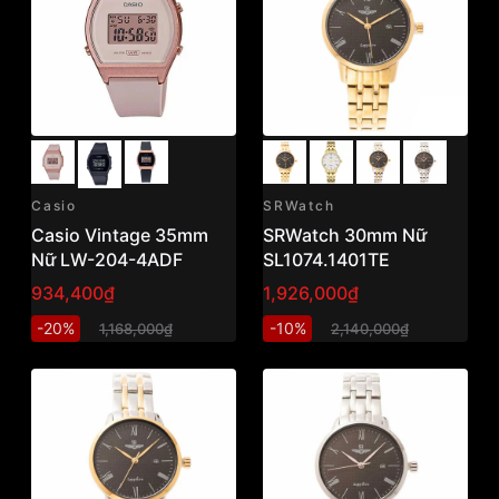
Casio
SRWatch
Casio Vintage 35mm
SRWatch 30mm Nữ
Nữ LW-204-4ADF
SL1074.1401TE
934,400₫
1,926,000₫
-20%
-10%
1,168,000₫
2,140,000₫