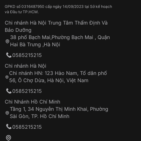
đồng hồ:
GPKD số 0316487950 cấp ngày 14/09/2023 tại Sở kế hoạch
và Đầu tư TP.HCM.
Vòng đệm: Chúng tạo thành một rào cản quan
trọng giữa các bộ phận bên trong đồng hồ và
Chi nhánh Hà Nội Trung Tâm Thẩm Định Và
môi trường bên ngoài, ngăn nước thấm vào.
Bảo Dưỡng
38 phố Bạch Mai,Phường Bạch Mai , Quận
Núm vặn vặn xuống: Núm vặn được bịt kín đảm
Hai Bà Trưng ,Hà Nội
bảo rằng lỗ mở để cài đặt ngày và giờ luôn kín
nước.
0585215215
Chi nhánh Hà Nội
Thiết kế vỏ: Vỏ đồng hồ được thiết kế tỉ mỉ để
Chi nhánh HN: 123 Hào Nam, Tổ dân phố
chịu được áp lực và duy trì tính nguyên vẹn dưới
56, Ô Chợ Dừa, Hà Nội, Việt Nam
nước.
0585215215
Khám phá các ứng dụng của đồng hồ 5ATM
Chi Nhánh Hồ Chí Minh
Khả năng chống nước hàng ngày: Bảo vệ khỏi
Tầng 1, 34 Nguyễn Thị Minh Khai, Phường
mưa, nước bắn và vô tình ngâm nước.
Sài Gòn, TP. Hồ Chí Minh
Tham gia các hoạt động liên quan đến môi
0585215215
trường nước.