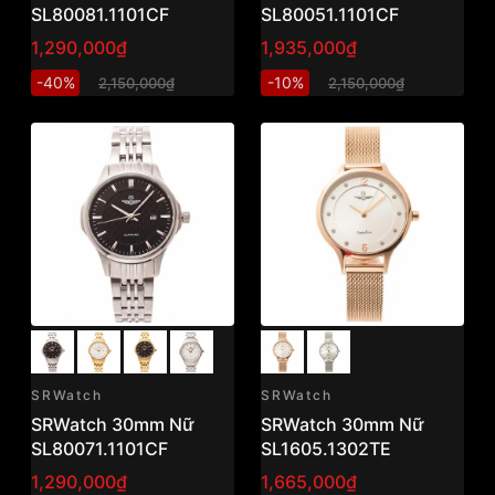
SL80081.1101CF
SL80051.1101CF
1,290,000₫
1,935,000₫
-40%
-10%
2,150,000₫
2,150,000₫
SRWatch
SRWatch
SRWatch 30mm Nữ
SRWatch 30mm Nữ
SL80071.1101CF
SL1605.1302TE
1,290,000₫
1,665,000₫