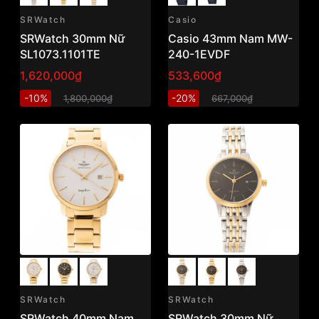
SRWatch
Casio
SRWatch 30mm Nữ
Casio 43mm Nam MW-
SL1073.1101TE
240-1EVDF
1,620,000₫
533,600₫
-10%
-20%
1,800,000₫
667,000₫
SRWatch
SRWatch
SRWatch 40mm Nam
SRWatch 30mm Nữ