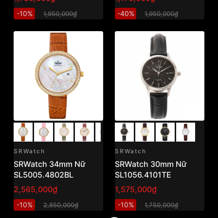
-10%
-40%
1,950,000₫
1,950,000₫
SRWatch
SRWatch
SRWatch 34mm Nữ
SRWatch 30mm Nữ
SL5005.4802BL
SL1056.4101TE
2,565,000₫
1,575,000₫
-10%
-10%
2,850,000₫
1,750,000₫