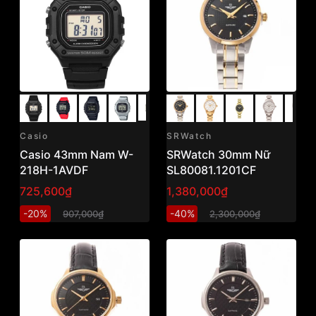
Casio
SRWatch
Casio 43mm Nam W-
SRWatch 30mm Nữ
218H-1AVDF
SL80081.1201CF
725,600₫
1,380,000₫
-20%
-40%
907,000₫
2,300,000₫