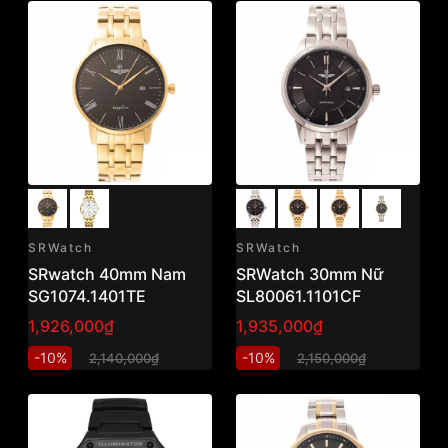
SRWatch
SRWatch
SRwatch 40mm Nam
SRWatch 30mm Nữ
SG1074.1401TE
SL80061.1101CF
1,926,000₫
1,935,000₫
-10%
-10%
2,140,000₫
2,150,000₫