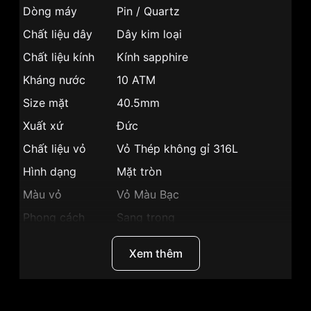
Dòng máy
Pin / Quartz
Chất liệu dây
Dây kim loại
Chất liệu kính
Kính sapphire
Kháng nước
10 ATM
Size mặt
40.5mm
Xuất xứ
Đức
Chất liệu vỏ
Vỏ Thép không gỉ 316L
Hình dạng
Mặt tròn
Màu vỏ
Vỏ Màu Bạc
Phong cách
Sang trọng
Dạ quang, Lịch ngày, Giờ, Phút,
Tính năng
Xem thêm
Giây
Độ dày
13mm
Màu mặt
Mặt đen