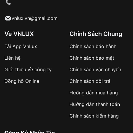
cầu
Từ khóa SEO:
vnlux.vn@gmail.com
Về VNLUX
Chính Sách Chung
Tải App VnLux
Chính sách bảo hành
Áp dụng với các đơn hàng giá trị cao hoặc
Liên hệ
Chính sách bảo mật
sản phẩm đặc biệt
Khách hàng cần
đặt cọc trước 10% giá trị đơn
Giới thiệu về công ty
Chính sách vận chuyển
hàng
Số tiền còn lại thanh toán khi nhận hàng hoặc
Đồng hồ Online
Chính sách đổi trả
theo thỏa thuận
Hướng dẫn mua hàng
Lợi ích của việc đặt cọc:
Hướng dẫn thanh toán
✔️ Đảm bảo xử lý đơn hàng nhanh chóng
Chính sách kiểm hàng
✔️ Hạn chế tình trạng hủy đơn không mong
muốn
Đăng Ký Nhận Tin