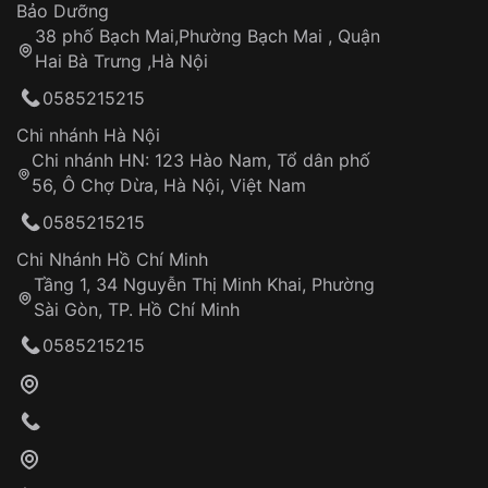
Thời gian tính từ khi xác nhận đơn hàng thành
Vỏ đồng hồ
Bảo Dưỡng
công
Sản phẩm đã bị:
38 phố Bạch Mai,Phường Bạch Mai , Quận
Tự ý sửa chữa
Hai Bà Trưng ,Hà Nội
Can thiệp tại các nơi không thuộc hệ
0585215215
thống VNLUX
Hotline: 0585 215 215
Chi nhánh Hà Nội
Chi nhánh HN: 123 Hào Nam, Tổ dân phố
Từ khóa SEO:
56, Ô Chợ Dừa, Hà Nội, Việt Nam
Hỗ trợ nhanh chóng – minh bạch
0585215215
Đảm bảo quyền lợi khách hàng
Đồng hành cùng khách hàng trong suốt quá
Chi Nhánh Hồ Chí Minh
trình sử dụng
Tầng 1, 34 Nguyễn Thị Minh Khai, Phường
Sài Gòn, TP. Hồ Chí Minh
Giao hàng tận nơi
0585215215
Khách hàng kiểm tra và thanh toán trực tiếp
cho nhân viên giao hàng
Xác nhận đơn hàng và thanh toán
VNLUX tiến hành giao hàng đến địa chỉ yêu