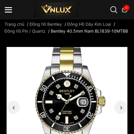
0
Trang chủ
/
Đồng hồ Bentley
/
Đông Hồ Dây Kim Loại
/
Đồng hồ Pin / Quartz
/
Bentley 40.5mm Nam BL1839-10MTBB
Đồng hồ casio
đồng hồ G-Shock
đồng hồ Orient
...