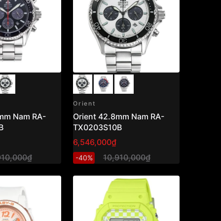
Orient
8mm Nam RA-
Orient 42.8mm Nam RA-
B
TX0203S10B
6,546,000₫
910,000₫
10,910,000₫
-40%