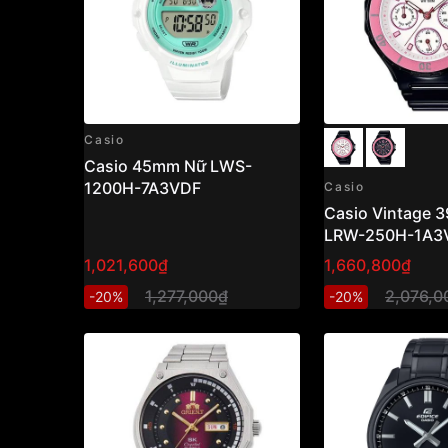
Casio
Casio 45mm Nữ LWS-
1200H-7A3VDF
Casio
Casio Vintage 
LRW-250H-1A3
1,021,600₫
1,660,800₫
1,277,000₫
2,076,0
-20%
-20%