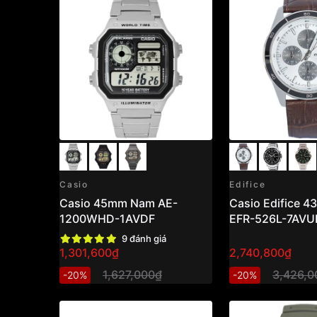
Casio
Edifice
Casio 45mm Nam AE-
Casio Edifice 
1200WHD-1AVDF
EFR-526L-7AVU
9 đánh giá
1,301,600₫
2,740,800₫
1,627,000₫
3,426,0
-20%
-20%