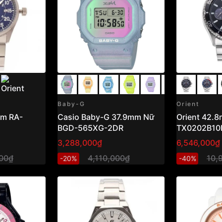
Baby-G
Orient
am RA-
Casio Baby-G 37.9mm Nữ
Orient 42.
BGD-565XG-2DR
TX0202B10
3,288,000₫
6,546,000₫
00₫
4,110,000₫
10,
-20%
-40%