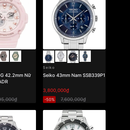
Seiko
-G 42.2mm Nữ
Seiko 43mm Nam SSB339P1
ADR
3,800,000₫
95,000₫
7,600,000₫
-50%