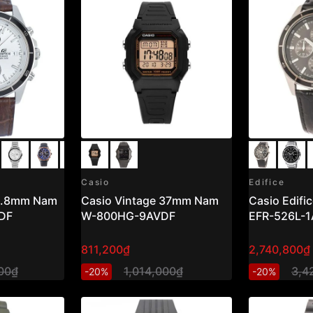
Casio
Edifice
43.8mm Nam
Casio Vintage 37mm Nam
Casio Edif
DF
W-800HG-9AVDF
EFR-526L-
811,200₫
2,740,800₫
00₫
1,014,000₫
3,4
-20%
-20%