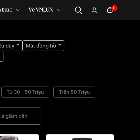
0
n thức
Về VNLUX
ệu dây
Mặt đồng hồ
Từ 30 - 50 Triệu
Trên 50 Triệu
iá giảm dần