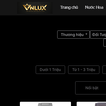
Trang chủ
Nước Hoa
Đồng hồ casio
đ
Thương hiệu
Đối Tư
Dưới 1 Triệu
Từ 1 - 3 Triệu
Nổi bật