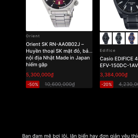
Orient
Orient SK RN-AA0B02J –
Huyền thoại SK mặt đỏ, bản
Edifice
nội địa Nhật Made in Japan
Casio EDIFICE 42,6mm Nam
hiếm gặp
EFV-150DC-1A
5,300,000₫
3,384,000₫
10,600,000₫
4,230,0
-50%
-20%
Bạn đam mê bơi lội, lặn biển hay đơn giản yêu th