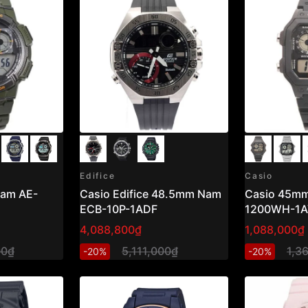
Edifice
Casio
nam AE-
Casio Edifice 48.5mm Nam
Casio 45mm
ECB-10P-1ADF
1200WH-1
4,088,800₫
1,088,000₫
00₫
5,111,000₫
1,3
-20%
-20%