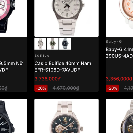
Baby-G
Baby-G 41
290US-4AD
Edifice
39.5mm Nữ
Casio Edifice 40mm Nam
VDF
EFR-S108D-7AVUDF
3,736,000₫
3,356,000₫
00₫
4,670,000₫
4,1
-20%
-20%