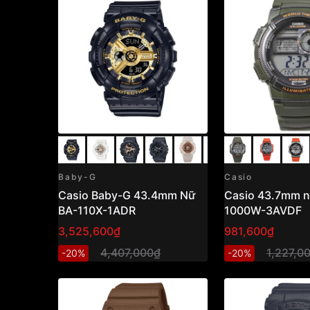
Baby-G
Casio
Casio Baby-G 43.4mm Nữ
Casio 43.7mm 
BA-110X-1ADR
1000W-3AVDF
3,525,600₫
981,600₫
4,407,000₫
1,227,0
-20%
-20%