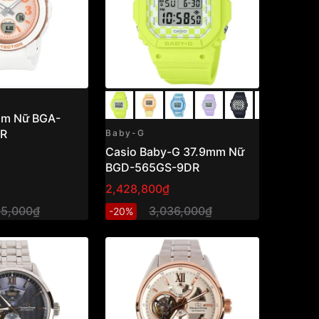
mm Nữ BGA-
R
Baby-G
Casio Baby-G 37.9mm Nữ
BGD-565GS-9DR
2,428,800₫
95,000₫
3,036,000₫
-20%