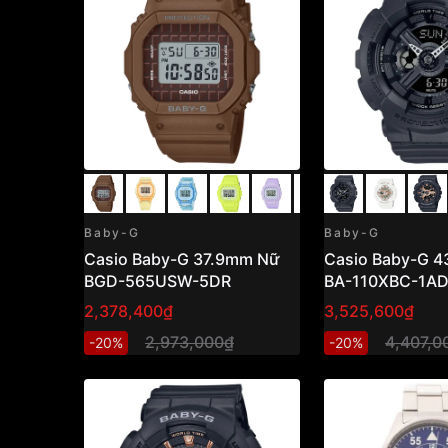
Baby-G
Baby-G
Casio Baby-G 37.9mm Nữ
Casio Baby-G 
BGD-565USW-5DR
BA-110XBC-1A
2,378,400₫
3,525,600₫
2,973,000₫
4,407,0
-20%
-20%