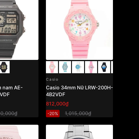
Casio
 nam AE-
Casio 34mm Nữ LRW-200H-
AVDF
4B2VDF
812,000₫
60,000₫
1,015,000₫
-20%