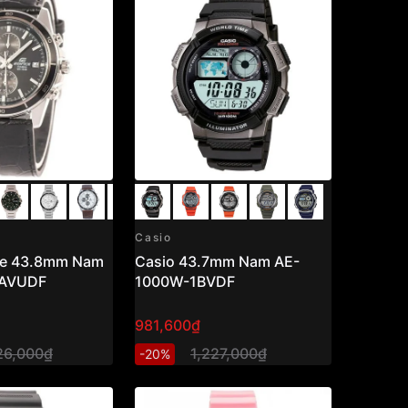
Casio
ice 43.8mm Nam
Casio 43.7mm Nam AE-
1AVUDF
1000W-1BVDF
981,600₫
26,000₫
1,227,000₫
-20%