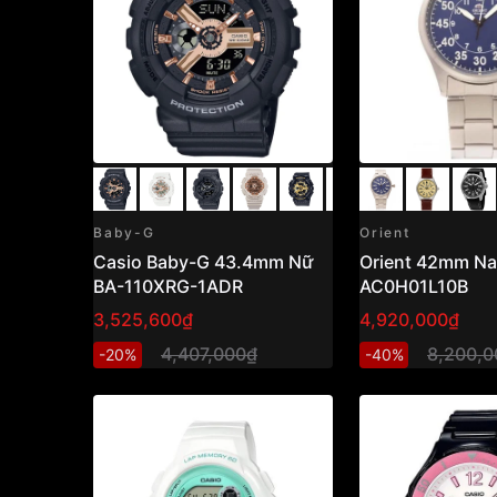
Baby-G
Orient
Casio Baby-G 43.4mm Nữ
Orient 42mm N
BA-110XRG-1ADR
AC0H01L10B
3,525,600₫
4,920,000₫
4,407,000₫
8,200,0
-20%
-40%