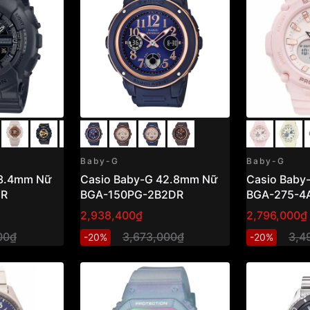
Baby-G
Baby-G
43.4mm Nữ
Casio Baby-G 42.8mm Nữ
Casio Baby
DR
BGA-150PG-2B2DR
BGA-275-4
2,938,400₫
2,796,000₫
00₫
3,673,000₫
3,4
-20%
-20%