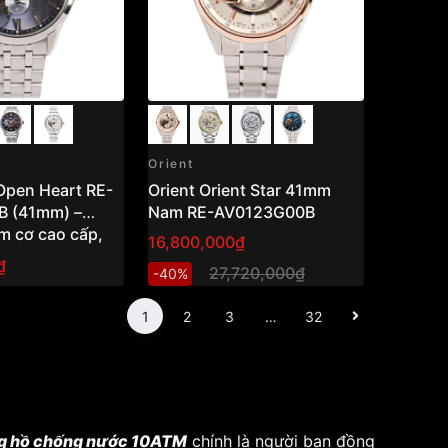
Orient
 Open Heart RE-
Orient Orient Star 41mm
 (41mm) –
Nam RE-AV0123G00B
m cơ cao cấp,
16,800,000₫
nh xảo chuẩn Nhật
₫
27,720,000₫
-40%
1
2
3
…
32
g hồ chống nước 10ATM
chính là người bạn đồng