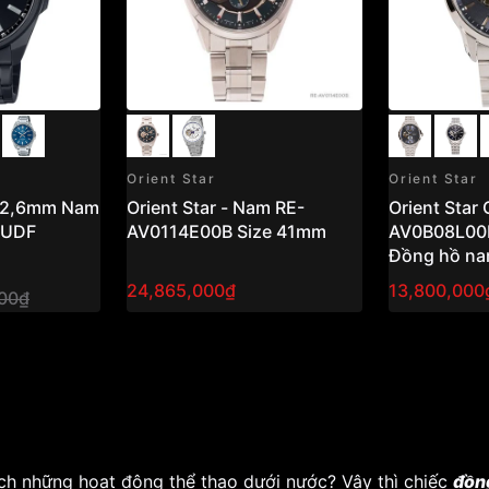
Orient Star
Orient Star
Orient Star - Nam RE-
Orient Star
VUDF
AV0114E00B Size 41mm
AV0B08L00B
Đồng hồ na
thiết kế ti
24,865,000₫
13,800,000
00₫
Bản
ích những hoạt động thể thao dưới nước? Vậy thì chiếc
đồn