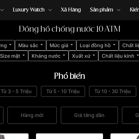
Luxury Watch
Xả Hàng
Sản phẩm
Kiế
Đồng hồ chống nước 10 ATM
ồng hồ G-Shock
đồng hồ Orient
...
ợng
Màu sắc
Mức giá
Loại đồng hồ
Chất li
Size mặt
Kháng nước
Xuất xứ
Chất liệu kính
Phổ biến
Từ 3 - 5 Triệu
Từ 5 - 10 Triệu
Từ 10 - 30 Triệu
Hàng mới
Giá tăng dần
G