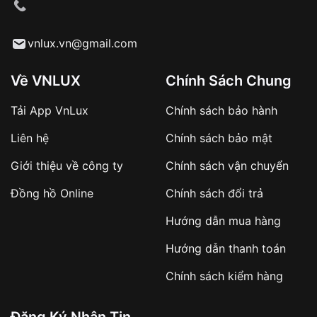
cầu
Từ khóa SEO:
vnlux.vn@gmail.com
Về VNLUX
Chính Sách Chung
Tải App VnLux
Chính sách bảo hành
Áp dụng với các đơn hàng giá trị cao hoặc
Liên hệ
Chính sách bảo mật
sản phẩm đặc biệt
Khách hàng cần
đặt cọc trước 10% giá trị đơn
Giới thiệu về công ty
Chính sách vận chuyển
hàng
Số tiền còn lại thanh toán khi nhận hàng hoặc
Đồng hồ Online
Chính sách đổi trả
theo thỏa thuận
Hướng dẫn mua hàng
Lợi ích của việc đặt cọc:
Hướng dẫn thanh toán
✔️ Đảm bảo xử lý đơn hàng nhanh chóng
Chính sách kiểm hàng
✔️ Hạn chế tình trạng hủy đơn không mong
muốn
Đăng Ký Nhận Tin