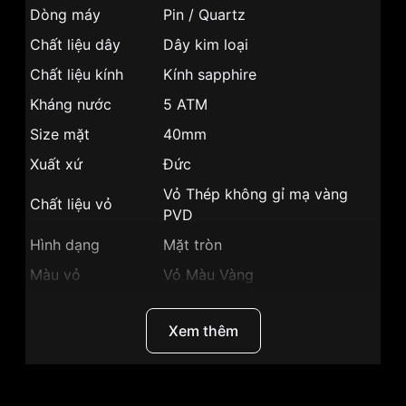
Dòng máy
Pin / Quartz
Chất liệu dây
Dây kim loại
Chất liệu kính
Kính sapphire
Kháng nước
5 ATM
Size mặt
40mm
Xuất xứ
Đức
Vỏ Thép không gỉ mạ vàng
Chất liệu vỏ
PVD
Hình dạng
Mặt tròn
Màu vỏ
Vỏ Màu Vàng
Phong cách
Sang trọng
Xem thêm
Tính năng
Lịch ngày, Giờ, Phút, Giây
Độ dày
7.5mm
Màu mặt
Mặt trắng