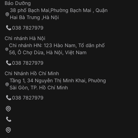
Thời gian tính từ khi xác nhận đơn hàng thành
Vỏ đồng hồ
Bảo Dưỡng
công
Sản phẩm đã bị:
38 phố Bạch Mai,Phường Bạch Mai , Quận
Tự ý sửa chữa
Hai Bà Trưng ,Hà Nội
Can thiệp tại các nơi không thuộc hệ
038 7827979
thống VNLUX
Hotline: 0585 215 215
Chi nhánh Hà Nội
Chi nhánh HN: 123 Hào Nam, Tổ dân phố
Từ khóa SEO:
56, Ô Chợ Dừa, Hà Nội, Việt Nam
Hỗ trợ nhanh chóng – minh bạch
038 7827979
Đảm bảo quyền lợi khách hàng
Đồng hành cùng khách hàng trong suốt quá
Chi Nhánh Hồ Chí Minh
trình sử dụng
Tầng 1, 34 Nguyễn Thị Minh Khai, Phường
Sài Gòn, TP. Hồ Chí Minh
Giao hàng tận nơi
038 7827979
Khách hàng kiểm tra và thanh toán trực tiếp
cho nhân viên giao hàng
Xác nhận đơn hàng và thanh toán
VNLUX tiến hành giao hàng đến địa chỉ yêu