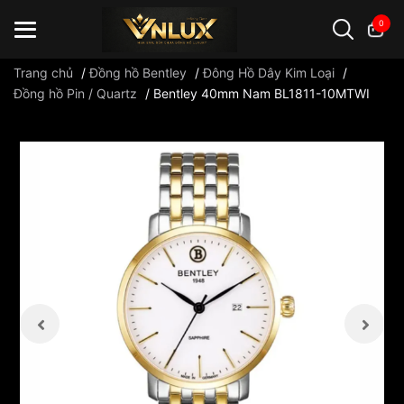
0
Trang chủ
/
Đồng hồ Bentley
/
Đông Hồ Dây Kim Loại
/
Đồng hồ Pin / Quartz
/
Bentley 40mm Nam BL1811-10MTWI
Đồng hồ casio
đồng hồ G-Shock
đồng hồ Orient
...