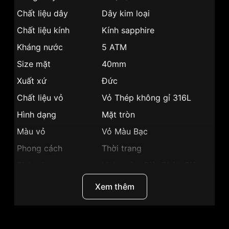
Chất liệu dây
Dây kim loại
Chất liệu kính
Kính sapphire
Kháng nước
5 ATM
Size mặt
40mm
Xuất xứ
Đức
Chất liệu vỏ
Vỏ Thép không gỉ 316L
Hình dạng
Mặt tròn
Màu vỏ
Vỏ Màu Bạc
Phong cách
Thời trang
Tính năng
Lịch ngày, Giờ, Phút, Giây
Độ dày
7.5mm
Xem thêm
Màu mặt
Mặt trắng
Những sản phẩm tương tự
"Bentley 40mm Nam
BL1811-10MWWI":