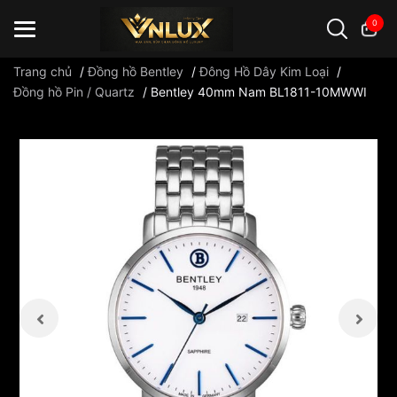
0
Trang chủ
/
Đồng hồ Bentley
/
Đông Hồ Dây Kim Loại
/
Đồng hồ Pin / Quartz
/
Bentley 40mm Nam BL1811-10MWWI
Đồng hồ casio
đồng hồ G-Shock
đồng hồ Orient
...