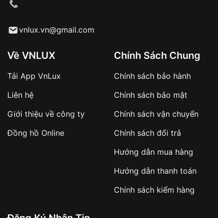
cầu
Từ khóa SEO:
vnlux.vn@gmail.com
Về VNLUX
Chính Sách Chung
Tải App VnLux
Chính sách bảo hành
Áp dụng với các đơn hàng giá trị cao hoặc
Liên hệ
Chính sách bảo mật
sản phẩm đặc biệt
Khách hàng cần
đặt cọc trước 10% giá trị đơn
Giới thiệu về công ty
Chính sách vận chuyển
hàng
Số tiền còn lại thanh toán khi nhận hàng hoặc
Đồng hồ Online
Chính sách đổi trả
theo thỏa thuận
Hướng dẫn mua hàng
Lợi ích của việc đặt cọc:
Hướng dẫn thanh toán
✔️ Đảm bảo xử lý đơn hàng nhanh chóng
Chính sách kiểm hàng
✔️ Hạn chế tình trạng hủy đơn không mong
muốn
Đăng Ký Nhận Tin