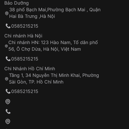
Thời gian tính từ khi xác nhận đơn hàng thành
Vỏ đồng hồ
Bảo Dưỡng
công
Sản phẩm đã bị:
38 phố Bạch Mai,Phường Bạch Mai , Quận
Tự ý sửa chữa
Hai Bà Trưng ,Hà Nội
Can thiệp tại các nơi không thuộc hệ
0585215215
thống VNLUX
Hotline: 0585 215 215
Chi nhánh Hà Nội
Chi nhánh HN: 123 Hào Nam, Tổ dân phố
Từ khóa SEO:
56, Ô Chợ Dừa, Hà Nội, Việt Nam
Hỗ trợ nhanh chóng – minh bạch
0585215215
Đảm bảo quyền lợi khách hàng
Đồng hành cùng khách hàng trong suốt quá
Chi Nhánh Hồ Chí Minh
trình sử dụng
Tầng 1, 34 Nguyễn Thị Minh Khai, Phường
Sài Gòn, TP. Hồ Chí Minh
Giao hàng tận nơi
0585215215
Khách hàng kiểm tra và thanh toán trực tiếp
cho nhân viên giao hàng
Xác nhận đơn hàng và thanh toán
VNLUX tiến hành giao hàng đến địa chỉ yêu