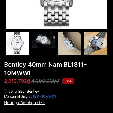
Bentley 40mm Nam BL1811-
10MWWI
4,000,000₫
2,612,792₫
-35%
Thương hiệu:
Bentley
Mã sản phẩm:
BL1811-10MWWI
Hướng dẫn chọn size