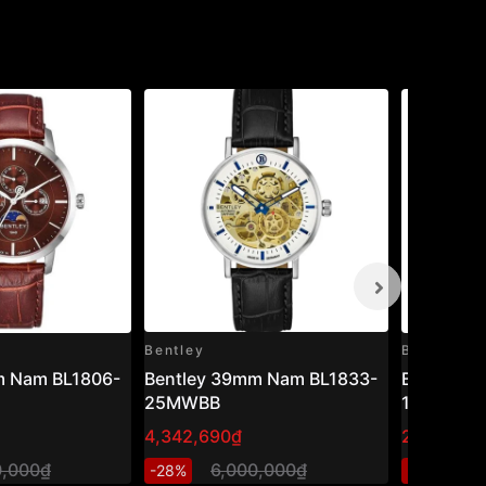
Bentley
Bentley
m Nam BL1806-
Bentley 39mm Nam BL1833-
Bentley 
25MWBB
10MTBI
4,342,690₫
2,871,200
0,000₫
6,000,000₫
4
-28%
-29%