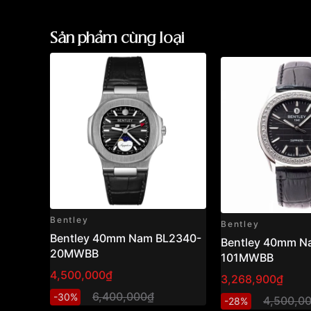
Sản phẩm cùng loại
Bentley
Bentley
Bentley 40mm Nam BL2340-
Bentley 40mm N
20MWBB
101MWBB
4,500,000₫
3,268,900₫
6,400,000₫
-30%
4,500,0
-28%