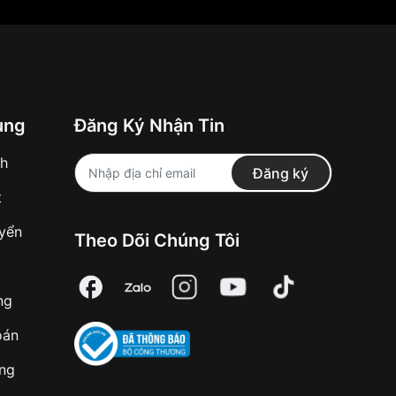
ung
Đăng Ký Nhận Tin
nh
Đăng ký
t
uyển
Theo Dõi Chúng Tôi
ng
oán
àng