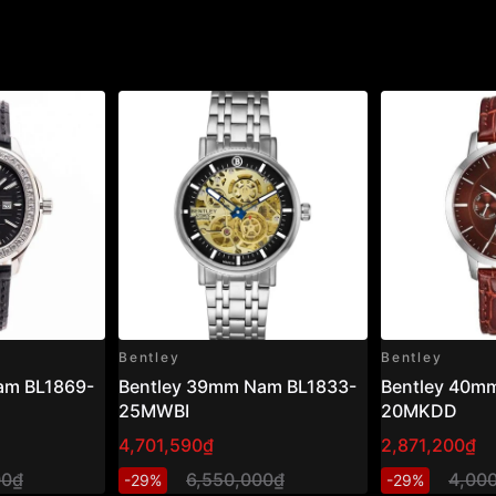
Bentley
Bentley
am BL1869-
Bentley 39mm Nam BL1833-
Bentley 40m
25MWBI
20MKDD
4,701,590₫
2,871,200₫
00₫
6,550,000₫
4,00
-29%
-29%