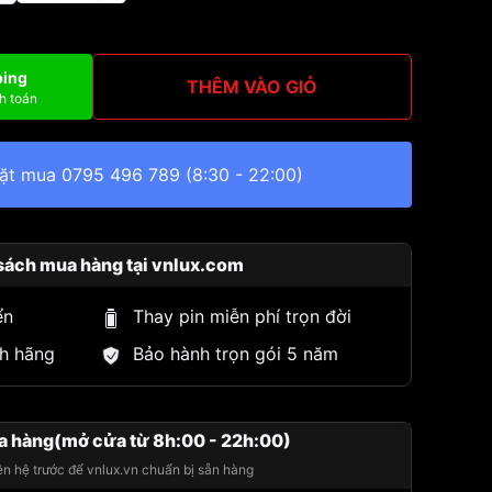
ping
THÊM VÀO GIỎ
h toán
đặt mua
0795 496 789
(8:30 - 22:00)
sách mua hàng tại vnlux.com
ển
Thay pin miễn phí trọn đời
h hãng
Bảo hành trọn gói 5 năm
a hàng(mở cửa từ 8h:00 - 22h:00)
iên hệ trước để vnlux.vn chuẩn bị sẵn hàng