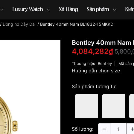
Luxury Watch
Xả Hàng
Sản phẩm
Kiế
/
Đồng hồ Dây Da
/
Bentley 40mm Nam BL1832-15MKKD
ồng hồ G-Shock
đồng hồ Orient
...
Bentley 40mm Nam
4,084,282₫
5,800
Thương hiệu:
Bentley
|
Mã sản
Hướng dẫn chọn size
Sản phẩm tương tự:
Số lượng: