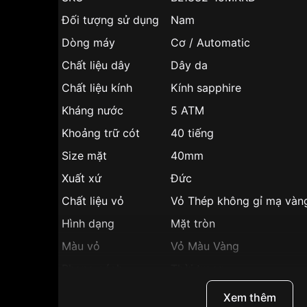
Đối tượng sử dụng
Nam
Dòng máy
Cơ / Automatic
Chất liệu dây
Dây da
Chất liệu kính
Kính sapphire
Kháng nước
5 ATM
Khoảng trữ cót
40 tiếng
Size mặt
40mm
Xuất xứ
Đức
Chất liệu vỏ
Vỏ Thép không gỉ mạ vàn
Hình dạng
Mặt tròn
Màu vỏ
Vỏ Màu Vàng
Phong cách
Thời trang
Dạ quang, Lịch ngày, Lịch 
Tính năng
Xem thêm