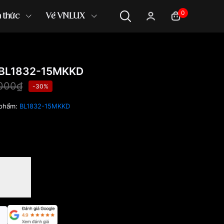
0
n thức
Về VNLUX
 BL1832-15MKKD
,000₫
-30%
 phẩm:
BL1832-15MKKD