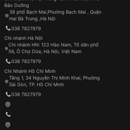
Thời gian tính từ khi xác nhận đơn hàng thành
Vỏ đồng hồ
Bảo Dưỡng
công
Sản phẩm đã bị:
38 phố Bạch Mai,Phường Bạch Mai , Quận
Tự ý sửa chữa
Hai Bà Trưng ,Hà Nội
Can thiệp tại các nơi không thuộc hệ
038 7827979
thống VNLUX
Hotline: 0585 215 215
Chi nhánh Hà Nội
Chi nhánh HN: 123 Hào Nam, Tổ dân phố
Từ khóa SEO:
56, Ô Chợ Dừa, Hà Nội, Việt Nam
Hỗ trợ nhanh chóng – minh bạch
038 7827979
Đảm bảo quyền lợi khách hàng
Đồng hành cùng khách hàng trong suốt quá
Chi Nhánh Hồ Chí Minh
trình sử dụng
Tầng 1, 34 Nguyễn Thị Minh Khai, Phường
Sài Gòn, TP. Hồ Chí Minh
Giao hàng tận nơi
038 7827979
Khách hàng kiểm tra và thanh toán trực tiếp
cho nhân viên giao hàng
Xác nhận đơn hàng và thanh toán