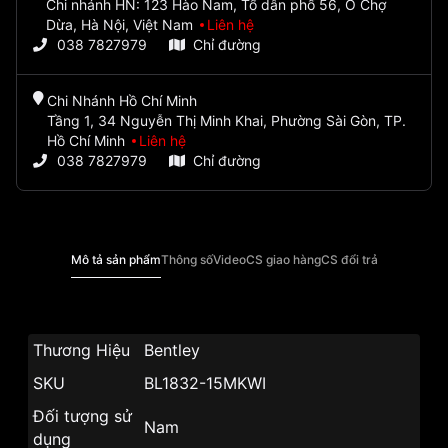
Chi nhánh HN: 123 Hào Nam, Tổ dân phố 56, Ô Chợ
Dừa, Hà Nội, Việt Nam
Liên hệ
038 7827979
Chỉ đường
Chi Nhánh Hồ Chí Minh
Tầng 1, 34 Nguyễn Thị Minh Khai, Phường Sài Gòn, TP.
Hồ Chí Minh
Liên hệ
038 7827979
Chỉ đường
Mô tả sản phẩm
Thông số
Video
CS giao hàng
CS đổi trả
Thương Hiệu
Bentley
SKU
BL1832-15MKWI
Đối tượng sử
Nam
dụng