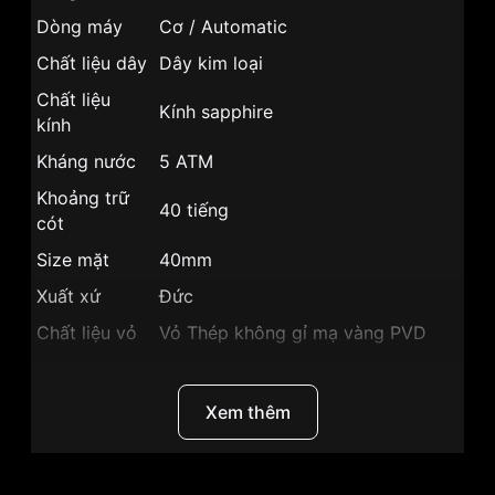
Dòng máy
Cơ / Automatic
Chất liệu dây
Dây kim loại
Chất liệu
Kính sapphire
kính
Kháng nước
5 ATM
Khoảng trữ
40 tiếng
cót
Size mặt
40mm
Xuất xứ
Đức
Chất liệu vỏ
Vỏ Thép không gỉ mạ vàng PVD
Hình dạng
Mặt tròn
Màu vỏ
Vỏ Màu Vàng
Xem thêm
Phong cách
Sang trọng
Dạ quang, Lịch ngày, Lịch 24 giờ,