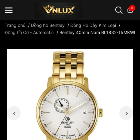
0
Trang chủ
/
Đồng hồ Bentley
/
Đông Hồ Dây Kim Loại
/
Đồng hồ Cơ - Automatic
/
Bentley 40mm Nam BL1832-15MKWI
Đồng hồ casio
đồng hồ G-Shock
đồng hồ Orient
...