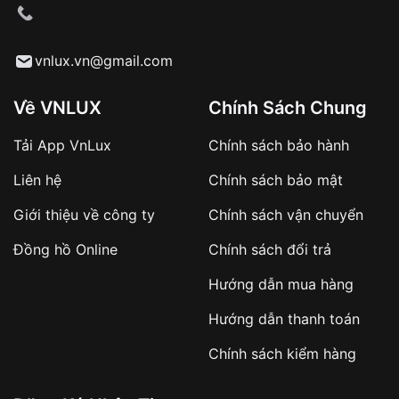
VNLUX tiến hành giao hàng đến địa chỉ yêu
cầu
Từ khóa SEO:
vnlux.vn@gmail.com
Về VNLUX
Chính Sách Chung
Tải App VnLux
Chính sách bảo hành
Áp dụng với các đơn hàng giá trị cao hoặc
Liên hệ
Chính sách bảo mật
sản phẩm đặc biệt
Khách hàng cần
đặt cọc trước 10% giá trị đơn
Giới thiệu về công ty
Chính sách vận chuyển
hàng
Số tiền còn lại thanh toán khi nhận hàng hoặc
Đồng hồ Online
Chính sách đổi trả
theo thỏa thuận
Hướng dẫn mua hàng
Lợi ích của việc đặt cọc:
Hướng dẫn thanh toán
✔️ Đảm bảo xử lý đơn hàng nhanh chóng
Chính sách kiểm hàng
✔️ Hạn chế tình trạng hủy đơn không mong
muốn