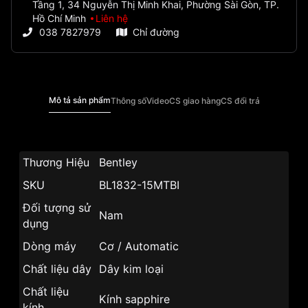
Tầng 1, 34 Nguyễn Thị Minh Khai, Phường Sài Gòn, TP.
Hồ Chí Minh
Liên hệ
038 7827979
Chỉ đường
Mô tả sản phẩm
Thông số
Video
CS giao hàng
CS đổi trả
Thương Hiệu
Bentley
SKU
BL1832-15MTBI
Đối tượng sử
Nam
dụng
Dòng máy
Cơ / Automatic
Chất liệu dây
Dây kim loại
Chất liệu
Kính sapphire
kính