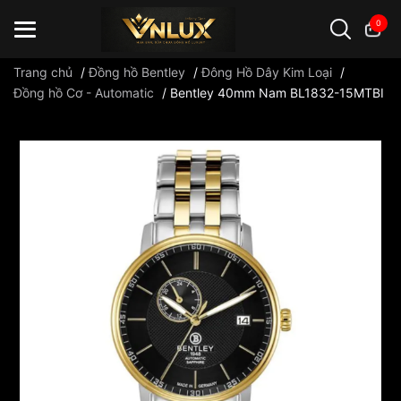
0
Trang chủ
/
Đồng hồ Bentley
/
Đông Hồ Dây Kim Loại
/
Đồng hồ Cơ - Automatic
/
Bentley 40mm Nam BL1832-15MTBI
Đồng hồ casio
đồng hồ G-Shock
đồng hồ Orient
...