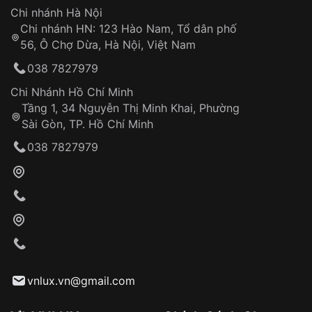
Hotline: 0585 215 215
Chi nhánh Hà Nội
Chi nhánh HN: 123 Hào Nam, Tổ dân phố
Từ khóa SEO:
56, Ô Chợ Dừa, Hà Nội, Việt Nam
Hỗ trợ nhanh chóng – minh bạch
038 7827979
Đảm bảo quyền lợi khách hàng
Đồng hành cùng khách hàng trong suốt quá
Chi Nhánh Hồ Chí Minh
trình sử dụng
Tầng 1, 34 Nguyễn Thị Minh Khai, Phường
Sài Gòn, TP. Hồ Chí Minh
Giao hàng tận nơi
038 7827979
Khách hàng kiểm tra và thanh toán trực tiếp
cho nhân viên giao hàng
Xác nhận đơn hàng và thanh toán
VNLUX tiến hành giao hàng đến địa chỉ yêu
cầu
Từ khóa SEO:
vnlux.vn@gmail.com