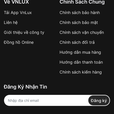
Về VNLUX
Chính Sách Chung
Tải App VnLux
Chính sách bảo hành
Áp dụng với các đơn hàng giá trị cao hoặc
Liên hệ
Chính sách bảo mật
sản phẩm đặc biệt
Khách hàng cần
đặt cọc trước 10% giá trị đơn
Giới thiệu về công ty
Chính sách vận chuyển
hàng
Số tiền còn lại thanh toán khi nhận hàng hoặc
Đồng hồ Online
Chính sách đổi trả
theo thỏa thuận
Hướng dẫn mua hàng
Lợi ích của việc đặt cọc:
Hướng dẫn thanh toán
✔️ Đảm bảo xử lý đơn hàng nhanh chóng
Chính sách kiểm hàng
✔️ Hạn chế tình trạng hủy đơn không mong
muốn
Đăng Ký Nhận Tin
Từ khóa SEO:
Đăng ký