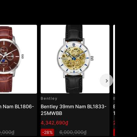
Bentley
Bentley
m Nam BL1806-
Bentley 39mm Nam BL1833-
Bentley 
25MWBB
10MTBI
4,342,690₫
2,871,200
0,000₫
6,000,000₫
4
-28%
-29%