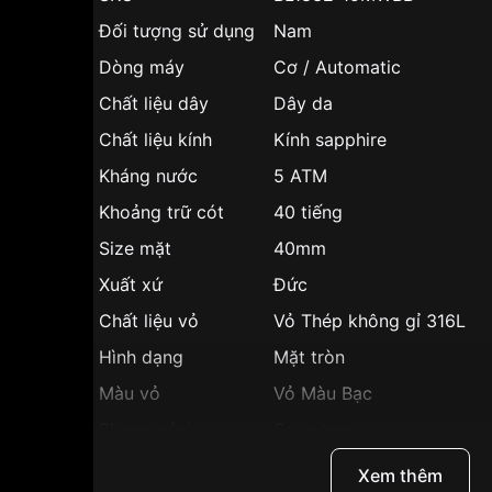
Đối tượng sử dụng
Nam
Dòng máy
Cơ / Automatic
Chất liệu dây
Dây da
Chất liệu kính
Kính sapphire
Kháng nước
5 ATM
Khoảng trữ cót
40 tiếng
Size mặt
40mm
Xuất xứ
Đức
Chất liệu vỏ
Vỏ Thép không gỉ 316L
Hình dạng
Mặt tròn
Màu vỏ
Vỏ Màu Bạc
Phong cách
Sang trọng
Dạ quang, Lịch ngày, Lịch 
Tính năng
Xem thêm