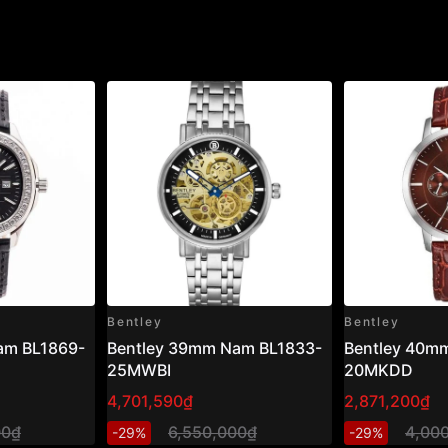
Bentley
Bentley
am BL1869-
Bentley 39mm Nam BL1833-
Bentley 40m
25MWBI
20MKDD
4,701,590₫
2,871,200₫
00₫
6,550,000₫
4,00
-29%
-29%