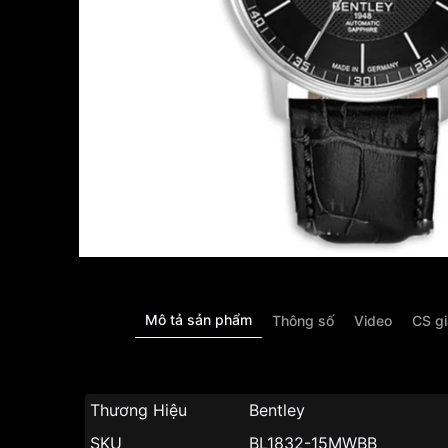
Mô tả sản phẩm
Thông số
Video
CS g
Thương Hiệu
Bentley
SKU
BL1832-15MWBB