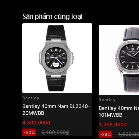
Sản phẩm cùng loại
Bentley
Bentley
Bentley 40mm Nam BL2340-
Bentley 40mm N
20MWBB
101MWBB
4,500,000₫
3,268,900₫
6,400,000₫
-30%
4,500,0
-28%