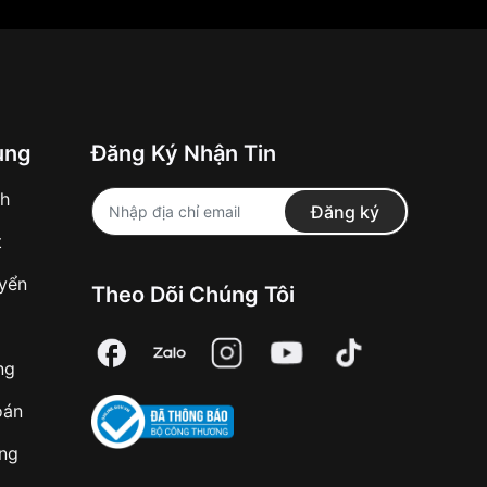
ung
Đăng Ký Nhận Tin
nh
Đăng ký
t
uyển
Theo Dõi Chúng Tôi
ng
oán
àng