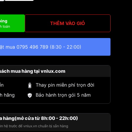
ping
THÊM VÀO GIỎ
h toán
đặt mua
0795 496 789
(8:30 - 22:00)
sách mua hàng tại vnlux.com
ển
Thay pin miễn phí trọn đời
h hãng
Bảo hành trọn gói 5 năm
a hàng(mở cửa từ 8h:00 - 22h:00)
iên hệ trước để vnlux.vn chuẩn bị sẵn hàng