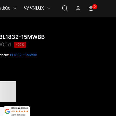
0
n thức
Về VNLUX
 BL1832-15MWBB
000₫
-29%
 phẩm:
BL1832-15MWBB