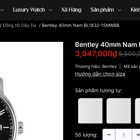
Luxury Watch
Xả Hàng
Sản phẩm
Kiế
/
Đồng hồ Dây Da
/
Bentley 40mm Nam BL1832-15MWBB
ồng hồ G-Shock
đồng hồ Orient
...
Bentley 40mm Nam
3,947,900₫
5,500,
Thương hiệu:
Bentley
|
Mã sản
Hướng dẫn chọn size
Sản phẩm tương tự:
Số lượng: