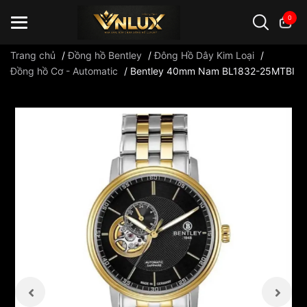
0
Trang chủ
/
Đồng hồ Bentley
/
Đông Hồ Dây Kim Loại
/
Đồng hồ Cơ - Automatic
/
Bentley 40mm Nam BL1832-25MTBI
Đồng hồ casio
đồng hồ G-Shock
đồng hồ Orient
...