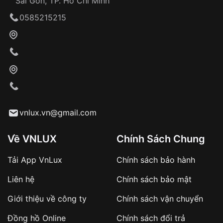
Sài Gòn, TP. Hồ Chí Minh
Giao hàng tận nơi
0585215215
Khách hàng kiểm tra và thanh toán trực tiếp
cho nhân viên giao hàng
Xác nhận đơn hàng và thanh toán
VNLUX tiến hành giao hàng đến địa chỉ yêu
cầu
Từ khóa SEO:
vnlux.vn@gmail.com
Về VNLUX
Chính Sách Chung
Tải App VnLux
Chính sách bảo hành
Áp dụng với các đơn hàng giá trị cao hoặc
Liên hệ
Chính sách bảo mật
sản phẩm đặc biệt
Khách hàng cần
đặt cọc trước 10% giá trị đơn
Giới thiệu về công ty
Chính sách vận chuyển
hàng
Số tiền còn lại thanh toán khi nhận hàng hoặc
Đồng hồ Online
Chính sách đổi trả