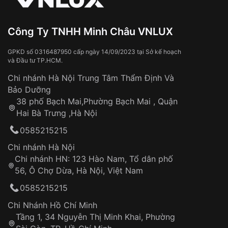
Đeo đồng hồ khi tắm nước nóng, xông
hơi
Xem thêm
Đồng hồ bị hư hỏng do:
Công Ty TNHH Minh Châu VNLUX
Va đập, rơi vỡ
Thời gian vận chuyển trung bình:
Tai nạn hoặc tác động từ bên ngoài
3 – 5 ngày
GPKD số 0316487950 cấp ngày 14/09/2023 tại Sở kế hoạch
và Đầu tư TP.HCM.
làm việc
Hao mòn tự nhiên theo thời gian:
Áp dụng cho tất cả tỉnh thành trên toàn quốc
Dây đeo
Chi nhánh Hà Nội Trung Tâm Thẩm Định Và
Thời gian tính từ khi xác nhận đơn hàng thành
Vỏ đồng hồ
Bảo Dưỡng
công
Sản phẩm đã bị:
38 phố Bạch Mai,Phường Bạch Mai , Quận
Tự ý sửa chữa
Hai Bà Trưng ,Hà Nội
Can thiệp tại các nơi không thuộc hệ
0585215215
thống VNLUX
Hotline: 0585 215 215
Chi nhánh Hà Nội
Chi nhánh HN: 123 Hào Nam, Tổ dân phố
Từ khóa SEO:
56, Ô Chợ Dừa, Hà Nội, Việt Nam
Hỗ trợ nhanh chóng – minh bạch
0585215215
Đảm bảo quyền lợi khách hàng
Đồng hành cùng khách hàng trong suốt quá
Chi Nhánh Hồ Chí Minh
trình sử dụng
Tầng 1, 34 Nguyễn Thị Minh Khai, Phường