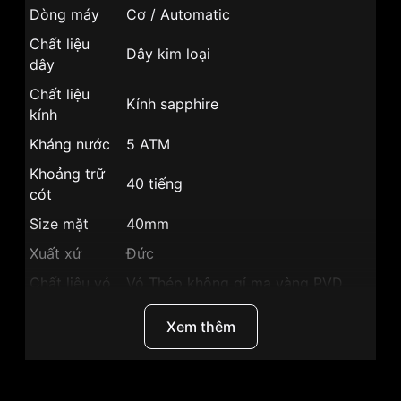
Dòng máy
Cơ / Automatic
Chất liệu
Dây kim loại
dây
Chất liệu
Kính sapphire
kính
Kháng nước
5 ATM
Khoảng trữ
40 tiếng
cót
Size mặt
40mm
Xuất xứ
Đức
Chất liệu vỏ
Vỏ Thép không gỉ mạ vàng PVD
Hình dạng
Mặt tròn
Xem thêm
Màu vỏ
Vỏ Màu Vàng
Phong cách
Sang trọng