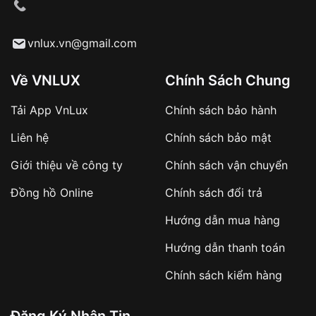
cầu
Từ khóa SEO:
vnlux.vn@gmail.com
Về VNLUX
Chính Sách Chung
Tải App VnLux
Chính sách bảo hành
Áp dụng với các đơn hàng giá trị cao hoặc
Liên hệ
Chính sách bảo mật
sản phẩm đặc biệt
Khách hàng cần
đặt cọc trước 10% giá trị đơn
Giới thiệu về công ty
Chính sách vận chuyển
hàng
Số tiền còn lại thanh toán khi nhận hàng hoặc
Đồng hồ Online
Chính sách đổi trả
theo thỏa thuận
Hướng dẫn mua hàng
Lợi ích của việc đặt cọc:
Hướng dẫn thanh toán
✔️ Đảm bảo xử lý đơn hàng nhanh chóng
Chính sách kiểm hàng
✔️ Hạn chế tình trạng hủy đơn không mong
muốn
Đăng Ký Nhận Tin