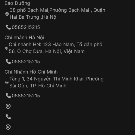
Thời gian tính từ khi xác nhận đơn hàng thành
Vỏ đồng hồ
Bảo Dưỡng
công
Sản phẩm đã bị:
38 phố Bạch Mai,Phường Bạch Mai , Quận
Tự ý sửa chữa
Hai Bà Trưng ,Hà Nội
Can thiệp tại các nơi không thuộc hệ
0585215215
thống VNLUX
Hotline: 0585 215 215
Chi nhánh Hà Nội
Chi nhánh HN: 123 Hào Nam, Tổ dân phố
Từ khóa SEO:
56, Ô Chợ Dừa, Hà Nội, Việt Nam
Hỗ trợ nhanh chóng – minh bạch
0585215215
Đảm bảo quyền lợi khách hàng
Đồng hành cùng khách hàng trong suốt quá
Chi Nhánh Hồ Chí Minh
trình sử dụng
Tầng 1, 34 Nguyễn Thị Minh Khai, Phường
Sài Gòn, TP. Hồ Chí Minh
Giao hàng tận nơi
0585215215
Khách hàng kiểm tra và thanh toán trực tiếp
cho nhân viên giao hàng
Xác nhận đơn hàng và thanh toán
VNLUX tiến hành giao hàng đến địa chỉ yêu