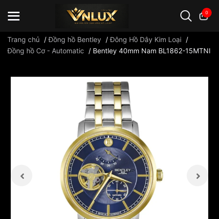
0
Trang chủ
/
Đồng hồ Bentley
/
Đông Hồ Dây Kim Loại
/
Đồng hồ Cơ - Automatic
/
Bentley 40mm Nam BL1862-15MTNI
Đồng hồ casio
đồng hồ G-Shock
đồng hồ Orient
...