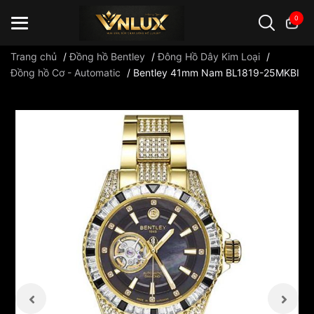
0
Trang chủ
/
Đồng hồ Bentley
/
Đông Hồ Dây Kim Loại
/
Đồng hồ Cơ - Automatic
/
Bentley 41mm Nam BL1819-25MKBI
Đồng hồ casio
đồng hồ G-Shock
đồng hồ Orient
...