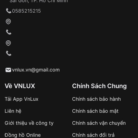
Sài Gòn, TP. Hồ Chí Minh
Giao hàng tận nơi
0585215215
Khách hàng kiểm tra và thanh toán trực tiếp
cho nhân viên giao hàng
Xác nhận đơn hàng và thanh toán
VNLUX tiến hành giao hàng đến địa chỉ yêu
cầu
Từ khóa SEO:
vnlux.vn@gmail.com
Về VNLUX
Chính Sách Chung
Tải App VnLux
Chính sách bảo hành
Áp dụng với các đơn hàng giá trị cao hoặc
Liên hệ
Chính sách bảo mật
sản phẩm đặc biệt
Khách hàng cần
đặt cọc trước 10% giá trị đơn
Giới thiệu về công ty
Chính sách vận chuyển
hàng
Số tiền còn lại thanh toán khi nhận hàng hoặc
Đồng hồ Online
Chính sách đổi trả