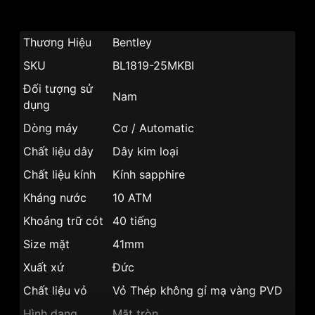
Thương Hiệu
Bentley
SKU
BL1819-25MKBI
Đối tượng sử
Nam
dụng
Dòng máy
Cơ / Automatic
Chất liệu dây
Dây kim loại
Chất liệu kính
Kính sapphire
Kháng nước
10 ATM
Khoảng trữ cót
40 tiếng
Size mặt
41mm
Xuất xứ
Đức
Chất liệu vỏ
Vỏ Thép không gỉ mạ vàng PVD
Hình dạng
Mặt tròn