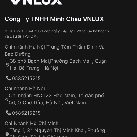
Đeo đồng hồ khi tắm nước nóng, xông
hơi
Xem thêm
Đồng hồ bị hư hỏng do:
Công Ty TNHH Minh Châu VNLUX
Va đập, rơi vỡ
Thời gian vận chuyển trung bình:
Tai nạn hoặc tác động từ bên ngoài
3 – 5 ngày
GPKD số 0316487950 cấp ngày 14/09/2023 tại Sở kế hoạch
và Đầu tư TP.HCM.
làm việc
Hao mòn tự nhiên theo thời gian:
Áp dụng cho tất cả tỉnh thành trên toàn quốc
Dây đeo
Chi nhánh Hà Nội Trung Tâm Thẩm Định Và
Thời gian tính từ khi xác nhận đơn hàng thành
Vỏ đồng hồ
Bảo Dưỡng
công
Sản phẩm đã bị:
38 phố Bạch Mai,Phường Bạch Mai , Quận
Tự ý sửa chữa
Hai Bà Trưng ,Hà Nội
Can thiệp tại các nơi không thuộc hệ
0585215215
thống VNLUX
Hotline: 0585 215 215
Chi nhánh Hà Nội
Chi nhánh HN: 123 Hào Nam, Tổ dân phố
Từ khóa SEO:
56, Ô Chợ Dừa, Hà Nội, Việt Nam
Hỗ trợ nhanh chóng – minh bạch
0585215215
Đảm bảo quyền lợi khách hàng
Đồng hành cùng khách hàng trong suốt quá
Chi Nhánh Hồ Chí Minh
trình sử dụng
Tầng 1, 34 Nguyễn Thị Minh Khai, Phường