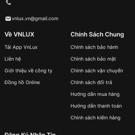
cầu
Từ khóa SEO:
vnlux.vn@gmail.com
Về VNLUX
Chính Sách Chung
Tải App VnLux
Chính sách bảo hành
Áp dụng với các đơn hàng giá trị cao hoặc
Liên hệ
Chính sách bảo mật
sản phẩm đặc biệt
Khách hàng cần
đặt cọc trước 10% giá trị đơn
Giới thiệu về công ty
Chính sách vận chuyển
hàng
Số tiền còn lại thanh toán khi nhận hàng hoặc
Đồng hồ Online
Chính sách đổi trả
theo thỏa thuận
Hướng dẫn mua hàng
Lợi ích của việc đặt cọc:
Hướng dẫn thanh toán
✔️ Đảm bảo xử lý đơn hàng nhanh chóng
Chính sách kiểm hàng
✔️ Hạn chế tình trạng hủy đơn không mong
muốn
Đăng Ký Nhận Tin