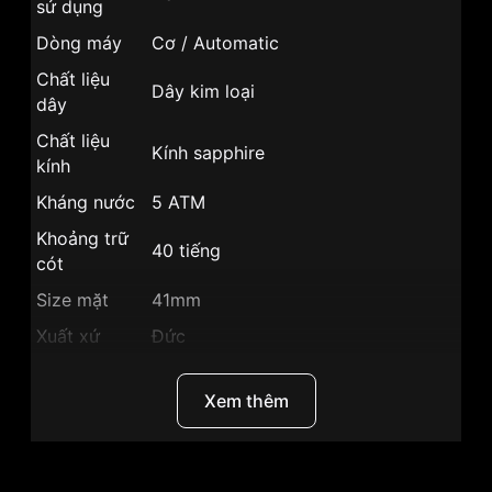
sử dụng
Dòng máy
Cơ / Automatic
Chất liệu
Dây kim loại
dây
Chất liệu
Kính sapphire
kính
Kháng nước
5 ATM
Khoảng trữ
40 tiếng
cót
Size mặt
41mm
Xuất xứ
Đức
Chất liệu vỏ
Vỏ Thép không gỉ mạ vàng PVD
Xem thêm
Hình dạng
Mặt tròn
Màu vỏ
Vỏ Màu Vàng
Phong cách
Sang trọng