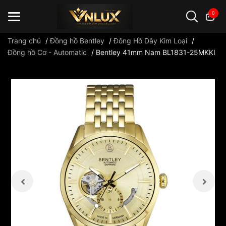
0
Trang chủ
/
Đồng hồ Bentley
/
Đông Hồ Dây Kim Loại
/
Đồng hồ Cơ - Automatic
/
Bentley 41mm Nam BL1831-25MKKI
Đồng hồ casio
đồng hồ G-Shock
đồng hồ Orient
...