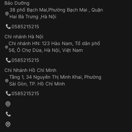
Thời gian tính từ khi xác nhận đơn hàng thành
Vỏ đồng hồ
Bảo Dưỡng
công
Sản phẩm đã bị:
38 phố Bạch Mai,Phường Bạch Mai , Quận
Tự ý sửa chữa
Hai Bà Trưng ,Hà Nội
Can thiệp tại các nơi không thuộc hệ
0585215215
thống VNLUX
Hotline: 0585 215 215
Chi nhánh Hà Nội
Chi nhánh HN: 123 Hào Nam, Tổ dân phố
Từ khóa SEO:
56, Ô Chợ Dừa, Hà Nội, Việt Nam
Hỗ trợ nhanh chóng – minh bạch
0585215215
Đảm bảo quyền lợi khách hàng
Đồng hành cùng khách hàng trong suốt quá
Chi Nhánh Hồ Chí Minh
trình sử dụng
Tầng 1, 34 Nguyễn Thị Minh Khai, Phường
Sài Gòn, TP. Hồ Chí Minh
Giao hàng tận nơi
0585215215
Khách hàng kiểm tra và thanh toán trực tiếp
cho nhân viên giao hàng
Xác nhận đơn hàng và thanh toán
VNLUX tiến hành giao hàng đến địa chỉ yêu