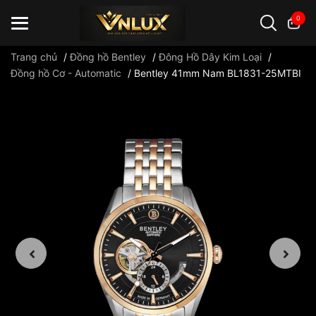
0
Trang chủ
/
Đồng hồ Bentley
/
Đông Hồ Dây Kim Loại
/
Đồng hồ Cơ - Automatic
/
Bentley 41mm Nam BL1831-25MTBI
Đồng hồ casio
đồng hồ G-Shock
đồng hồ Orient
...