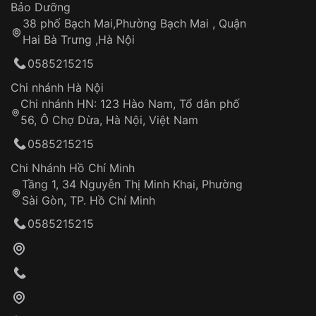
Thời gian tính từ khi xác nhận đơn hàng thành
Vỏ đồng hồ
Bảo Dưỡng
công
Sản phẩm đã bị:
38 phố Bạch Mai,Phường Bạch Mai , Quận
Tự ý sửa chữa
Hai Bà Trưng ,Hà Nội
Can thiệp tại các nơi không thuộc hệ
0585215215
thống VNLUX
Hotline: 0585 215 215
Chi nhánh Hà Nội
Chi nhánh HN: 123 Hào Nam, Tổ dân phố
Từ khóa SEO:
56, Ô Chợ Dừa, Hà Nội, Việt Nam
Hỗ trợ nhanh chóng – minh bạch
0585215215
Đảm bảo quyền lợi khách hàng
Đồng hành cùng khách hàng trong suốt quá
Chi Nhánh Hồ Chí Minh
trình sử dụng
Tầng 1, 34 Nguyễn Thị Minh Khai, Phường
Sài Gòn, TP. Hồ Chí Minh
Giao hàng tận nơi
0585215215
Khách hàng kiểm tra và thanh toán trực tiếp
cho nhân viên giao hàng
Xác nhận đơn hàng và thanh toán
VNLUX tiến hành giao hàng đến địa chỉ yêu