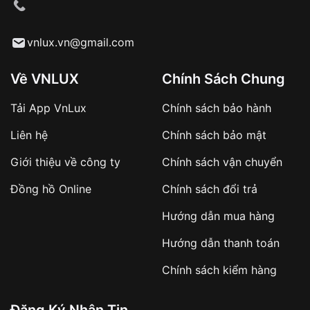
cầu
Từ khóa SEO:
vnlux.vn@gmail.com
Về VNLUX
Chính Sách Chung
Tải App VnLux
Chính sách bảo hành
Áp dụng với các đơn hàng giá trị cao hoặc
Liên hệ
Chính sách bảo mật
sản phẩm đặc biệt
Khách hàng cần
đặt cọc trước 10% giá trị đơn
Giới thiệu về công ty
Chính sách vận chuyển
hàng
Số tiền còn lại thanh toán khi nhận hàng hoặc
Đồng hồ Online
Chính sách đổi trả
theo thỏa thuận
Hướng dẫn mua hàng
Lợi ích của việc đặt cọc:
Hướng dẫn thanh toán
✔️ Đảm bảo xử lý đơn hàng nhanh chóng
Chính sách kiểm hàng
✔️ Hạn chế tình trạng hủy đơn không mong
muốn
Đăng Ký Nhận Tin