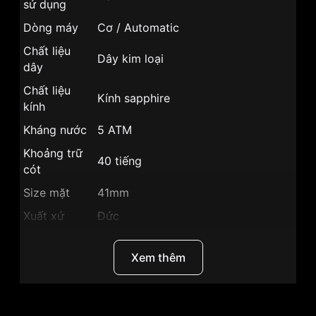
sử dụng
Dòng máy
Cơ / Automatic
Chất liệu
Dây kim loại
dây
Chất liệu
Kính sapphire
kính
Kháng nước
5 ATM
Khoảng trữ
40 tiếng
cót
Size mặt
41mm
Xuất xứ
Đức
Chất liệu vỏ
Vỏ Thép không gỉ 316L
Xem thêm
Hình dạng
Mặt tròn
Màu vỏ
Vỏ Màu Bạc
Phong cách
Sang trọng