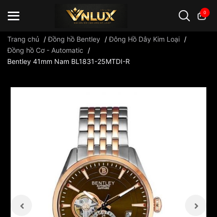
0
Trang chủ
/
Đồng hồ Bentley
/
Đông Hồ Dây Kim Loại
/
Đồng hồ Cơ - Automatic
/
Bentley 41mm Nam BL1831-25MTDI-R
Đồng hồ casio
đồng hồ G-Shock
đồng hồ Orient
...