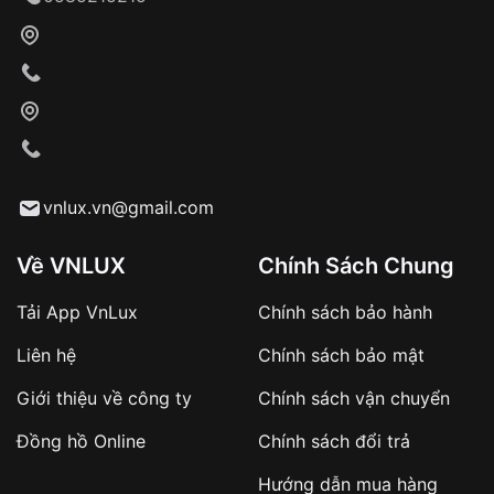
Khách hàng kiểm tra và thanh toán trực tiếp
cho nhân viên giao hàng
Xác nhận đơn hàng và thanh toán
VNLUX tiến hành giao hàng đến địa chỉ yêu
cầu
Từ khóa SEO:
vnlux.vn@gmail.com
Về VNLUX
Chính Sách Chung
Tải App VnLux
Chính sách bảo hành
Áp dụng với các đơn hàng giá trị cao hoặc
Liên hệ
Chính sách bảo mật
sản phẩm đặc biệt
Khách hàng cần
đặt cọc trước 10% giá trị đơn
Giới thiệu về công ty
Chính sách vận chuyển
hàng
Số tiền còn lại thanh toán khi nhận hàng hoặc
Đồng hồ Online
Chính sách đổi trả
theo thỏa thuận
Hướng dẫn mua hàng