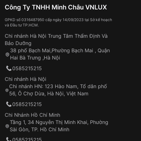
Xem thêm
Đồng hồ bị hư hỏng do:
Công Ty TNHH Minh Châu VNLUX
Va đập, rơi vỡ
Thời gian vận chuyển trung bình:
Tai nạn hoặc tác động từ bên ngoài
3 – 5 ngày
GPKD số 0316487950 cấp ngày 14/09/2023 tại Sở kế hoạch
và Đầu tư TP.HCM.
làm việc
Hao mòn tự nhiên theo thời gian:
Áp dụng cho tất cả tỉnh thành trên toàn quốc
Dây đeo
Chi nhánh Hà Nội Trung Tâm Thẩm Định Và
Thời gian tính từ khi xác nhận đơn hàng thành
Vỏ đồng hồ
Bảo Dưỡng
công
Sản phẩm đã bị:
38 phố Bạch Mai,Phường Bạch Mai , Quận
Tự ý sửa chữa
Hai Bà Trưng ,Hà Nội
Can thiệp tại các nơi không thuộc hệ
0585215215
thống VNLUX
Hotline: 0585 215 215
Chi nhánh Hà Nội
Chi nhánh HN: 123 Hào Nam, Tổ dân phố
Từ khóa SEO:
56, Ô Chợ Dừa, Hà Nội, Việt Nam
Hỗ trợ nhanh chóng – minh bạch
0585215215
Đảm bảo quyền lợi khách hàng
Đồng hành cùng khách hàng trong suốt quá
Chi Nhánh Hồ Chí Minh
trình sử dụng
Tầng 1, 34 Nguyễn Thị Minh Khai, Phường
Sài Gòn, TP. Hồ Chí Minh
Giao hàng tận nơi
0585215215