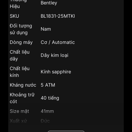
Bentley
Hiệu
SKU
BL1831-25MTKI
Đối tượng
Nam
sử dụng
Dòng máy
Cơ / Automatic
Chất liệu
Dây kim loại
dây
Chất liệu
Kính sapphire
kính
Kháng nước
5 ATM
Khoảng trữ
40 tiếng
cót
Size mặt
41mm
Xuất xứ
Đức
Chất liệu vỏ
Vỏ Thép không gỉ 316L