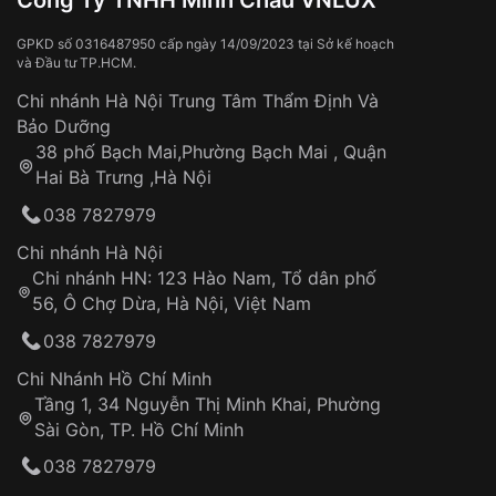
Công Ty TNHH Minh Châu VNLUX
Va đập, rơi vỡ
Thời gian vận chuyển trung bình:
Tai nạn hoặc tác động từ bên ngoài
3 – 5 ngày
GPKD số 0316487950 cấp ngày 14/09/2023 tại Sở kế hoạch
và Đầu tư TP.HCM.
làm việc
Hao mòn tự nhiên theo thời gian:
Áp dụng cho tất cả tỉnh thành trên toàn quốc
Dây đeo
Chi nhánh Hà Nội Trung Tâm Thẩm Định Và
Thời gian tính từ khi xác nhận đơn hàng thành
Vỏ đồng hồ
Bảo Dưỡng
công
Sản phẩm đã bị:
38 phố Bạch Mai,Phường Bạch Mai , Quận
Tự ý sửa chữa
Hai Bà Trưng ,Hà Nội
Can thiệp tại các nơi không thuộc hệ
038 7827979
thống VNLUX
Hotline: 0585 215 215
Chi nhánh Hà Nội
Chi nhánh HN: 123 Hào Nam, Tổ dân phố
Từ khóa SEO:
56, Ô Chợ Dừa, Hà Nội, Việt Nam
Hỗ trợ nhanh chóng – minh bạch
038 7827979
Đảm bảo quyền lợi khách hàng
Đồng hành cùng khách hàng trong suốt quá
Chi Nhánh Hồ Chí Minh
trình sử dụng
Tầng 1, 34 Nguyễn Thị Minh Khai, Phường
Sài Gòn, TP. Hồ Chí Minh
Giao hàng tận nơi
038 7827979
Khách hàng kiểm tra và thanh toán trực tiếp