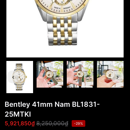
Bentley 41mm Nam BL1831-
25MTKI
8,250,000₫
5,921,850₫
-29%