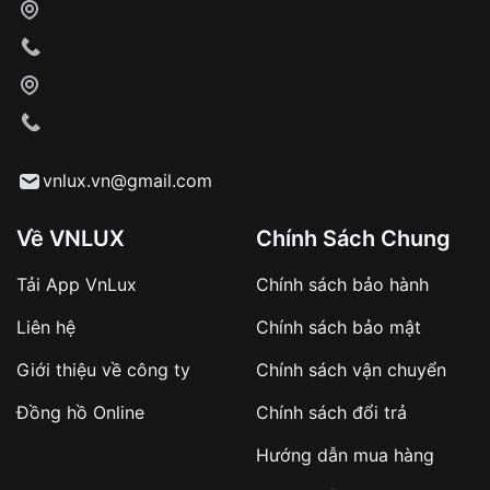
cho nhân viên giao hàng
Xác nhận đơn hàng và thanh toán
VNLUX tiến hành giao hàng đến địa chỉ yêu
cầu
Từ khóa SEO:
vnlux.vn@gmail.com
Về VNLUX
Chính Sách Chung
Tải App VnLux
Chính sách bảo hành
Áp dụng với các đơn hàng giá trị cao hoặc
Liên hệ
Chính sách bảo mật
sản phẩm đặc biệt
Khách hàng cần
đặt cọc trước 10% giá trị đơn
Giới thiệu về công ty
Chính sách vận chuyển
hàng
Số tiền còn lại thanh toán khi nhận hàng hoặc
Đồng hồ Online
Chính sách đổi trả
theo thỏa thuận
Hướng dẫn mua hàng
Lợi ích của việc đặt cọc: