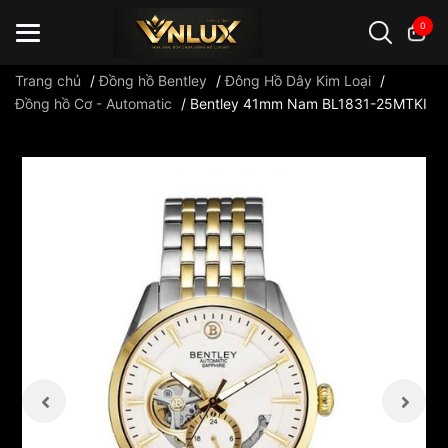
0
Trang chủ
/
Đồng hồ Bentley
/
Đông Hồ Dây Kim Loại
/
Đồng hồ Cơ - Automatic
/
Bentley 41mm Nam BL1831-25MTKI
Đồng hồ casio
đồng hồ G-Shock
đồng hồ Orient
...