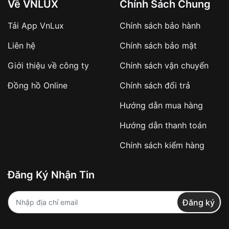
Về VNLUX
Chính Sách Chung
Tải App VnLux
Chính sách bảo hành
Áp dụng với các đơn hàng giá trị cao hoặc
Liên hệ
Chính sách bảo mật
sản phẩm đặc biệt
Khách hàng cần
đặt cọc trước 10% giá trị đơn
Giới thiệu về công ty
Chính sách vận chuyển
hàng
Số tiền còn lại thanh toán khi nhận hàng hoặc
Đồng hồ Online
Chính sách đổi trả
theo thỏa thuận
Hướng dẫn mua hàng
Lợi ích của việc đặt cọc:
Hướng dẫn thanh toán
✔️ Đảm bảo xử lý đơn hàng nhanh chóng
Chính sách kiểm hàng
✔️ Hạn chế tình trạng hủy đơn không mong
muốn
Đăng Ký Nhận Tin
Từ khóa SEO:
Đăng ký