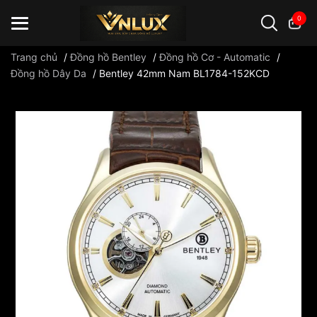
0
Trang chủ
/
Đồng hồ Bentley
/
Đồng hồ Cơ - Automatic
/
Đồng hồ Dây Da
/
Bentley 42mm Nam BL1784-152KCD
Đồng hồ casio
đồng hồ G-Shock
đồng hồ Orient
...