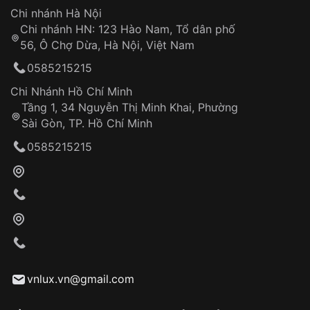
Hotline: 0585 215 215
Chi nhánh Hà Nội
Chi nhánh HN: 123 Hào Nam, Tổ dân phố
Từ khóa SEO:
56, Ô Chợ Dừa, Hà Nội, Việt Nam
Hỗ trợ nhanh chóng – minh bạch
0585215215
Đảm bảo quyền lợi khách hàng
Đồng hành cùng khách hàng trong suốt quá
Chi Nhánh Hồ Chí Minh
trình sử dụng
Tầng 1, 34 Nguyễn Thị Minh Khai, Phường
Sài Gòn, TP. Hồ Chí Minh
Giao hàng tận nơi
0585215215
Khách hàng kiểm tra và thanh toán trực tiếp
cho nhân viên giao hàng
Xác nhận đơn hàng và thanh toán
VNLUX tiến hành giao hàng đến địa chỉ yêu
cầu
Từ khóa SEO:
vnlux.vn@gmail.com