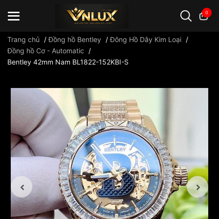
0
Trang chủ
/
Đồng hồ Bentley
/
Đông Hồ Dây Kim Loại
/
Đồng hồ Cơ - Automatic
/
Bentley 42mm Nam BL1822-152KBI-S
Đồng hồ casio
đồng hồ G-Shock
đồng hồ Orient
...