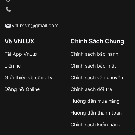
VNLUX tiến hành giao hàng đến địa chỉ yêu
cầu
Từ khóa SEO:
vnlux.vn@gmail.com
Về VNLUX
Chính Sách Chung
Tải App VnLux
Chính sách bảo hành
Áp dụng với các đơn hàng giá trị cao hoặc
Liên hệ
Chính sách bảo mật
sản phẩm đặc biệt
Khách hàng cần
đặt cọc trước 10% giá trị đơn
Giới thiệu về công ty
Chính sách vận chuyển
hàng
Số tiền còn lại thanh toán khi nhận hàng hoặc
Đồng hồ Online
Chính sách đổi trả
theo thỏa thuận
Hướng dẫn mua hàng
Lợi ích của việc đặt cọc:
Hướng dẫn thanh toán
✔️ Đảm bảo xử lý đơn hàng nhanh chóng
Chính sách kiểm hàng
✔️ Hạn chế tình trạng hủy đơn không mong
muốn