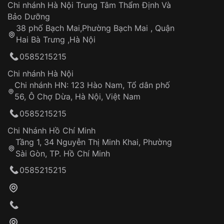
Áp dụng cho tất cả tỉnh thành trên toàn quốc
Dây đeo
Chi nhánh Hà Nội Trung Tâm Thẩm Định Và
Thời gian tính từ khi xác nhận đơn hàng thành
Vỏ đồng hồ
Bảo Dưỡng
công
Sản phẩm đã bị:
38 phố Bạch Mai,Phường Bạch Mai , Quận
Tự ý sửa chữa
Hai Bà Trưng ,Hà Nội
Can thiệp tại các nơi không thuộc hệ
0585215215
thống VNLUX
Hotline: 0585 215 215
Chi nhánh Hà Nội
Chi nhánh HN: 123 Hào Nam, Tổ dân phố
Từ khóa SEO:
56, Ô Chợ Dừa, Hà Nội, Việt Nam
Hỗ trợ nhanh chóng – minh bạch
0585215215
Đảm bảo quyền lợi khách hàng
Đồng hành cùng khách hàng trong suốt quá
Chi Nhánh Hồ Chí Minh
trình sử dụng
Tầng 1, 34 Nguyễn Thị Minh Khai, Phường
Sài Gòn, TP. Hồ Chí Minh
Giao hàng tận nơi
0585215215
Khách hàng kiểm tra và thanh toán trực tiếp
cho nhân viên giao hàng
Xác nhận đơn hàng và thanh toán