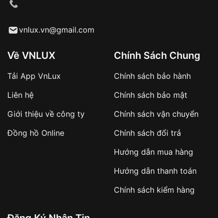
cầu
Từ khóa SEO:
vnlux.vn@gmail.com
Về VNLUX
Chính Sách Chung
Tải App VnLux
Chính sách bảo hành
Áp dụng với các đơn hàng giá trị cao hoặc
Liên hệ
Chính sách bảo mật
sản phẩm đặc biệt
Khách hàng cần
đặt cọc trước 10% giá trị đơn
Giới thiệu về công ty
Chính sách vận chuyển
hàng
Số tiền còn lại thanh toán khi nhận hàng hoặc
Đồng hồ Online
Chính sách đổi trả
theo thỏa thuận
Hướng dẫn mua hàng
Lợi ích của việc đặt cọc:
Hướng dẫn thanh toán
✔️ Đảm bảo xử lý đơn hàng nhanh chóng
Chính sách kiểm hàng
✔️ Hạn chế tình trạng hủy đơn không mong
muốn
Đăng Ký Nhận Tin