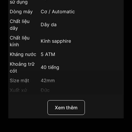
sử dụng
Dòng máy
Cơ / Automatic
Chất liệu
Dây da
dây
Chất liệu
Kính sapphire
kính
Kháng nước
5 ATM
Khoảng trữ
40 tiếng
cót
Size mặt
42mm
Xuất xứ
Đức
Chất liệu vỏ
Vỏ Thép không gỉ mạ vàng PVD
Xem thêm
Hình dạng
Mặt tròn
Màu vỏ
Vỏ Màu Vàng
Phong cách
Sang trọng