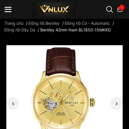
0
Trang chủ
/
Đồng hồ Bentley
/
Đồng hồ Cơ - Automatic
/
Đồng hồ Dây Da
/
Bentley 42mm Nam BL1850-15MKKD
Đồng hồ casio
đồng hồ G-Shock
đồng hồ Orient
...