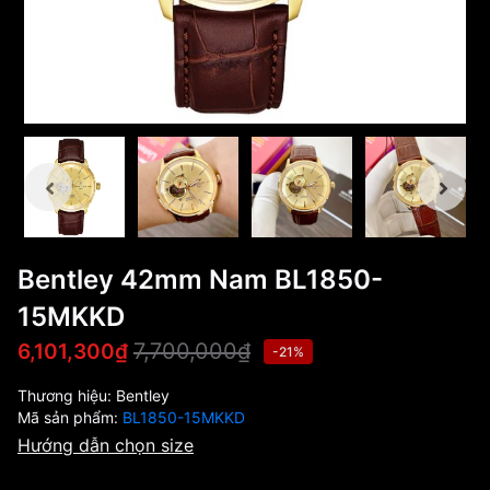
Bentley 42mm Nam BL1850-
15MKKD
7,700,000₫
6,101,300₫
-21%
Thương hiệu:
Bentley
Mã sản phẩm:
BL1850-15MKKD
Hướng dẫn chọn size