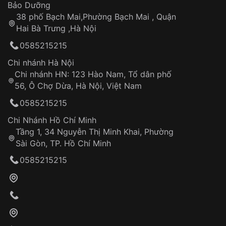
Thời gian tính từ khi xác nhận đơn hàng thành
Vỏ đồng hồ
Bảo Dưỡng
công
Sản phẩm đã bị:
38 phố Bạch Mai,Phường Bạch Mai , Quận
Tự ý sửa chữa
Hai Bà Trưng ,Hà Nội
Can thiệp tại các nơi không thuộc hệ
0585215215
thống VNLUX
Hotline: 0585 215 215
Chi nhánh Hà Nội
Chi nhánh HN: 123 Hào Nam, Tổ dân phố
Từ khóa SEO:
56, Ô Chợ Dừa, Hà Nội, Việt Nam
Hỗ trợ nhanh chóng – minh bạch
0585215215
Đảm bảo quyền lợi khách hàng
Đồng hành cùng khách hàng trong suốt quá
Chi Nhánh Hồ Chí Minh
trình sử dụng
Tầng 1, 34 Nguyễn Thị Minh Khai, Phường
Sài Gòn, TP. Hồ Chí Minh
Giao hàng tận nơi
0585215215
Khách hàng kiểm tra và thanh toán trực tiếp
cho nhân viên giao hàng
Xác nhận đơn hàng và thanh toán
VNLUX tiến hành giao hàng đến địa chỉ yêu