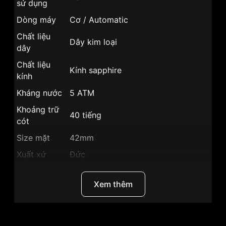
sử dụng
Dòng máy
Cơ / Automatic
Chất liệu
Dây kim loại
dây
Chất liệu
Kính sapphire
kính
Kháng nước
5 ATM
Khoảng trữ
40 tiếng
cót
Size mặt
42mm
Xuất xứ
Đức
Chất liệu vỏ
Vỏ Thép không gỉ mạ vàng PVD
Xem thêm
Hình dạng
Mặt tròn
Màu vỏ
Vỏ Màu Vàng
Phong cách
Sang trọng