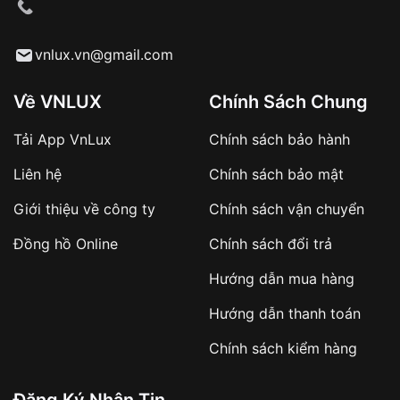
cầu
Từ khóa SEO:
vnlux.vn@gmail.com
Về VNLUX
Chính Sách Chung
Tải App VnLux
Chính sách bảo hành
Áp dụng với các đơn hàng giá trị cao hoặc
Liên hệ
Chính sách bảo mật
sản phẩm đặc biệt
Khách hàng cần
đặt cọc trước 10% giá trị đơn
Giới thiệu về công ty
Chính sách vận chuyển
hàng
Số tiền còn lại thanh toán khi nhận hàng hoặc
Đồng hồ Online
Chính sách đổi trả
theo thỏa thuận
Hướng dẫn mua hàng
Lợi ích của việc đặt cọc:
Hướng dẫn thanh toán
✔️ Đảm bảo xử lý đơn hàng nhanh chóng
Chính sách kiểm hàng
✔️ Hạn chế tình trạng hủy đơn không mong
muốn
Đăng Ký Nhận Tin