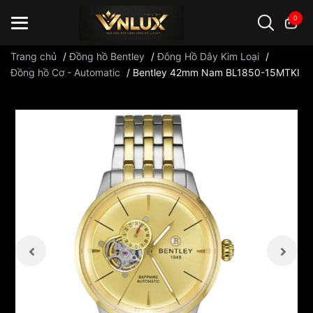
0
Trang chủ
/
Đồng hồ Bentley
/
Đông Hồ Dây Kim Loại
/
Đồng hồ Cơ - Automatic
/
Bentley 42mm Nam BL1850-15MTKI
Đồng hồ casio
đồng hồ G-Shock
đồng hồ Orient
...