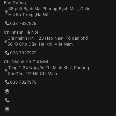
Thời gian tính từ khi xác nhận đơn hàng thành
Vỏ đồng hồ
Bảo Dưỡng
công
Sản phẩm đã bị:
38 phố Bạch Mai,Phường Bạch Mai , Quận
Tự ý sửa chữa
Hai Bà Trưng ,Hà Nội
Can thiệp tại các nơi không thuộc hệ
038 7827979
thống VNLUX
Hotline: 0585 215 215
Chi nhánh Hà Nội
Chi nhánh HN: 123 Hào Nam, Tổ dân phố
Từ khóa SEO:
56, Ô Chợ Dừa, Hà Nội, Việt Nam
Hỗ trợ nhanh chóng – minh bạch
038 7827979
Đảm bảo quyền lợi khách hàng
Đồng hành cùng khách hàng trong suốt quá
Chi Nhánh Hồ Chí Minh
trình sử dụng
Tầng 1, 34 Nguyễn Thị Minh Khai, Phường
Sài Gòn, TP. Hồ Chí Minh
Giao hàng tận nơi
038 7827979
Khách hàng kiểm tra và thanh toán trực tiếp
cho nhân viên giao hàng
Xác nhận đơn hàng và thanh toán
VNLUX tiến hành giao hàng đến địa chỉ yêu