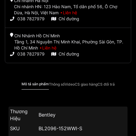
Chi nhánh Hà Nội
Chi nhánh HN: 123 Hào Nam, Tổ dân phố 56, Ô Chợ
Dừa, Hà Nội, Việt Nam
Liên hệ
038 7827979
Chỉ đường
Chi Nhánh Hồ Chí Minh
Tầng 1, 34 Nguyễn Thị Minh Khai, Phường Sài Gòn, TP.
Hồ Chí Minh
Liên hệ
038 7827979
Chỉ đường
Mô tả sản phẩm
Thông số
Video
CS giao hàng
CS đổi trả
Thương
Bentley
Hiệu
SKU
BL2096-152WWI-S