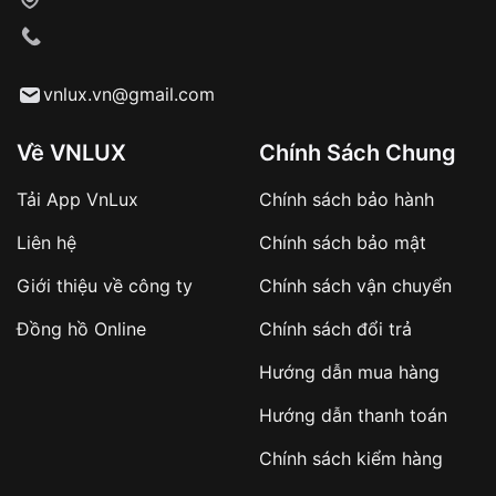
VNLUX tiến hành giao hàng đến địa chỉ yêu
cầu
Từ khóa SEO:
vnlux.vn@gmail.com
Về VNLUX
Chính Sách Chung
Tải App VnLux
Chính sách bảo hành
Áp dụng với các đơn hàng giá trị cao hoặc
Liên hệ
Chính sách bảo mật
sản phẩm đặc biệt
Khách hàng cần
đặt cọc trước 10% giá trị đơn
Giới thiệu về công ty
Chính sách vận chuyển
hàng
Số tiền còn lại thanh toán khi nhận hàng hoặc
Đồng hồ Online
Chính sách đổi trả
theo thỏa thuận
Hướng dẫn mua hàng
Lợi ích của việc đặt cọc:
Hướng dẫn thanh toán
✔️ Đảm bảo xử lý đơn hàng nhanh chóng
Chính sách kiểm hàng
✔️ Hạn chế tình trạng hủy đơn không mong
muốn