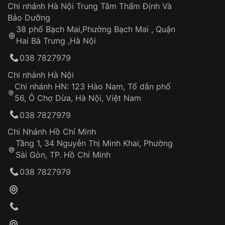
Áp dụng cho tất cả tỉnh thành trên toàn quốc
Dây đeo
Chi nhánh Hà Nội Trung Tâm Thẩm Định Và
Thời gian tính từ khi xác nhận đơn hàng thành
Vỏ đồng hồ
Bảo Dưỡng
công
Sản phẩm đã bị:
38 phố Bạch Mai,Phường Bạch Mai , Quận
Tự ý sửa chữa
Hai Bà Trưng ,Hà Nội
Can thiệp tại các nơi không thuộc hệ
038 7827979
thống VNLUX
Hotline: 0585 215 215
Chi nhánh Hà Nội
Chi nhánh HN: 123 Hào Nam, Tổ dân phố
Từ khóa SEO:
56, Ô Chợ Dừa, Hà Nội, Việt Nam
Hỗ trợ nhanh chóng – minh bạch
038 7827979
Đảm bảo quyền lợi khách hàng
Đồng hành cùng khách hàng trong suốt quá
Chi Nhánh Hồ Chí Minh
trình sử dụng
Tầng 1, 34 Nguyễn Thị Minh Khai, Phường
Sài Gòn, TP. Hồ Chí Minh
Giao hàng tận nơi
038 7827979
Khách hàng kiểm tra và thanh toán trực tiếp
cho nhân viên giao hàng
Xác nhận đơn hàng và thanh toán