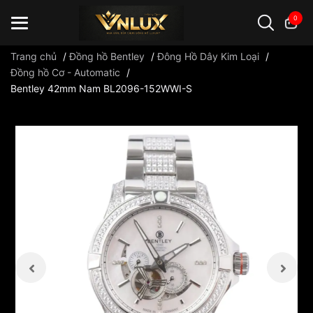
0
Trang chủ
/
Đồng hồ Bentley
/
Đông Hồ Dây Kim Loại
/
Đồng hồ Cơ - Automatic
/
Bentley 42mm Nam BL2096-152WWI-S
Đồng hồ casio
đồng hồ G-Shock
đồng hồ Orient
...