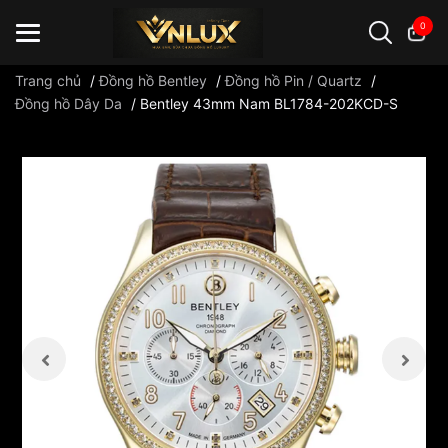
0
Trang chủ
/
Đồng hồ Bentley
/
Đồng hồ Pin / Quartz
/
Đồng hồ Dây Da
/
Bentley 43mm Nam BL1784-202KCD-S
Đồng hồ casio
đồng hồ G-Shock
đồng hồ Orient
...