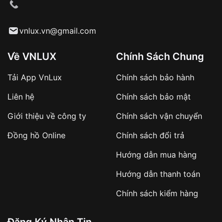
cầu
Từ khóa SEO:
vnlux.vn@gmail.com
Về VNLUX
Chính Sách Chung
Tải App VnLux
Chính sách bảo hành
Áp dụng với các đơn hàng giá trị cao hoặc
Liên hệ
Chính sách bảo mật
sản phẩm đặc biệt
Khách hàng cần
đặt cọc trước 10% giá trị đơn
Giới thiệu về công ty
Chính sách vận chuyển
hàng
Số tiền còn lại thanh toán khi nhận hàng hoặc
Đồng hồ Online
Chính sách đổi trả
theo thỏa thuận
Hướng dẫn mua hàng
Lợi ích của việc đặt cọc:
Hướng dẫn thanh toán
✔️ Đảm bảo xử lý đơn hàng nhanh chóng
Chính sách kiểm hàng
✔️ Hạn chế tình trạng hủy đơn không mong
muốn