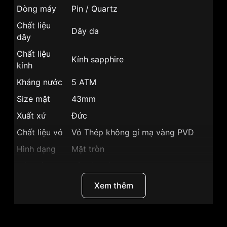
Dòng máy
Pin / Quartz
Chất liệu
Dây da
dây
Chất liệu
Kính sapphire
kính
Kháng nước
5 ATM
Size mặt
43mm
Xuất xứ
Đức
Chất liệu vỏ
Vỏ Thép không gỉ mạ vàng PVD
Hình dạng
Mặt tròn
Màu vỏ
Vỏ Màu Vàng
Phong cách
Sang trọng
Xem thêm
Chronograph, Dạ quang, Lịch ngày,
Tính năng
Giờ, Phút, Giây