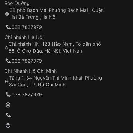
Thời gian tính từ khi xác nhận đơn hàng thành
Vỏ đồng hồ
Bảo Dưỡng
công
Sản phẩm đã bị:
38 phố Bạch Mai,Phường Bạch Mai , Quận
Tự ý sửa chữa
Hai Bà Trưng ,Hà Nội
Can thiệp tại các nơi không thuộc hệ
038 7827979
thống VNLUX
Hotline: 0585 215 215
Chi nhánh Hà Nội
Chi nhánh HN: 123 Hào Nam, Tổ dân phố
Từ khóa SEO:
56, Ô Chợ Dừa, Hà Nội, Việt Nam
Hỗ trợ nhanh chóng – minh bạch
038 7827979
Đảm bảo quyền lợi khách hàng
Đồng hành cùng khách hàng trong suốt quá
Chi Nhánh Hồ Chí Minh
trình sử dụng
Tầng 1, 34 Nguyễn Thị Minh Khai, Phường
Sài Gòn, TP. Hồ Chí Minh
Giao hàng tận nơi
038 7827979
Khách hàng kiểm tra và thanh toán trực tiếp
cho nhân viên giao hàng
Xác nhận đơn hàng và thanh toán
VNLUX tiến hành giao hàng đến địa chỉ yêu