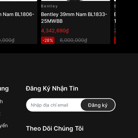
Bentley
Bentley
m Nam BL1806-
Bentley 39mm Nam BL1833-
Bentley 
25MWBB
10MTBI
4,342,690₫
2,871,200
0,000₫
6,000,000₫
4
-28%
-29%
ung
Đăng Ký Nhận Tin
nh
Đăng ký
t
uyển
Theo Dõi Chúng Tôi