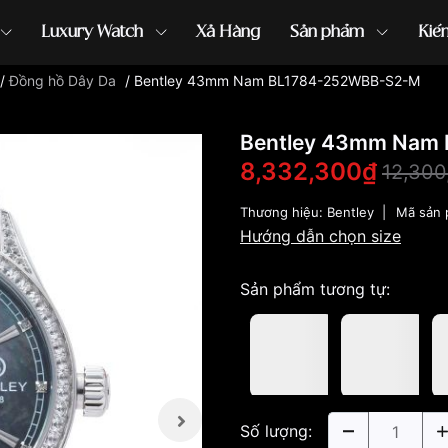
Luxury Watch
Xả Hàng
Sản phẩm
Kiế
/
Đồng hồ Dây Da
/
Bentley 43mm Nam BL1784-252WBB-S2-M
ồng hồ G-Shock
đồng hồ Orient
...
Bentley 43mm Nam
8,332,300₫
12,300
Thương hiệu:
Bentley
|
Mã sản
Hướng dẫn chọn size
Sản phẩm tương tự:
Số lượng: