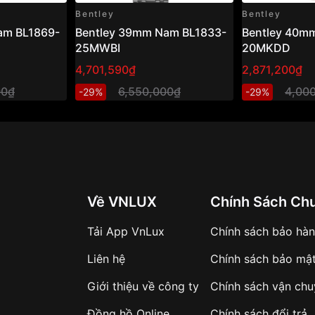
Bentley
Bentley
am BL1869-
Bentley 39mm Nam BL1833-
Bentley 40m
25MWBI
20MKDD
4,701,590₫
2,871,200₫
00₫
6,550,000₫
4,00
-29%
-29%
Về VNLUX
Chính Sách Ch
Tải App VnLux
Chính sách bảo hà
Liên hệ
Chính sách bảo mậ
Giới thiệu về công ty
Chính sách vận ch
Đồng hồ Online
Chính sách đổi trả