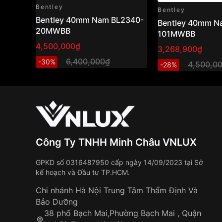
Bentley
Bentley
Bentley 40mm Nam BL2340-
Bentley 40mm N
20MWBB
101MWBB
4,500,000₫
3,268,900₫
6,400,000₫
-30%
4,500,0
-28%
Công Ty TNHH Minh Châu VNLUX
GPKD số 0316487950 cấp ngày 14/09/2023 tại Sở
kế hoạch và Đầu tư TP.HCM.
Chi nhánh Hà Nội Trung Tâm Thẩm Định Và
Bảo Dưỡng
38 phố Bạch Mai,Phường Bạch Mai , Quận