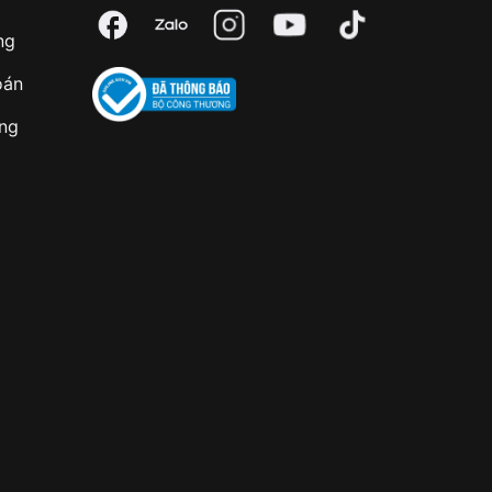
ng
oán
àng