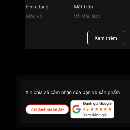
Hình dạng
Mặt tròn
Màu vỏ
Vỏ Màu Bạc
Phong cách
Sang trọng
Hở tim lộ đáy, Dạ quang, 
Xem thêm
Tính năng
Giây
Độ dày
13.5mm
Màu mặt
Mặt khảm trai
Những sản phẩm tương tự
"Bentley 43mm Na
M":
Xin chia sẻ cảm nhận của bạn về sản phẩm
Viết đánh giá tại đây