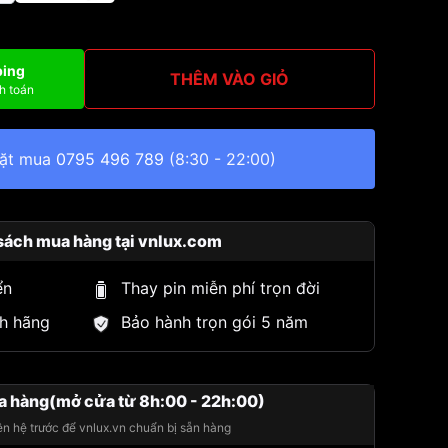
ping
THÊM VÀO GIỎ
h toán
đặt mua
0795 496 789
(8:30 - 22:00)
sách mua hàng tại vnlux.com
ển
Thay pin miễn phí trọn đời
h hãng
Bảo hành trọn gói 5 năm
a hàng(mở cửa từ 8h:00 - 22h:00)
iên hệ trước để vnlux.vn chuẩn bị sẵn hàng