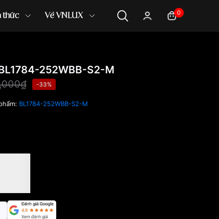
0
n thức
Về VNLUX
 BL1784-252WBB-S2-M
,000₫
-33%
 phẩm:
BL1784-252WBB-S2-M