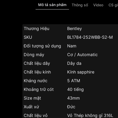
Mô tả sản phẩm
Thông số
Video
CS g
Thương Hiệu
Bentley
SKU
BL1784-252WBB-S2-M
Đối tượng sử dụng
Nam
Dòng máy
Cơ / Automatic
Chất liệu dây
Dây da
Chất liệu kính
Kính sapphire
Kháng nước
5 ATM
Khoảng trữ cót
40 tiếng
Size mặt
43mm
Xuất xứ
Đức
Chất liệu vỏ
Vỏ Thép không gỉ 316L