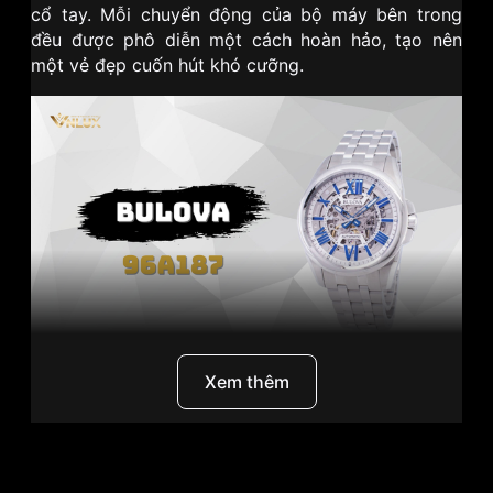
cổ tay. Mỗi chuyển động của bộ máy bên trong
đều được phô diễn một cách hoàn hảo, tạo nên
một vẻ đẹp cuốn hút khó cưỡng.
Xem thêm
I. Bulova - Di sản thời gian
Bulova
- một cái tên đã trở nên quen thuộc với
Thương Hiệu
Bulova
những người yêu thích đồng hồ trên toàn thế giới.