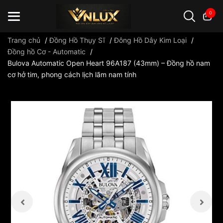
0
Trang chủ
/
Đồng Hồ Thụy Sĩ
/
Đông Hồ Dây Kim Loại
/
Đồng hồ Cơ - Automatic
/
Bulova Automatic Open Heart 96A187 (43mm) – Đồng hồ nam
Đồng hồ casio
đồng hồ G-Shock
đồng hồ Orient
...
cơ hở tim, phong cách lịch lãm nam tính