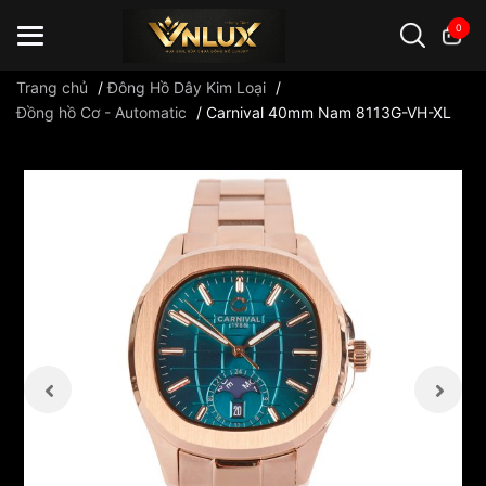
0
Trang chủ
/
Đông Hồ Dây Kim Loại
/
Đồng hồ Cơ - Automatic
/
Carnival 40mm Nam 8113G-VH-XL
Đồng hồ casio
đồng hồ G-Shock
đồng hồ Orient
...