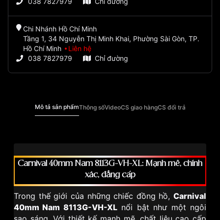
038 7827979
Chỉ đường
Chi Nhánh Hồ Chí Minh
Tầng 1, 34 Nguyễn Thị Minh Khai, Phường Sài Gòn, TP.
Hồ Chí Minh
Liên hệ
038 7827979
Chỉ đường
Mô tả sản phẩm
Thông số
Video
CS giao hàng
CS đổi trả
Carnival 40mm Nam 8113G-VH-XL: Mạnh mẽ, chính
xác, đẳng cấp
Trong thế giới của những chiếc đồng hồ,
Carnival
40mm Nam 8113G-VH-XL
nổi bật như một ngôi
sao sáng. Với thiết kế mạnh mẽ, chất liệu cao cấp