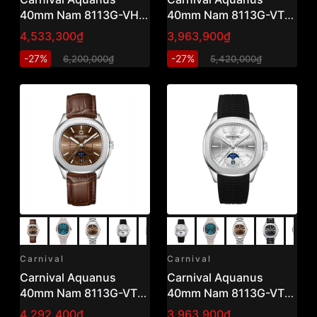
40mm Nam 8113G-VH-
40mm Nam 8113G-VT-
N
DCS-D
4,533,300₫
3,963,900₫
-27%
-27%
6,200,000₫
5,420,000₫
Carnival
Carnival
Carnival Aquanus
Carnival Aquanus
40mm Nam 8113G-VT-
40mm Nam 8113G-VT-
DCS-N
DCS-T
4,292,400₫
3,963,900₫