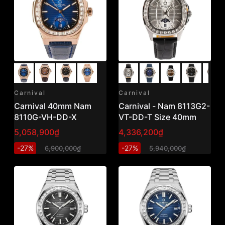
Carnival
Carnival
Carnival 40mm Nam
Carnival - Nam 8113G2-
8110G-VH-DD-X
VT-DD-T Size 40mm
5,058,900₫
4,336,200₫
-27%
-27%
6,900,000₫
5,940,000₫