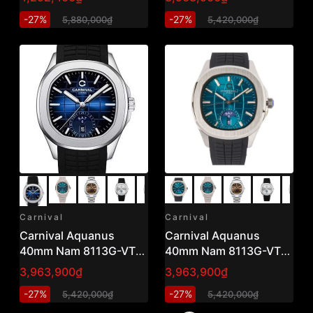
-27%
-27%
5,880,000₫
5,420,000₫
Carnival
Carnival
Carnival Aquanus
Carnival Aquanus
40mm Nam 8113G-VT-
40mm Nam 8113G-VT-
DCS-X
DCS-XL
3,963,900₫
3,963,900₫
-27%
-27%
5,420,000₫
5,420,000₫