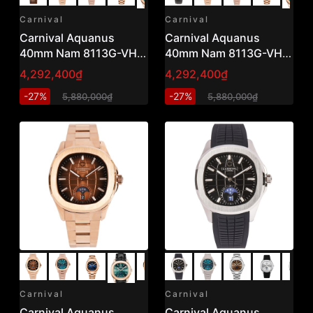
Carnival
Carnival
Carnival Aquanus
Carnival Aquanus
40mm Nam 8113G-VH-
40mm Nam 8113G-VH-
DD-N
DD-T
4,292,400₫
4,292,400₫
-27%
-27%
5,880,000₫
5,880,000₫
Carnival
Carnival
Carnival Aquanus
Carnival Aquanus