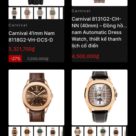
Carnival
Carnival 8131G2-CH-
NN (40mm) – Đồng hồ
Carnival
nam Automatic Dress
Carnival 41mm Nam
Watch, thiết kế thanh
8118G2-VH-DCS-D
lịch cổ điển
5,321,700₫
4,500,000₫
-27%
7,200,000₫