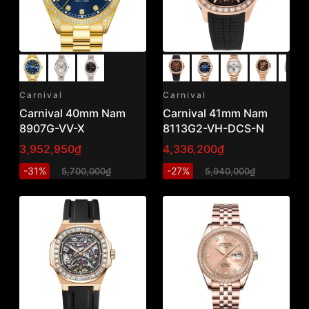
Carnival
Carnival
Carnival 40mm Nam
Carnival 41mm Nam
8907G-VV-X
8113G2-VH-DCS-N
3,952,950₫
4,336,200₫
-31%
-27%
5,700,000₫
5,940,000₫